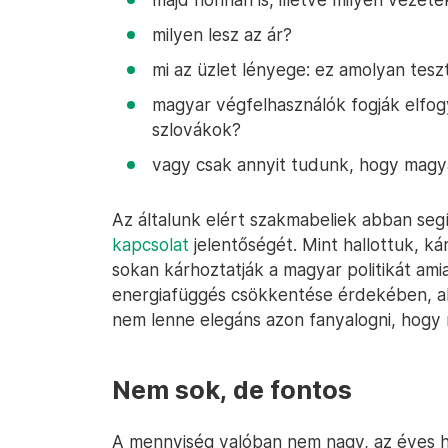
milyen lesz az ár?
mi az üzlet lényege: ez amolyan tes
magyar végfelhasználók fogják elfogy
szlovákok?
vagy csak annyit tudunk, hogy magya
Az általunk elért szakmabeliek abban seg
kapcsolat
jelentőségét. Mint hallottuk, kár
sokan kárhoztatják a magyar politikát ami
energiafüggés csökkentése érdekében, ak
nem lenne elegáns azon fanyalogni, hogy m
Nem sok, de fontos
A mennyiség valóban nem nagy, az éves ha