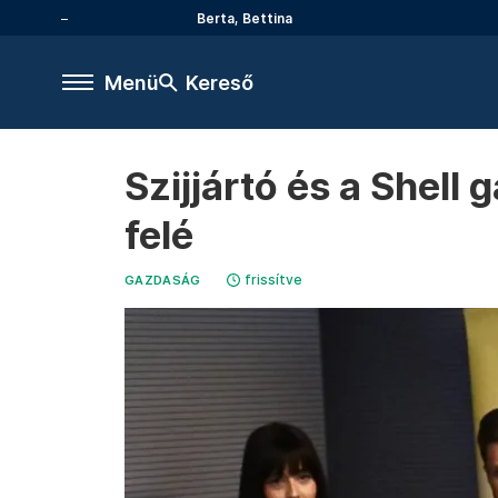
Berta, Bettina
Menü
Kereső
Szijjártó és a Shell 
felé
frissítve
GAZDASÁG