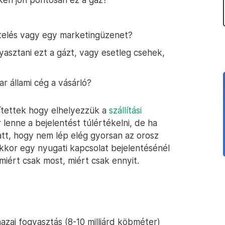
ztelés vagy egy marketingüzenet?
asztani ezt a gázt, vagy esetleg csehek,
r állami cég a vásárló?
ítettek hogy elhelyezzük a
szállítási
 lenne a bejelentést túlértékelni, de ha
att, hogy nem lép elég gyorsan az orosz
kor egy nyugati kapcsolat bejelentésénél
iért csak most, miért csak ennyit.
zai fogyasztás (8-10 milliárd köbméter)