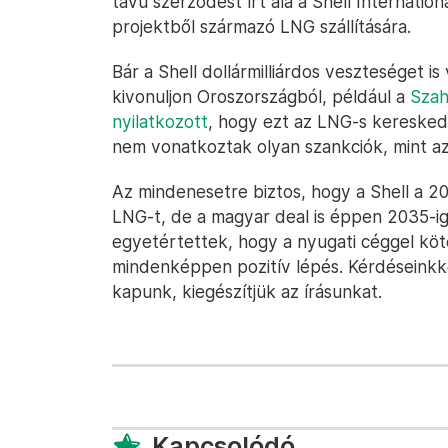
távú szerződést írt alá a Shell Internatio
projektből származó LNG szállítására.
Bár a Shell dollármilliárdos veszteséget is
kivonuljon Oroszországból, például a
Szah
nyilatkozott
, hogy ezt az LNG-s kereskede
nem vonatkoztak olyan szankciók, mint az 
Az mindenesetre biztos, hogy a Shell a 
LNG-t, de a magyar deal is éppen 2035-ig
egyetértettek, hogy a nyugati céggel köt
mindenképpen pozitív lépés. Kérdéseinkk
kapunk, kiegészítjük az írásunkat.
Kapcsolódó