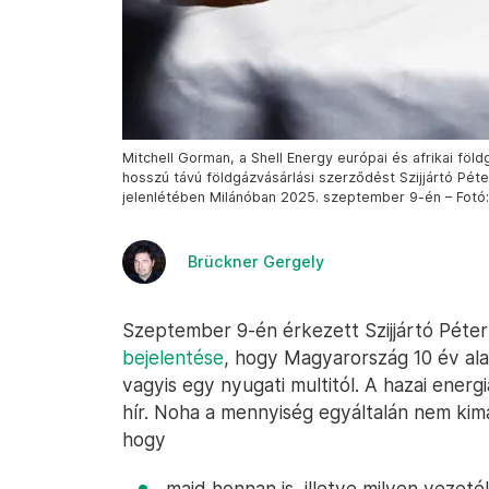
Mitchell Gorman, a Shell Energy európai és afrikai fö
hosszú távú földgázvásárlási szerződést Szijjártó Péte
jelenlétében Milánóban 2025. szeptember 9-én – Fotó:
Brückner Gergely
Szeptember 9-én érkezett Szijjártó Péter
bejelentése
, hogy Magyarország 10 év alat
vagyis egy nyugati multitól. A hazai ener
hír. Noha a mennyiség egyáltalán nem kim
hogy
majd honnan is, illetve milyen vezet