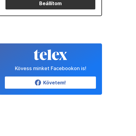
Beállítom
Kövess minket Facebookon is!
Követem!