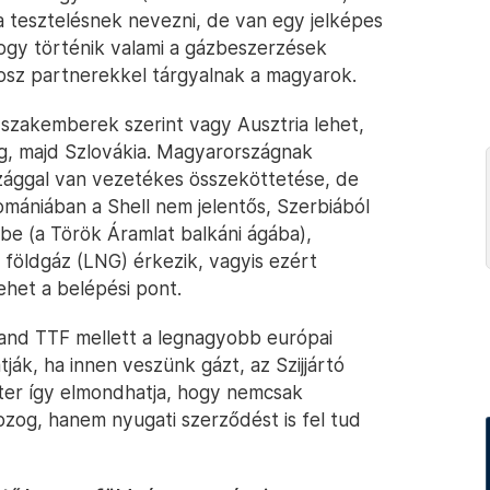
 tesztelésnek nevezni, de van egy jelképes
hogy történik valami a gázbeszerzések
rosz partnerekkel tárgyalnak a magyarok.
 szakemberek szerint vagy Ausztria lehet,
ág, majd Szlovákia. Magyarországnak
szággal van vezetékes összeköttetése, de
mániában a Shell nem jelentős, Szerbiából
e (a Török Áramlat balkáni ágába),
 földgáz (LNG) érkezik, vagyis ezért
ehet a belépési pont.
land TTF mellett a legnagyobb európai
ják, ha innen veszünk gázt, az Szijjártó
zter így elmondhatja, hogy nemcsak
og, hanem nyugati szerződést is fel tud