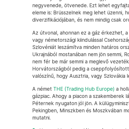
negyvenede, ötvenede. Ezt lehet egyfajta
eleme is: Brüsszelnek meg lehet üzenni, 
diverzifikációjában, és nem mindig csak o
Az útvonal, ahonnan ez a gáz érkezhet, a
vagy németországi kiindulással Csehorsz
Szlovéniát leszámítva minden határos or
Ukrajnából mostanában nem jön semmi, Ro
nem fér be már semmi a meglevő vezetékb
Horvátországból pedig a cseppfolyósított
valószínű, hogy Ausztria, vagy Szlovákia l
A német
THE (Trading Hub Europe)
a hol
gázpiac. Ahogy a piacon a szakemberek lát
Péternek nyugaton jól jön. A külügyminis
Pekingben, Minszkben és Moszkvában moz
mutatni.