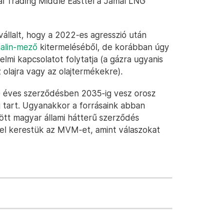
nal Trading Middle Easttel a Jamal LNG
 vállalt, hogy a 2022-es agresszió után
alin-mező
kitermeléséből, de korábban úgy
lmi kapcsolatot folytatja (a gázra ugyanis
olajra vagy az olajtermékekre).
20 éves szerződésben 2035-ig vesz orosz
 tart. Ugyanakkor a forrásaink abban
ött magyar állami hátterű szerződés
el kerestük az MVM-et, amint válaszokat