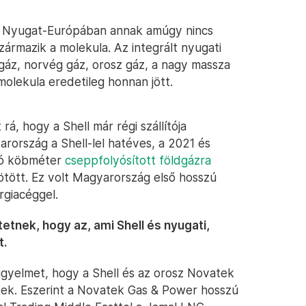
ező Nyugat-Európában annak amúgy nincs
rmazik a molekula. Az integrált nyugati
áz, norvég gáz, orosz gáz, a nagy massza
molekula eredetileg honnan jött.
á, hogy a Shell már régi szállítója
ország a Shell-lel hatéves, a 2021 és
lió köbméter
cseppfolyósított földgázra
tött. Ez volt Magyarország első hosszú
giacéggel.
etnek, hogy az, ami Shell és nyugati,
t.
 figyelmet, hogy a Shell és az orosz Novatek
ek. Eszerint a Novatek Gas & Power hosszú