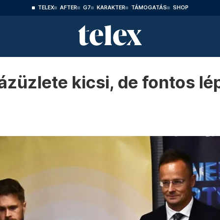
TELEX
AFTER
G7
KARAKTER
TÁMOGATÁS
SHOP
gázüzlete kicsi, de fontos l