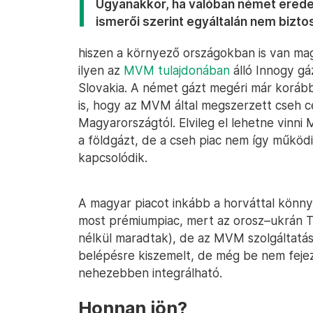
Ugyanakkor, ha valóban német eredet
ismerői szerint egyáltalán nem bizto
hiszen a környező országokban is van ma
ilyen az
MVM tulajdonában
álló Innogy g
Slovakia. A német gázt megéri már korább
is, hogy az MVM által megszerzett cseh cé
Magyarországtól. Elvileg el lehetne vinn
a földgázt, de a cseh piac nem így működ
kapcsolódik.
A magyar piacot inkább a horváttal könnyű
most prémiumpiac, mert az orosz–ukrán Te
nélkül maradtak), de az MVM szolgáltatási
belépésre kiszemelt, de még be nem fejez
nehezebben integrálható.
Honnan jön?