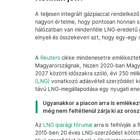
A teljesen integrált gázpiaccal rendelk
nagyon értelme, hogy pontosan honnan szá
hálózatban van mindenféle LNG-eredetű g
elnyeli és összekeveri azt, hogy egy-egy 
A
Reuters
cikke mindenesetre emlékeztet r
Magyarországnak, hiszen 2020-ban Magyar
2027 közötti időszakra szóló, évi 250 mil
(LNG)
vonatkozó adásvételi szerződést kö
távú LNG-megállapodása egy nyugati ener
Ugyanakkor a piacon arra is emlékezt
még nem feltétlenül zárja ki az orosz
Az
LNG iparági fórumai
arra is felhívják a
2015-ben 20 éves LNG-szerződést kötött