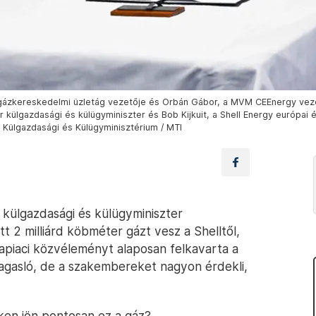
ldgázkereskedelmi üzletág vezetője és Orbán Gábor, a MVM CEEnergy vezér
r külgazdasági és külügyminiszter és Bob Kijkuit, a Shell Energy európai 
 Külgazdasági és Külügyminisztérium / MTI
 külgazdasági és külügyminiszter
t 2 milliárd köbméter gázt vesz a Shelltől,
giapiaci közvéleményt alaposan felkavarta a
agasló, de a szakembereket nagyon érdekli,
éken jön pontosan ez a gáz?