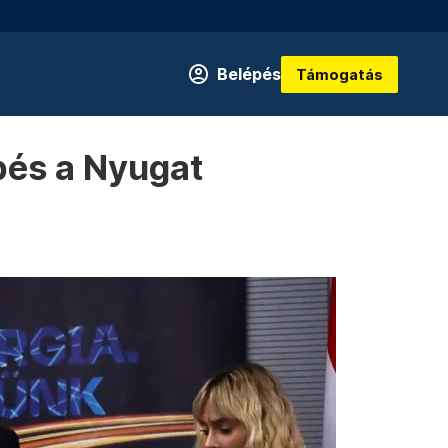
Belépés
Támogatás
épés a Nyugat