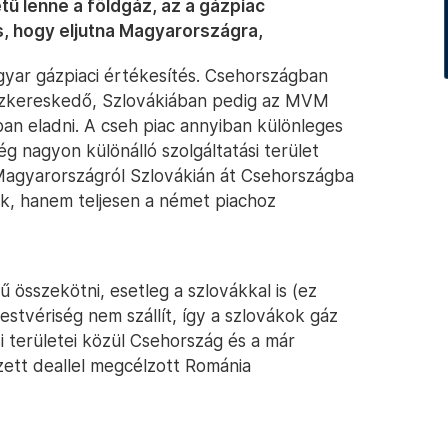
ű lenne a földgáz, az a gázpiac
s, hogy eljutna Magyarországra,
gyar gázpiaci értékesítés. Csehországban
ázkereskedő, Szlovákiában pedig az MVM
an eladni. A cseh piac annyiban különleges
g nagyon különálló szolgáltatási terület
i Magyarországról Szlovákián át Csehországba
ik, hanem teljesen a német piachoz
 összekötni, esetleg a szlovákkal is (ez
stvériség nem szállít, így a szlovákok gáz
 területei közül Csehország és a már
ett deallel megcélzott Románia