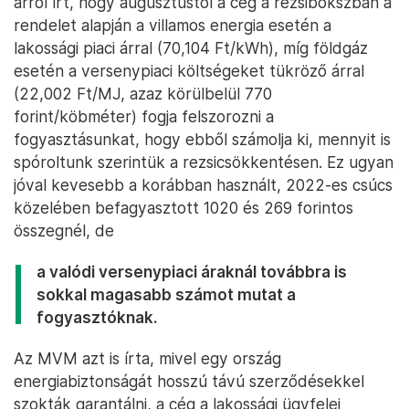
arról írt, hogy augusztustól a cég a rezsibokszban a
rendelet alapján a villamos energia esetén a
lakossági piaci árral (70,104 Ft/kWh), míg földgáz
esetén a versenypiaci költségeket tükröző árral
(22,002 Ft/MJ, azaz körülbelül 770
forint/köbméter) fogja felszorozni a
fogyasztásunkat, hogy ebből számolja ki, mennyit is
spóroltunk szerintük a rezsicsökkentésen. Ez ugyan
jóval kevesebb a korábban használt, 2022-es csúcs
közelében befagyasztott 1020 és 269 forintos
összegnél, de
a valódi versenypiaci áraknál továbbra is
sokkal magasabb számot mutat a
fogyasztóknak.
Az MVM azt is írta, mivel egy ország
energiabiztonságát hosszú távú szerződésekkel
szokták garantálni, a cég a lakossági ügyfelei