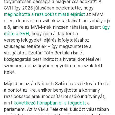
folyamatosan becsapja a magyar családokat!”. A
GVH így 2023 júliusában bejelentette, hogy
megindította a rezsiboksz miatti eljárást
az MVM
ellen, de mivel a rezsiboksz tartalmát jogszabály írja
elő, amire az MVM-nek nincsen ráhatása, ezért
úgy
ítélte a GVH
, hogy nem álltak fent a
versenyfelügyeleti eljárás lefolytatásához
szükséges feltételek – így megszüntette a
vizsgálatot. Ezután Tóth Bertalan ismét
közigazgatási pert indított a hivatal döntésével
szemben, de az ügyben egyelőre nem született
ítélet.
Májusban aztán Németh Szilárd rezsibiztos tette fel
a pontot az i-re, amikor benyújtotta a kormány
rezsibokszos árak módosításról szóló indítványát,
amit
következő hónapban el is fogadott
a
parlament. Az MVM a Telexnek küldött válaszában