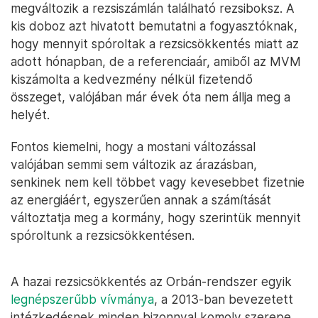
megváltozik a rezsiszámlán található rezsiboksz. A
kis doboz azt hivatott bemutatni a fogyasztóknak,
hogy mennyit spóroltak a rezsicsökkentés miatt az
adott hónapban, de a referenciaár, amiből az MVM
kiszámolta a kedvezmény nélkül fizetendő
összeget, valójában már évek óta nem állja meg a
helyét.
Fontos kiemelni, hogy a mostani változással
valójában semmi sem változik az árazásban,
senkinek nem kell többet vagy kevesebbet fizetnie
az energiáért, egyszerűen annak a számítását
változtatja meg a kormány, hogy szerintük mennyit
spóroltunk a rezsicsökkentésen.
A hazai rezsicsökkentés az Orbán-rendszer egyik
legnépszerűbb vívmánya
, a 2013-ban bevezetett
intézkedésnek minden bizonnyal komoly szerepe