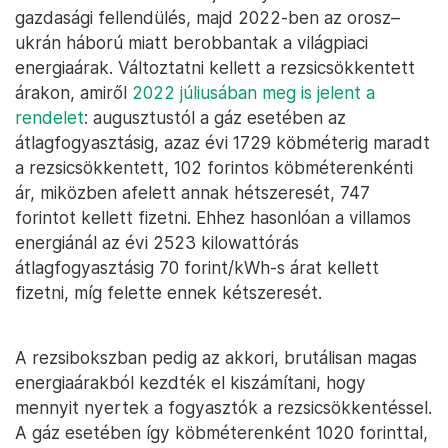
gazdasági fellendülés, majd 2022-ben az orosz–
ukrán háború miatt berobbantak a világpiaci
energiaárak. Változtatni kellett a rezsicsökkentett
árakon, amiről
2022 júliusában meg is jelent a
rendelet
: augusztustól a gáz esetében az
átlagfogyasztásig, azaz évi 1729 köbméterig maradt
a rezsicsökkentett, 102 forintos köbméterenkénti
ár, miközben afelett annak hétszeresét, 747
forintot kellett fizetni. Ehhez hasonlóan a villamos
energiánál az évi 2523 kilowattórás
átlagfogyasztásig 70 forint/kWh-s árat kellett
fizetni, míg felette ennek kétszeresét.
A rezsibokszban pedig az akkori, brutálisan magas
energiaárakból kezdték el kiszámítani, hogy
mennyit nyertek a fogyasztók a rezsicsökkentéssel.
A gáz esetében így köbméterenként 1020 forinttal,