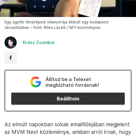
Egy ügyfél fényképezi villanyórája állását egy budapesti
társasházban – Fotó: Róka László / MTI bizományosi
Krász Zsombor
Állítsd be a Telexet
megbízható forrásnak!
Beállítom
Az elmúlt napokban sokak emailfiókjában megjelent
az MVM Next közleménye, amiben arról írnak, hogy