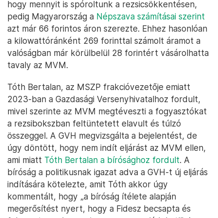
hogy mennyit is spóroltunk a rezsicsökkentésen,
pedig Magyarország a
Népszava számításai szerint
azt már 66 forintos áron szerezte. Ehhez hasonlóan
a kilowattóránként 269 forinttal számolt áramot a
valóságban már körülbelül 28 forintért vásárolhatta
tavaly az MVM.
Tóth Bertalan, az MSZP frakcióvezetője emiatt
2023-ban a Gazdasági Versenyhivatalhoz fordult,
mivel szerinte az MVM megtéveszti a fogyasztókat
a rezsibokszban feltüntetett elavult és túlzó
összeggel. A GVH megvizsgálta a bejelentést, de
úgy döntött, hogy nem indít eljárást az MVM ellen,
ami miatt
Tóth Bertalan a bírósághoz fordult
. A
bíróság a politikusnak igazat adva a GVH-t új eljárás
indítására kötelezte, amit Tóth akkor úgy
kommentált, hogy „a bíróság ítélete alapján
megerősítést nyert, hogy a Fidesz becsapta és