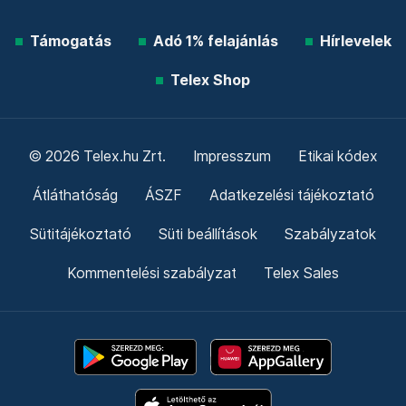
Támogatás
Adó 1% felajánlás
Hírlevelek
Telex Shop
© 2026 Telex.hu Zrt.
Impresszum
Etikai kódex
Átláthatóság
ÁSZF
Adatkezelési tájékoztató
Sütitájékoztató
Süti beállítások
Szabályzatok
Kommentelési szabályzat
Telex Sales