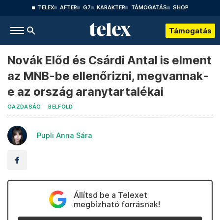
TELEX
AFTER
G7
KARAKTER
TÁMOGATÁS
SHOP
Támogatás
Novák Előd és Csárdi Antal is elment
az MNB-be ellenőrizni, megvannak-
e az ország aranytartalékai
GAZDASÁG
BELFÖLD
Pupli Anna Sára
Állítsd be a Telexet
megbízható forrásnak!