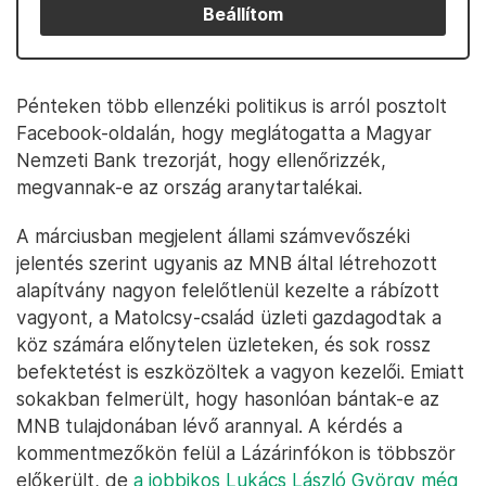
Beállítom
Pénteken több ellenzéki politikus is arról posztolt
Facebook-oldalán, hogy meglátogatta a Magyar
Nemzeti Bank trezorját, hogy ellenőrizzék,
megvannak-e az ország aranytartalékai.
A márciusban megjelent állami számvevőszéki
jelentés szerint ugyanis az MNB által létrehozott
alapítvány nagyon felelőtlenül kezelte a rábízott
vagyont, a Matolcsy-család üzleti gazdagodtak a
köz számára előnytelen üzleteken, és sok rossz
befektetést is eszközöltek a vagyon kezelői. Emiatt
sokakban felmerült, hogy hasonlóan bántak-e az
MNB tulajdonában lévő arannyal. A kérdés a
kommentmezőkön felül a Lázárinfókon is többször
előkerült, de
a jobbikos Lukács László György még