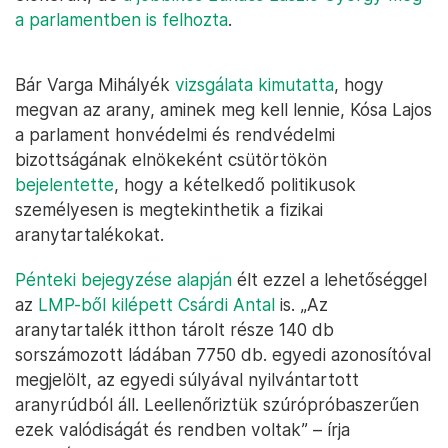
a parlamentben is felhozta
.
Bár Varga Mihályék
vizsgálata kimutatta
, hogy
megvan az arany, aminek meg kell lennie, Kósa Lajos
a parlament honvédelmi és rendvédelmi
bizottságának elnökeként csütörtökön
bejelentette
, hogy a kételkedő politikusok
személyesen is megtekinthetik a fizikai
aranytartalékokat.
Pénteki bejegyzése alapján
élt ezzel a lehetőséggel
az
LMP-ből kilépett Csárdi Antal
is. „Az
aranytartalék itthon tárolt része 140 db
sorszámozott ládában 7750 db. egyedi azonosítóval
megjelölt, az egyedi súlyával nyilvántartott
aranyrúdból áll. Leellenőriztük szúrópróbaszerűen
ezek valódiságát és rendben voltak” – írja