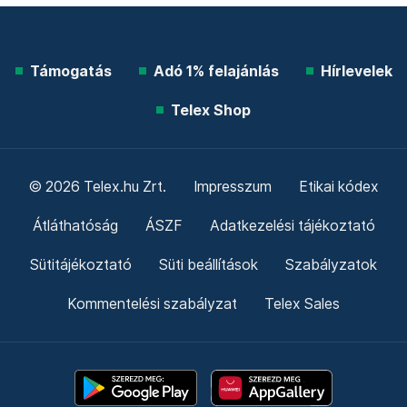
Támogatás
Adó 1% felajánlás
Hírlevelek
Telex Shop
© 2026 Telex.hu Zrt.
Impresszum
Etikai kódex
Átláthatóság
ÁSZF
Adatkezelési tájékoztató
Sütitájékoztató
Süti beállítások
Szabályzatok
Kommentelési szabályzat
Telex Sales