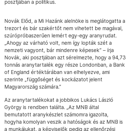
posztjában a politikus.
Novák Előd, a Mi Hazánk alelnöke is meglátogatta a
trezort és bár szakértőt nem vihetett be magával,
szúrópróbaszerűen lemért egy-egy aranyrudat.
„Ahogy az várható volt, nem így lopták szét a
nemzeti vagyont, bár mindenre képesek” – írja
Novák, aki posztjában azt sérelmezte, hogy a 94,73
tonnás aranytartalék egy része Londonban, a Bank
of England értéktárában van elhelyezve, ami
szerinte „függőséget és kockázatot jelent
Magyarország számára.”
Az aranytartalékokat a jobbikos Lukács László
György is rendben találta. „Az MNB által
bemutatott aranykészlet számomra igazolta,
hogyha komolyan veszik a hatóságok és az MNB is
a munkájukat, a képviselők pedig az ellenőrzési