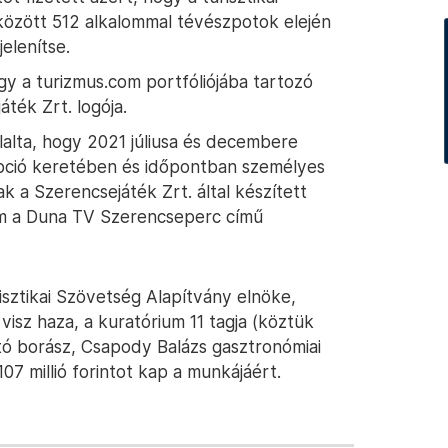
 között 512 alkalommal tévészpotok elején
elenítse.
hogy a turizmus.com portfóliójába tartozó
ték Zrt. logója.
állalta, hogy 2021 júliusa és decembere
pció keretében és időpontban személyes
ak a Szerencsejáték Zrt. által készített
ilm a Duna TV Szerencseperc című
isztikai Szövetség Alapítvány elnöke,
 visz haza, a kuratórium 11 tagja (köztük
Ottó borász, Csapody Balázs gasztronómiai
7 millió forintot kap a munkájáért.