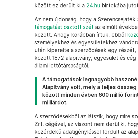
között ez derült ki a
24.hu
birtokába juto
Az nem újdonság, hogy a Szerencsejáték 
támogatást osztott szét
az elmúlt évekbe
között. Ahogy korábban írtuk, ebből
köze
személyekhez és egyesületekhez vándorol
után kiperelte a szerződések egy részét,
között 1872 alapítvány, egyesület és cé
állami lottótársaságtól.
A támogatások legnagyobb haszonélv
Alapítvány volt, mely a teljes összeg
között minden évben 600 millió forin
milliárdot.
A szerződésekből az látszik, hogy mire s
Zrt. cégével, az viszont nem derül ki, hog
közérdekű adatigényléssel fordult az ala