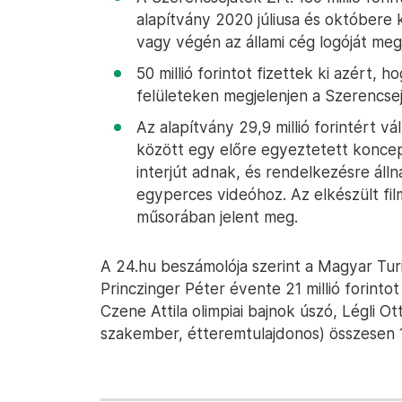
alapítvány 2020 júliusa és októbere
vagy végén az állami cég logóját megj
50 millió forintot fizettek ki azért, 
felületeken megjelenjen a Szerencsejá
Az alapítvány 29,9 millió forintért v
között egy előre egyeztetett konce
interjút adnak, és rendelkezésre álln
egyperces videóhoz. Az elkészült f
műsorában jelent meg.
A 24.hu beszámolója szerint a Magyar Tur
Princzinger Péter évente 21 millió forintot
Czene Attila olimpiai bajnok úszó, Légli 
szakember, étteremtulajdonos) összesen 10