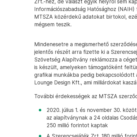
Zrt.-hez, de választ egyik helyről sem k
Információszabadság Hatósághoz (NAIH) fo
MTSZA közérdekű adatokat birtokol, ezér
mégsem teszik.
Mindenesetre a megismerhető szerződése
jelentős részét arra fizette ki a Szerencse
Szövetség Alapítvány reklámozza a céget.
is készült, amelyeken támogatóként feltün
grafikai munkákba pedig bekapcsolódott 
Lounge Design Kft., ami milliárdokat kas
További érdekességek az MTSZA szerződ
2020. július 1. és november 30. közöt
az alapítványnak a 24 oldalas Csodá
250 millió forintot kaptak
A Szerencsejáték Zrt. 180 millió forint