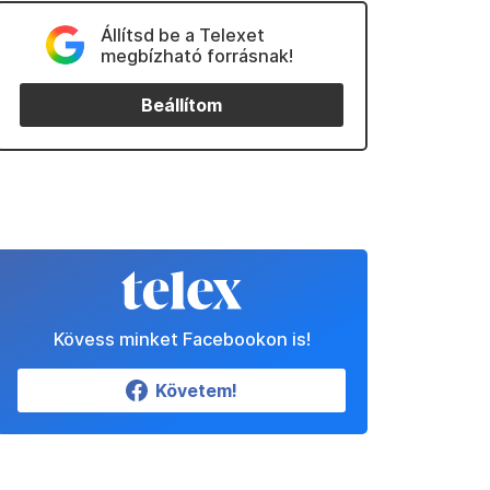
Állítsd be a Telexet
megbízható forrásnak!
Beállítom
Kövess minket Facebookon is!
Követem!