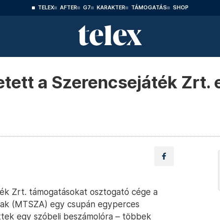
TELEX
AFTER
G7
KARAKTER
TÁMOGATÁS
SHOP
izetett a Szerencsejáték Zrt
játék Zrt. támogatásokat osztogató cége a
ynak (MTSZA) egy csupán egyperces
töttek egy szóbeli beszámolóra – többek