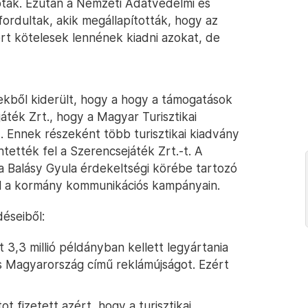
aptak. Ezután a Nemzeti Adatvédelmi és
rdultak, akik megállapították, hogy az
t kötelesek lennének kiadni azokat, de
kből kiderült, hogy a hogy a támogatások
játék Zrt., hogy a Magyar Turisztikai
 Ennek részeként több turisztikai kiadvány
tették fel a Szerencsejáték Zrt.-t. A
a Balásy Gyula érdekeltségi körébe tartozó
zál a kormány kommunikációs kampányain.
éseiből:
t 3,3 millió példányban kellett legyártania
s Magyarország című reklámújságot. Ezért
ot fizetett azért, hogy a turisztikai