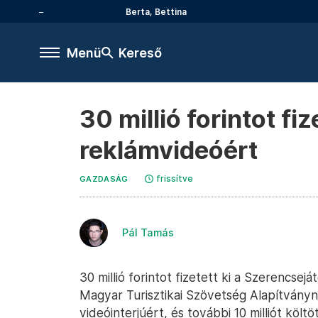
Berta, Bettina
Menü
Kereső
30 millió forintot f
reklámvideóért
frissítve
GAZDASÁG
Pál Tamás
30 millió forintot fizetett ki a Szerencse
Magyar Turisztikai Szövetség Alapítván
videóinterjúért, és további 10 milliót köl