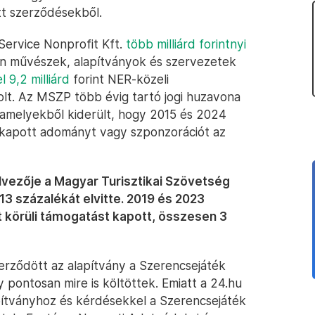
tt szerződésekből.
Service Nonprofit Kft.
több milliárd forintnyi
n művészek, alapítványok és szervezetek
l 9,2 milliárd
forint NER-közeli
t. Az MSZP több évig tartó jogi huzavona
 amelyekből kiderült, hogy 2015 és 2024
g kapott adományt vagy szponzorációt az
ezője a Magyar Turisztikai Szövetség
 13 százalékát elvitte. 2019 és 2023
t körüli támogatást kapott, összesen 3
zerződött az alapítvány a Szerencsejáték
y pontosan mire is költöttek. Emiatt a 24.hu
pítványhoz és kérdésekkel a Szerencsejáték