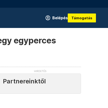
Belépés
Támogatás
. egy egyperces
Partnereinktől