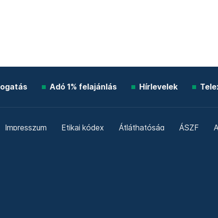
ogatás
Adó 1% felajánlás
Hírlevelek
Tele
Impresszum
Etikai kódex
Átláthatóság
ÁSZF
A
Süti beállítások
Szabályzatok
Kommentelési szabály