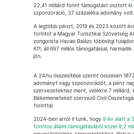
22,41 milliárd forint támogatást osztott k
szponzoráció, 37 százaléka adomány volt.
A legtöbb pénzt, 2019 és 2023 között évi 6
forintot a Magyar Turisztikai Szövetség A
zongorista Havasi Balázs többségi tulaj
Kft. áll 697 milliós támogatással, harmadi
jön.
A 24.hu összesítése szerint összesen 1872
adományt vagy szponzorációt, a pénz nagy
szervezetekhez ment, vidékre 7 milliárd, kül
Békemeneteket szervező Civil Összefogás
forinttal.
2024-ben arról írtunk, hogy
9 év alatt a 
forintos állami támogatásából közel 9,2 mil
egyesületekhez, szervezetekhez, illetve 