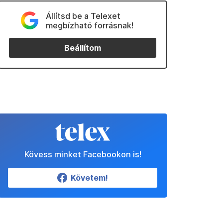
Állítsd be a Telexet
megbízható forrásnak!
Beállítom
Kövess minket Facebookon is!
Követem!