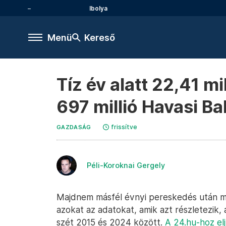
Ibolya
Menü
Kereső
Tíz év alatt 22,41 mi
697 millió Havasi Ba
frissítve
GAZDASÁG
Péli-Koroknai Gergely
Majdnem másfél évnyi pereskedés után m
azokat az adatokat, amik azt részletezik
szét 2015 és 2024 között.
A 24.hu-hoz el