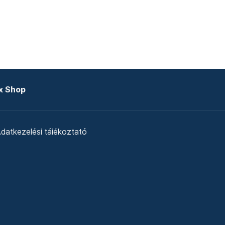
x Shop
datkezelési tájékoztató
zat
Telex Sales