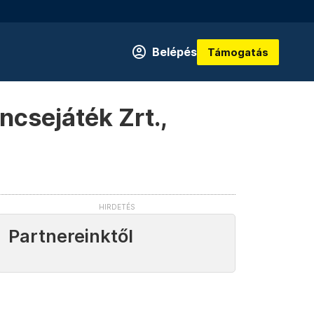
Belépés
Támogatás
encsejáték Zrt.,
Partnereinktől