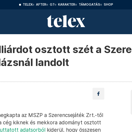
TELEX
AFTER
G7
KARAKTER
TÁMOGATÁS
SHOP
lliárdot osztott szét a Szer
lázsnál landolt
egkapta az MSZP a Szerencsejáték Zrt.-től
, a cég kiknek és mekkora adományt osztott
juttatott adatsorból
kiderül, hogy összesen