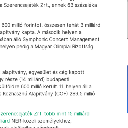
i a Szerencsejáték Zrt., ennek 63 százaléka
00 millió forintot, összesen tehát 3 milliárd
lapítvány kapta. A második helyen a
donában álló Symphonic Concert Management
k helyen pedig a Magyar Olimpiai Bizottság
 alapítvány, egyesület és cég kapott
 része (14 milliárd) budapesti
földre 600 millió került. 11. helyen áll a
 Közhasznú Alapítvány (CÖF) 289,5 millió
Szerencsejáték Zrt. több mint 15 milliárd
liárd
NER-közeli személyekhez,
azok elnökeihez vándorolt.