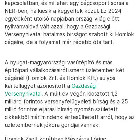
kapcsolatban, és mi lehet egy cégcsoport sorsa a
NER-ben, ha kiesik a kegyeltek közül. Ez 2024
egyébként utolsó napjaiban ország-világ előtt
nyilvánvalóvá vált azzal, hogy a Gazdasági
Versenyhivatal hatalmas bírságot szabott ki Homlok
cégeire, de a folyamat már régebb óta tart.
A nyugat-magyarországi vasútépítő és más
építőipari vállalkozásairól ismert üzletember két
cégénél (Homlok Zrt. és Homlok Kft.) súlyos
kartellügyet azonosított a
Gazdasági
Versenyhivatal
. A múlt év végén kiosztott 1,2
milliárd forintos versenyfelügyeleti bírság és a 25
millió forintos eljárási bírság nyomán született
cikkekből már mindenki értesülhetett arról, hogy az
üzletembernek jókora gondjai vannak.
Homlok Zsolt korábban Mészáros Lőrinc