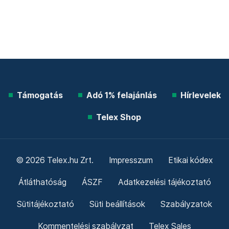
Támogatás
Adó 1% felajánlás
Hírlevelek
Telex Shop
© 2026 Telex.hu Zrt.
Impresszum
Etikai kódex
Átláthatóság
ÁSZF
Adatkezelési tájékoztató
Sütitájékoztató
Süti beállítások
Szabályzatok
Kommentelési szabályzat
Telex Sales