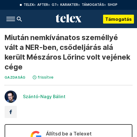
TELEX
AFTER
G7
KARAKTER
TÁMOGATÁS
SHOP
Támogatás
Miután nemkívánatos személlyé
vált a NER-ben, csődeljárás alá
került Mészáros Lőrinc volt vejének
cége
frissítve
GAZDASÁG
Szántó-Nagy Bálint
Állítsd be a Telexet