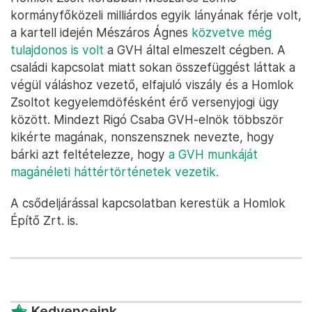
kormányfőközeli milliárdos egyik lányának férje volt,
a kartell idején Mészáros Ágnes
közvetve még
tulajdonos is volt
a GVH által elmeszelt cégben. A
családi kapcsolat miatt sokan összefüggést láttak a
végül váláshoz vezető, elfajuló viszály és a Homlok
Zsoltot kegyelemdöfésként érő versenyjogi ügy
között. Mindezt Rigó Csaba GVH-elnök többször
kikérte magának, nonszensznek nevezte, hogy
bárki azt feltételezze, hogy
a GVH munkáját
magánéleti háttértörténetek vezetik.
A csődeljárással kapcsolatban kerestük a Homlok
Építő Zrt. is.
Kedvenceink