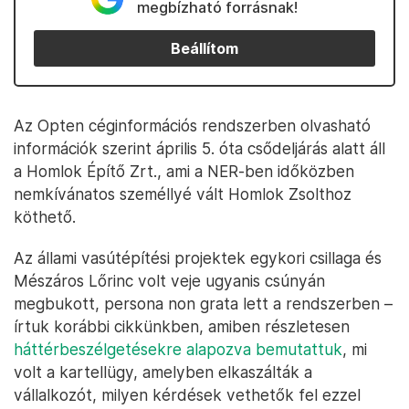
megbízható forrásnak!
Beállítom
Az Opten céginformációs rendszerben olvasható
információk szerint április 5. óta csődeljárás alatt áll
a Homlok Építő Zrt., ami a NER-ben időközben
nemkívánatos személlyé vált Homlok Zsolthoz
köthető.
Az állami vasútépítési projektek egykori csillaga és
Mészáros Lőrinc volt veje ugyanis csúnyán
megbukott, persona non grata lett a rendszerben –
írtuk korábbi cikkünkben, amiben részletesen
háttérbeszélgetésekre alapozva bemutattuk
, mi
volt a kartellügy, amelyben elkaszálták a
vállalkozót, milyen kérdések vethetők fel ezzel