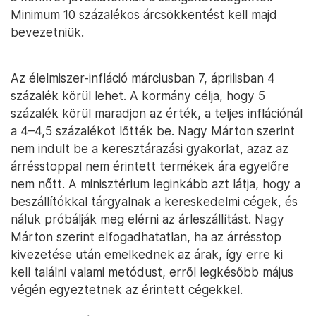
Minimum 10 százalékos árcsökkentést kell majd
bevezetniük.
Az élelmiszer-infláció márciusban 7, áprilisban 4
százalék körül lehet. A kormány célja, hogy 5
százalék körül maradjon az érték, a teljes inflációnál
a 4–4,5 százalékot lőtték be. Nagy Márton szerint
nem indult be a keresztárazási gyakorlat, azaz az
árrésstoppal nem érintett termékek ára egyelőre
nem nőtt. A minisztérium leginkább azt látja, hogy a
beszállítókkal tárgyalnak a kereskedelmi cégek, és
náluk próbálják meg elérni az árleszállítást. Nagy
Márton szerint elfogadhatatlan, ha az árrésstop
kivezetése után emelkednek az árak, így erre ki
kell találni valami metódust, erről legkésőbb május
végén egyeztetnek az érintett cégekkel.