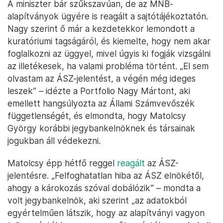
A miniszter bár szűkszavúan, de az MNB-
alapítványok ügyére is reagált a sajtótájékoztatón.
Nagy szerint ő már a kezdetekkor lemondott a
kuratóriumi tagságáról, és kiemelte, hogy nem akar
foglalkozni az üggyel, mivel úgyis ki fogják vizsgálni
az illetékesek, ha valami probléma történt. „El sem
olvastam az ÁSZ-jelentést, a végén még ideges
leszek” – idézte a Portfolio Nagy Mártont, aki
emellett hangsúlyozta az Állami Számvevőszék
függetlenségét, és elmondta, hogy Matolcsy
György korábbi jegybankelnöknek és társainak
jogukban áll védekezni.
Matolcsy épp hétfő reggel
reagált
az ÁSZ-
jelentésre. „Felfoghatatlan hiba az ÁSZ elnökétől,
ahogy a károkozás szóval dobálózik” – mondta a
volt jegybankelnök, aki szerint „az adatokból
egyértelműen látszik, hogy az alapítványi vagyon