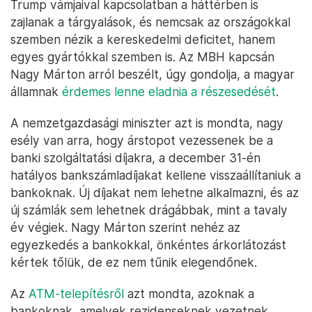
Trump vámjaival kapcsolatban a háttérben is
zajlanak a tárgyalások, és nemcsak az országokkal
szemben nézik a kereskedelmi deficitet, hanem
egyes gyártókkal szemben is. Az MBH kapcsán
Nagy Márton arról beszélt, úgy gondolja, a magyar
államnak
érdemes lenne eladnia a részesedését
.
A nemzetgazdasági miniszter azt is mondta, nagy
esély van arra, hogy árstopot vezessenek be a
banki szolgáltatási díjakra, a december 31-én
hatályos bankszámladíjakat kellene visszaállítaniuk a
bankoknak. Új díjakat nem lehetne alkalmazni, és az
új számlák sem lehetnek drágábbak, mint a tavaly
év végiek. Nagy Márton szerint nehéz az
egyezkedés a bankokkal, önkéntes árkorlátozást
kértek tőlük, de ez nem tűnik elegendőnek.
Az
ATM-telepítésről
azt mondta, azoknak a
bankoknak, amelyek rezidenseknek vezetnek