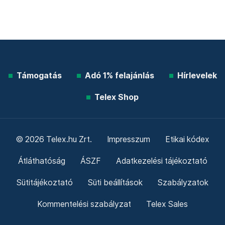
Támogatás
Adó 1% felajánlás
Hírlevelek
Telex Shop
© 2026 Telex.hu Zrt.
Impresszum
Etikai kódex
Átláthatóság
ÁSZF
Adatkezelési tájékoztató
Sütitájékoztató
Süti beállítások
Szabályzatok
Kommentelési szabályzat
Telex Sales