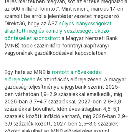
teljes mértékben megvan, sőt az értéke meghaladja
az 500 milliárd forintot”. Mint ismert, március 17-én
számolt be arról a jelentéstervezetet megszerző
Direkt36, hogy az ÁSZ
súlyos hiányosságokat
állapított meg és komoly veszteséget okozó
döntéseket azonosított
a Magyar Nemzeti Bank
(MNB) több százmilliárd forintnyi alapítványi
vagyonának gazdálkodásával kapcsolatban.
Egy hete az MNB is
rontott a növekedési
előrejelzésén
és az inflációs előrejelzésen. A magyar
gazdaság teljesítménye a jegybank szerint 2025-
ben várhatóan 1,9–2,9 százalékkal emelkedik, míg
2026-ban 3,7–4,7 százalékkal, 2027-ben 2,8–3,8
százalékkal bővülhet. Idén éves átlagban 4,5–5,1
százalék közötti infláció várható, míg 2026-ban 2,9–
3,9 százalék között, 2027-ben 2,5–3,5 százalék
között alakulhat az MNB előrejelzése szerint.