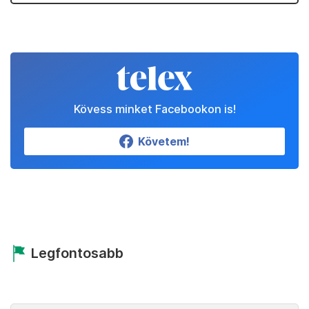
Kövess minket Facebookon is!
Követem!
Legfontosabb