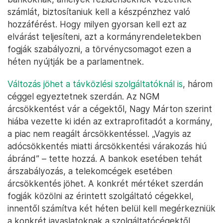
számlát, biztosítaniuk kell a készpénzhez való
hozzáférést. Hogy milyen gyorsan kell ezt az
elvárást teljesíteni, azt a kormányrendeletekben
fogják szabályozni, a törvénycsomagot ezen a
héten nyújtják be a parlamentnek.
Változás jöhet a távközlési szolgáltatóknál is
, három
céggel egyeztetnek szerdán. Az NGM
árcsökkentést vár a cégektől, Nagy Márton szerint
hiába vezette ki idén az extraprofitadót a kormány,
a piac nem reagált árcsökkentéssel. „Vagyis az
adócsökkentés miatti árcsökkentési várakozás hiú
ábránd” – tette hozzá. A bankok esetében tehát
árszabályozás, a telekomcégek esetében
árcsökkentés jöhet. A konkrét mértéket szerdán
fogják közölni az érintett szolgáltató cégekkel,
innentől számítva két héten belül kell megérkezniük
a konkrét javaslatoknak a szolgáltatócégektől.