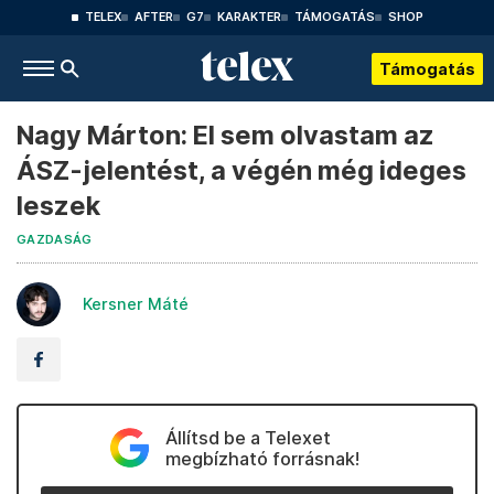
TELEX
AFTER
G7
KARAKTER
TÁMOGATÁS
SHOP
Támogatás
Nagy Márton: El sem olvastam az
ÁSZ-jelentést, a végén még ideges
leszek
GAZDASÁG
Kersner Máté
Állítsd be a Telexet
megbízható forrásnak!