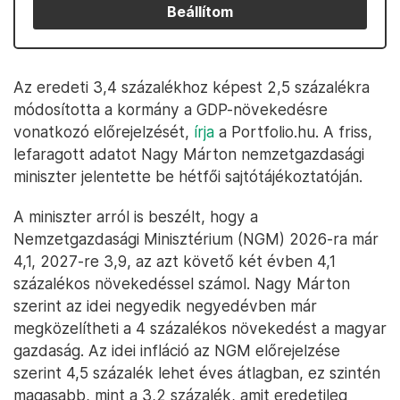
Beállítom
Az eredeti 3,4 százalékhoz képest 2,5 százalékra
módosította a kormány a GDP-növekedésre
vonatkozó előrejelzését,
írja
a Portfolio.hu. A friss,
lefaragott adatot Nagy Márton nemzetgazdasági
miniszter jelentette be hétfői sajtótájékoztatóján.
A miniszter arról is beszélt, hogy a
Nemzetgazdasági Minisztérium (NGM) 2026-ra már
4,1, 2027-re 3,9, az azt követő két évben 4,1
százalékos növekedéssel számol. Nagy Márton
szerint az idei negyedik negyedévben már
megközelítheti a 4 százalékos növekedést a magyar
gazdaság. Az idei infláció az NGM előrejelzése
szerint 4,5 százalék lehet éves átlagban, ez szintén
magasabb, mint a 3,2 százalék, amit eredetileg