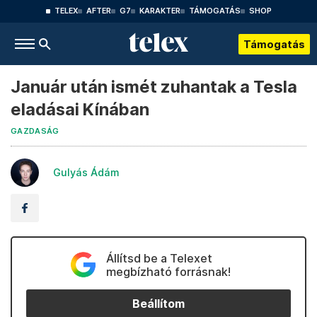
TELEX
AFTER
G7
KARAKTER
TÁMOGATÁS
SHOP
Támogatás
Január után ismét zuhantak a Tesla
eladásai Kínában
GAZDASÁG
Gulyás Ádám
Állítsd be a Telexet
megbízható forrásnak!
Beállítom