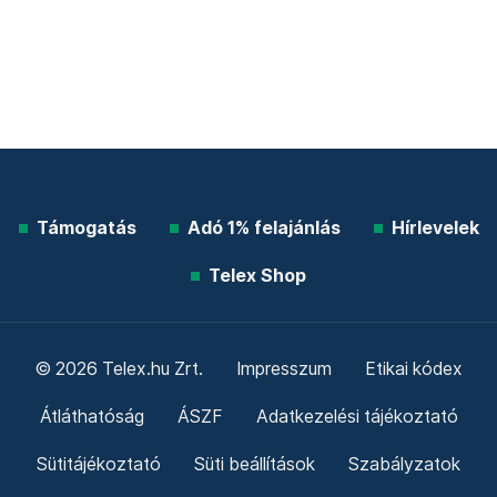
Támogatás
Adó 1% felajánlás
Hírlevelek
Telex Shop
© 2026 Telex.hu Zrt.
Impresszum
Etikai kódex
Átláthatóság
ÁSZF
Adatkezelési tájékoztató
Sütitájékoztató
Süti beállítások
Szabályzatok