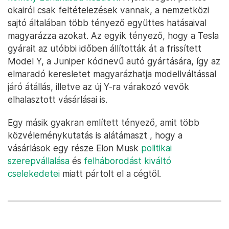
okairól csak feltételezések vannak, a nemzetközi
sajtó általában több tényező együttes hatásaival
magyarázza azokat. Az egyik tényező, hogy a Tesla
gyárait az utóbbi időben állították át a frissített
Model Y, a Juniper kódnevű autó gyártására, így az
elmaradó keresletet magyarázhatja modellváltással
járó átállás, illetve az új Y-ra várakozó vevők
elhalasztott vásárlásai is.
Egy másik gyakran említett tényező, amit több
közvéleménykutatás is alátámaszt , hogy a
vásárlások egy része Elon Musk
politikai
szerepvállalása
és
felháborodást kiváltó
cselekedetei
miatt pártolt el a cégtől.