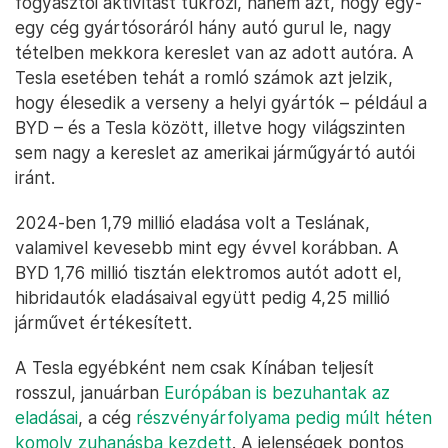
fogyasztói aktivitást tükrözi, hanem azt, hogy egy-
egy cég gyártósoráról hány autó gurul le, nagy
tételben mekkora kereslet van az adott autóra. A
Tesla esetében tehát a romló számok azt jelzik,
hogy élesedik a verseny a helyi gyártók – például a
BYD – és a Tesla között, illetve hogy világszinten
sem nagy a kereslet az amerikai járműgyártó autói
iránt.
2024-ben 1,79 millió eladása volt a Teslának,
valamivel kevesebb mint egy évvel korábban. A
BYD 1,76 millió tisztán elektromos autót adott el,
hibridautók eladásaival együtt pedig 4,25 millió
járművet értékesített.
A Tesla egyébként nem csak Kínában teljesít
rosszul, januárban
Európában is bezuhantak az
eladásai
, a cég
részvényárfolyama pedig múlt héten
komoly zuhanásba kezdett
. A jelenségek pontos