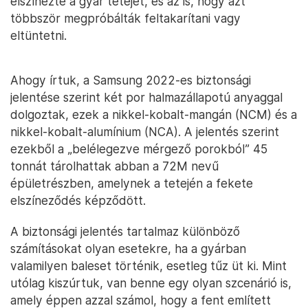
elszínezte a gyár tetejét, és az is, hogy azt
többször megpróbálták feltakarítani vagy
eltüntetni.
Ahogy írtuk, a Samsung 2022-es biztonsági
jelentése szerint két por halmazállapotú anyaggal
dolgoztak, ezek a nikkel-kobalt-mangán (NCM) és a
nikkel-kobalt-alumínium (NCA). A jelentés szerint
ezekből a „belélegezve mérgező porokból” 45
tonnát tárolhattak abban a 72M nevű
épületrészben, amelynek a tetején a fekete
elszíneződés képződött.
A biztonsági jelentés tartalmaz különböző
számításokat olyan esetekre, ha a gyárban
valamilyen baleset történik, esetleg tűz üt ki. Mint
utólag kiszúrtuk, van benne egy olyan szcenárió is,
amely éppen azzal számol, hogy a fent említett