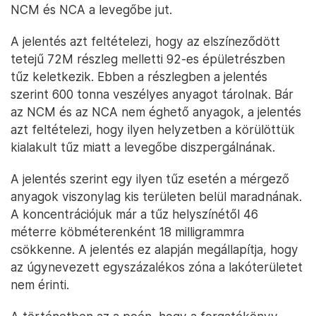
NCM és NCA a levegőbe jut.
A jelentés azt feltételezi, hogy az elszíneződött
tetejű 72M részleg melletti 92-es épületrészben
tűz keletkezik. Ebben a részlegben a jelentés
szerint 600 tonna veszélyes anyagot tárolnak. Bár
az NCM és az NCA nem éghető anyagok, a jelentés
azt feltételezi, hogy ilyen helyzetben a körülöttük
kialakult tűz miatt a levegőbe diszpergálnának.
A jelentés szerint egy ilyen tűz esetén a mérgező
anyagok viszonylag kis területen belül maradnának.
A koncentrációjuk már a tűz helyszínétől 46
méterre köbméterenként 18 milligrammra
csökkenne. A jelentés ez alapján megállapítja, hogy
az úgynevezett egyszázalékos zóna a lakóterületet
nem érinti.