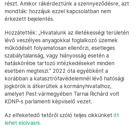
részt. Amikor rákérdeztünk a szennyeződésre, azt
mondták: hozzájuk ezzel kapcsolatban nem
érkezett bejelentés.
Hozzátették: „Hivatalunk az illetékességi területén
lévő veszélyes anyagokkal foglalkozó üzemek
működését folyamatosan ellenőrzi, esetleges
szabálytalanság, vagy hiányosság esetén a
hatáskörébe tartozó intézkedéseket minden
esetben megteszi.” 2022 óta egyébként a
korábban a katasztrófavédelemnél lévő hatósági
jogkörök is átkerültek a kormányhivatalhoz,
amelyet Pest vármegyében Tarnai Richárd volt
KDNP-s parlamenti képviselő vezet.
Az elfeketedő tetőről szóló teljes cikkünket
itt
lehet elolvasni
.