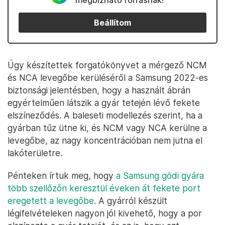
megbízható forrásnak!
Beállítom
Úgy készítettek forgatókönyvet a mérgező NCM
és NCA levegőbe kerüléséről a Samsung 2022-es
biztonsági jelentésben, hogy a használt ábrán
egyértelműen látszik a gyár tetején lévő fekete
elszíneződés. A baleseti modellezés szerint, ha a
gyárban tűz ütne ki, és NCM vagy NCA kerülne a
levegőbe, az nagy koncentrációban nem jutna el
lakóterületre.
Pénteken írtuk meg, hogy
a Samsung gödi gyára
több szellőzőn keresztül éveken át fekete port
eregetett a levegőbe
. A gyárról készült
légifelvételeken nagyon jól kivehető, hogy a por