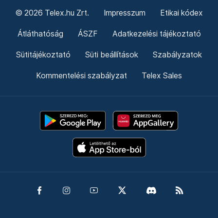
© 2026 Telex.hu Zrt.
Impresszum
Etikai kódex
Átláthatóság
ÁSZF
Adatkezelési tájékoztató
Sütitájékoztató
Süti beállítások
Szabályzatok
Kommentelési szabályzat
Telex Sales