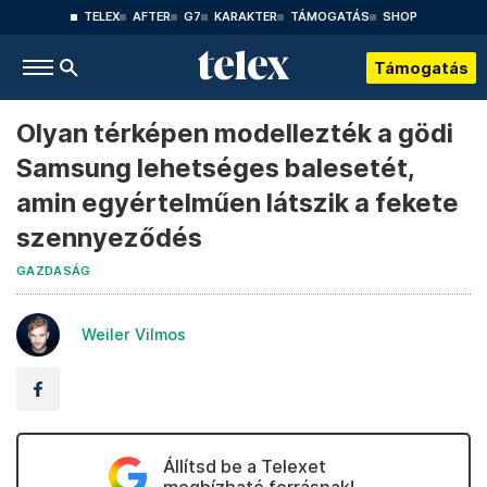
TELEX
AFTER
G7
KARAKTER
TÁMOGATÁS
SHOP
Támogatás
Olyan térképen modellezték a gödi
Samsung lehetséges balesetét,
amin egyértelműen látszik a fekete
szennyeződés
GAZDASÁG
Weiler Vilmos
Állítsd be a Telexet