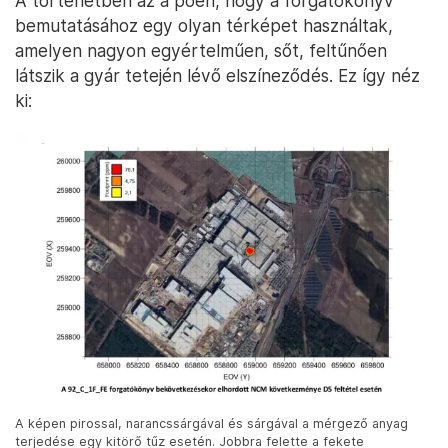
A történetben az a poén, hogy a forgatókönyv
bemutatásához egy olyan térképet használtak,
amelyen nagyon egyértelműen, sőt, feltűnően
látszik a gyár tetején lévő elszíneződés. Ez így néz
ki:
A képen pirossal, narancssárgával és sárgával a mérgező anyag
terjedése egy kitörő tűz esetén. Jobbra felette a fekete