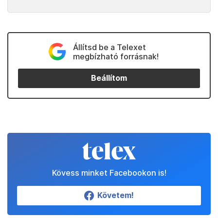
Állítsd be a Telexet
megbízható forrásnak!
Beállítom
Kövess minket Facebookon is!
Követem!