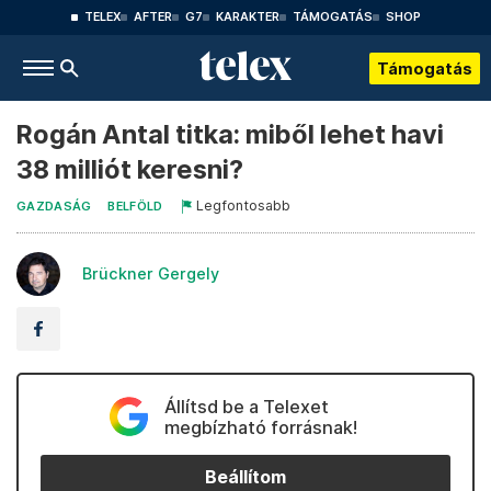
TELEX
AFTER
G7
KARAKTER
TÁMOGATÁS
SHOP
Támogatás
Rogán Antal titka: miből lehet havi
38 milliót keresni?
Legfontosabb
GAZDASÁG
BELFÖLD
Brückner Gergely
Állítsd be a Telexet
megbízható forrásnak!
Beállítom