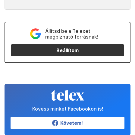
Állítsd be a Telexet
megbízható forrásnak!
Beállítom
Kövess minket Facebookon is!
Követem!