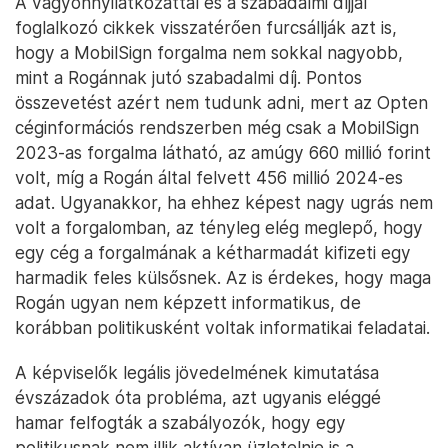
A vagyonnyilatkozattal és a szabadalmi díjjal
foglalkozó cikkek visszatérően furcsállják azt is,
hogy a MobilSign forgalma nem sokkal nagyobb,
mint a Rogánnak jutó szabadalmi díj. Pontos
összevetést azért nem tudunk adni, mert az Opten
céginformációs rendszerben még csak a MobilSign
2023-as forgalma látható, az amúgy 660 millió forint
volt, míg a Rogán által felvett 456 millió 2024-es
adat. Ugyanakkor, ha ehhez képest nagy ugrás nem
volt a forgalomban, az tényleg elég meglepő, hogy
egy cég a forgalmának a kétharmadát kifizeti egy
harmadik feles külsősnek. Az is érdekes, hogy maga
Rogán ugyan nem képzett informatikus, de
korábban politikusként voltak informatikai feladatai.
A képviselők legális jövedelmének kimutatása
évszázadok óta probléma, azt ugyanis eléggé
hamar felfogták a szabályozók, hogy egy
politikusnak nem illik aktívan üzletelnie is a