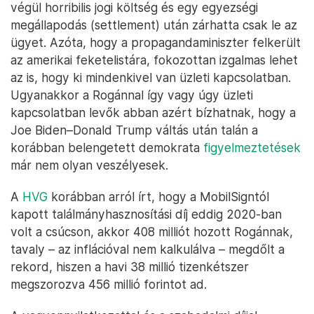
végül horribilis jogi költség és egy egyezségi
megállapodás (settlement) után zárhatta csak le az
ügyet. Azóta, hogy a propagandaminiszter felkerült
az amerikai feketelistára, fokozottan izgalmas lehet
az is, hogy ki mindenkivel van üzleti kapcsolatban.
Ugyanakkor a Rogánnal így vagy úgy üzleti
kapcsolatban levők abban azért bízhatnak, hogy a
Joe Biden–Donald Trump váltás után talán a
korábban belengetett demokrata
figyelmeztetések
már nem olyan veszélyesek.
A
HVG
korábban arról írt, hogy a MobilSigntól
kapott találmányhasznosítási díj eddig 2020-ban
volt a csúcson, akkor 408 milliót hozott Rogánnak,
tavaly – az inflációval nem kalkulálva – megdőlt a
rekord, hiszen a havi 38 millió tizenkétszer
megszorozva 456 millió forintot ad.