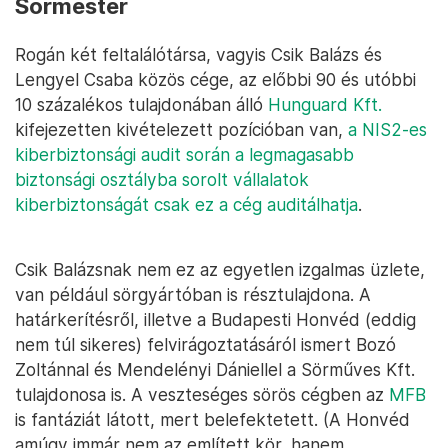
Sörmester
Rogán két feltalálótársa, vagyis Csik Balázs és
Lengyel Csaba közös cége, az előbbi 90 és utóbbi
10 százalékos tulajdonában álló
Hunguard Kft.
kifejezetten kivételezett pozícióban van,
a NIS2-es
kiberbiztonsági audit során a legmagasabb
biztonsági osztályba sorolt vállalatok
kiberbiztonságát csak ez a cég auditálhatja
.
Csik Balázsnak nem ez az egyetlen izgalmas üzlete,
van például sörgyártóban is résztulajdona. A
határkerítésről, illetve a Budapesti Honvéd (eddig
nem túl sikeres) felvirágoztatásáról ismert Bozó
Zoltánnal és Mendelényi Dániellel a Sörműves Kft.
tulajdonosa is. A veszteséges sörös cégben az
MFB
is fantáziát látott, mert belefektetett. (A Honvéd
amúgy immár nem az említett kör, hanem