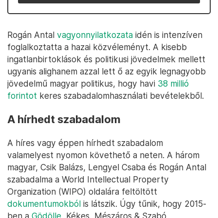
Rogán Antal
vagyonnyilatkozata
idén is intenzíven
foglalkoztatta a hazai közvéleményt. A kisebb
ingatlanbirtoklások és politikusi jövedelmek mellett
ugyanis alighanem azzal lett ő az egyik legnagyobb
jövedelmű magyar politikus, hogy havi
38 millió
forintot
keres szabadalomhasználati bevételekből.
A hírhedt szabadalom
A híres vagy éppen hírhedt szabadalom
valamelyest nyomon követhető a neten. A három
magyar, Csik Balázs, Lengyel Csaba és Rogán Antal
szabadalma a World Intellectual Property
Organization (WIPO) oldalára feltöltött
dokumentumokból
is látszik. Úgy tűnik, hogy 2015-
ben a
Gödölle
, Kékes, Mészáros & Szabó