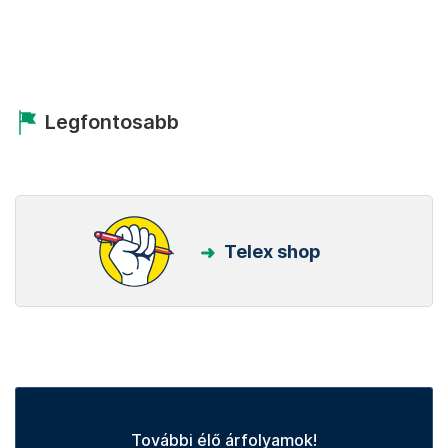
Legfontosabb
Telex shop
További élő árfolyamok!