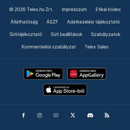
© 2026 Telex.hu Zrt.
Impresszum
Etikai kódex
Átláthatóság
ÁSZF
Adatkezelési tájékoztató
Sütitájékoztató
Süti beállítások
Szabályzatok
Kommentelési szabályzat
Telex Sales