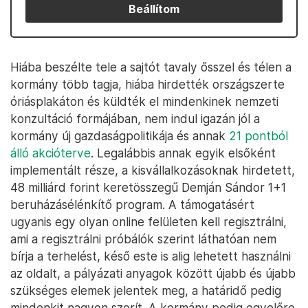
Beállítom
Hiába beszélte tele a sajtót tavaly ősszel és télen a
kormány több tagja, hiába hirdették országszerte
óriásplakáton és küldték el mindenkinek nemzeti
konzultáció formájában, nem indul igazán jól a
kormány új gazdaságpolitikája és annak
21 pontból
álló akcióterve
. Legalábbis annak egyik elsőként
implementált része, a kisvállalkozásoknak hirdetett,
48 milliárd forint keretösszegű Demján Sándor 1+1
beruházásélénkítő program. A támogatásért
ugyanis egy olyan online felületen kell regisztrálni,
ami a regisztrálni próbálók szerint láthatóan nem
bírja a terhelést, késő este is alig lehetett használni
az oldalt, a pályázati anyagok között újabb és újabb
szükséges elemek jelentek meg, a határidő pedig
mindenkit nagyon szorít. A kormány pedig egyelőre