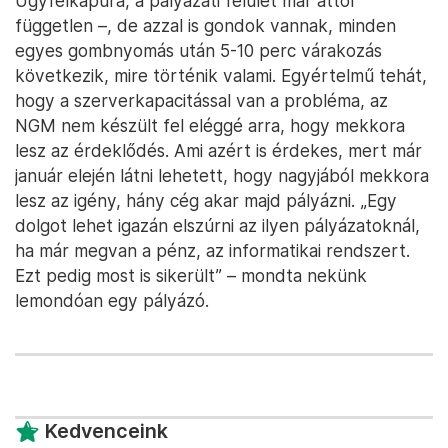
Ügyfélkapura, a pályázati felület már attól
független –, de azzal is gondok vannak, minden
egyes gombnyomás után 5-10 perc várakozás
következik, mire történik valami. Egyértelmű tehát,
hogy a szerverkapacitással van a probléma, az
NGM nem készült fel eléggé arra, hogy mekkora
lesz az érdeklődés. Ami azért is érdekes, mert már
január elején látni lehetett, hogy nagyjából mekkora
lesz az igény, hány cég akar majd pályázni. „Egy
dolgot lehet igazán elszúrni az ilyen pályázatoknál,
ha már megvan a pénz, az informatikai rendszert.
Ezt pedig most is sikerült” – mondta nekünk
lemondóan egy pályázó.
Kedvenceink