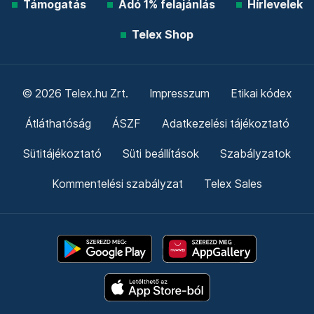
Támogatás
Adó 1% felajánlás
Hírlevelek
Telex Shop
© 2026 Telex.hu Zrt.
Impresszum
Etikai kódex
Átláthatóság
ÁSZF
Adatkezelési tájékoztató
Sütitájékoztató
Süti beállítások
Szabályzatok
Kommentelési szabályzat
Telex Sales