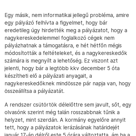
Egy másik, nem informatikai jellegű probléma, amire
egy pályázó felhívta a figyelmet, hogy bár
eredetileg úgy hirdették meg a pályázatot, hogy a
nagykereskedelemmel foglalkozó cégek nem
pályázhatnak a támogatásra, e hét hétfőn mégis
módosították a feltételeket, és a nagykereskedők
számára is megnyílt a lehetőség. Ez viszont azt
jelenti, hogy bár a legtöbb kkv december 5 óta
készítheti elő a pályázati anyagait, a
nagykereskedőknek mindössze pár napja van, hogy
összeállítsa a pályázatát.
A rendszer csütörtök délelőttre sem javult, sőt, egy
olvasónk szerint még talán rosszabbnak tűnik a
helyzet, mint szerdán. A kormány egyelőre annyit
tett, hogy a pályázatok lerázásának határidejét
január 17-án délről este 5 órára változtatta, ám ha a