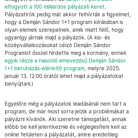
elfogyott a 100 milliárdos pályázati keret
.
Pályázatírók pedig már akkor felhívták a figyelmet,
hogy a Demján Sándor 1+1 program kiírásában is
olyan elemek szerepelnek, amik miatt félő, hogy
ugyanígy járnak majd a pályázók. (A kis- és
középvállalkozásokat célzó Demján Sándor
Programot ősszel hirdette meg a kormány, ennek
egyik része a hasonló elnevezésű Demján Sándor
1+1 beruházás-élénkítő program
, melyre 2025.
január 13. 12:00 órától lehet majd a pályázatokat
benyújtani.)
Egyelőre még a pályázatok leadásánál nem tart a
program, de már most sorra jelzik a problémákat a
pályázni kívánók. Aki szeretne támogatást, annak
előbb be kell jelentkeznie és véglegesíteni kell az
online felületen a pályázatát, amire eredetileg