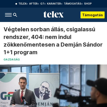
TELEX
AFTER
G7
KARAKTER
TÁMOGATÁS
SHOP
Támogatás
Végtelen sorban állás, csigalassú
rendszer, 404: nem indul
zökkenőmentesen a Demján Sándor
1+1 program
GAZDASÁG