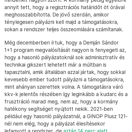
annyit tett, hogy a regisztrációs határidőt öt órával
meghosszabbította. De jövő szerdán, amikor
ténylegesen pályázni kell majd a támogatásokra,
sokan a rendszer teljes összeomlására számítanak.
Még decemberben írtuk, hogy a Demján Sándor
1+1 program megvalósítását nagyon is fenyegeti az,
hogy a hasonló pályázatoknál sok adminisztratív és
technikai gikszert lehetett már a múltban is
tapasztalni, amik általában azzal jártak, hogy sokkal
kevesebb ember tudott pályázni a támogatásokra,
mint ahányan szerettek volna. A támogatásra váró
kkv-k jelentős részében így leginkább a kudarc és a
frusztráció marad meg, nem az, hogy a kormány
hatékony segítséget nyújtott nekik. 2021-ben
például egy hasonló pályázatnál, a GINOP Plusz 121-
nél nem elég, hogy a pályázat élesítésekor
lefagyott a rendszer, de
aztán 14 perc alatt