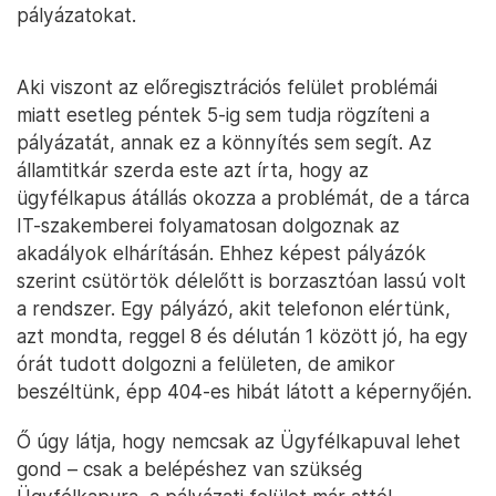
pályázatokat.
Aki viszont az előregisztrációs felület problémái
miatt esetleg péntek 5-ig sem tudja rögzíteni a
pályázatát, annak ez a könnyítés sem segít. Az
államtitkár szerda este azt írta, hogy az
ügyfélkapus átállás okozza a problémát, de a tárca
IT-szakemberei folyamatosan dolgoznak az
akadályok elhárításán. Ehhez képest pályázók
szerint csütörtök délelőtt is borzasztóan lassú volt
a rendszer. Egy pályázó, akit telefonon elértünk,
azt mondta, reggel 8 és délután 1 között jó, ha egy
órát tudott dolgozni a felületen, de amikor
beszéltünk, épp 404-es hibát látott a képernyőjén.
Ő úgy látja, hogy nemcsak az Ügyfélkapuval lehet
gond – csak a belépéshez van szükség