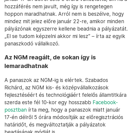
hozzáférés nem javult, még így is rengetegen
hoppon maradhatnak. Arról nem is beszélve, hogy
mindez mit jelez előre január 22-re, amikor minden
pályázónak egyszerre kellene beadnia a pályázatát.
„El se tudom képzelni akkor mi lesz” – írta az egyik
panaszkodó vállalkozó.
Az NGM reagált, de sokan így is
lemaradhatnak
A panaszok az NGM-ig is elértek. Szabados
Richárd, az NGM kis- és középvállalkozások
fejlesztéséért és technológiáért felelős államtitkára
szerda este fél 10-kor egy hosszabb
Facebook-
posztban
írta meg, hogy a panaszok miatt január
17-én délről 5 órára módosítják az előregisztrációs
határidőt, és megváltoztatják a pályázatok
beadásának módját is.