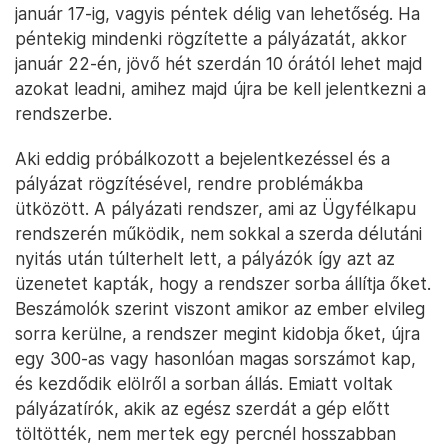
január 17-ig, vagyis péntek délig van lehetőség. Ha
péntekig mindenki rögzítette a pályázatát, akkor
január 22-én, jövő hét szerdán 10 órától lehet majd
azokat leadni, amihez majd újra be kell jelentkezni a
rendszerbe.
Aki eddig próbálkozott a bejelentkezéssel és a
pályázat rögzítésével, rendre problémákba
ütközött. A pályázati rendszer, ami az Ügyfélkapu
rendszerén működik, nem sokkal a szerda délutáni
nyitás után túlterhelt lett, a pályázók így azt az
üzenetet kapták, hogy a rendszer sorba állítja őket.
Beszámolók szerint viszont amikor az ember elvileg
sorra kerülne, a rendszer megint kidobja őket, újra
egy 300-as vagy hasonlóan magas sorszámot kap,
és kezdődik elölről a sorban állás. Emiatt voltak
pályázatírók, akik az egész szerdát a gép előtt
töltötték, nem mertek egy percnél hosszabban