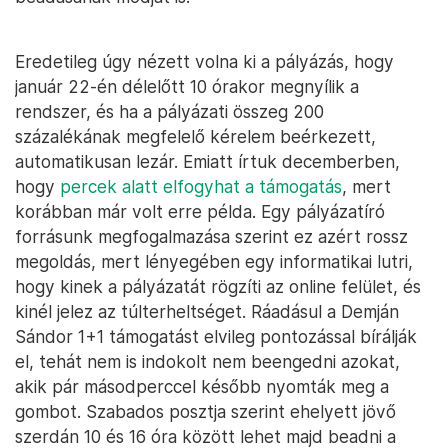
Eredetileg úgy nézett volna ki a pályázás, hogy
január 22-én délelőtt 10 órakor megnyílik a
rendszer, és ha a pályázati összeg 200
százalékának megfelelő kérelem beérkezett,
automatikusan lezár. Emiatt írtuk decemberben,
hogy
percek alatt elfogyhat a támogatás
, mert
korábban már volt erre példa. Egy pályázatíró
forrásunk megfogalmazása szerint ez azért rossz
megoldás, mert lényegében egy informatikai lutri,
hogy kinek a pályázatát rögzíti az online felület, és
kinél jelez az túlterheltséget. Ráadásul a Demján
Sándor 1+1 támogatást elvileg pontozással bírálják
el, tehát nem is indokolt nem beengedni azokat,
akik pár másodperccel később nyomták meg a
gombot. Szabados posztja szerint ehelyett jövő
szerdán 10 és 16 óra között lehet majd beadni a