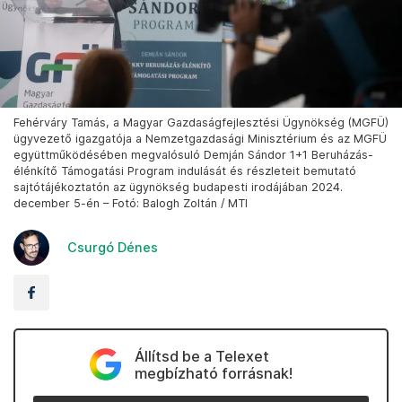
Fehérváry Tamás, a Magyar Gazdaságfejlesztési Ügynökség (MGFÜ)
ügyvezető igazgatója a Nemzetgazdasági Minisztérium és az MGFÜ
együttműködésében megvalósuló Demján Sándor 1+1 Beruházás-
élénkítő Támogatási Program indulását és részleteit bemutató
sajtótájékoztatón az ügynökség budapesti irodájában 2024.
december 5-én – Fotó: Balogh Zoltán / MTI
Csurgó Dénes
Állítsd be a Telexet
megbízható forrásnak!