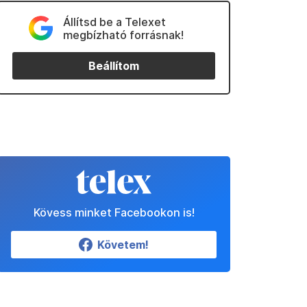
Állítsd be a Telexet
megbízható forrásnak!
Beállítom
Kövess minket Facebookon is!
Követem!