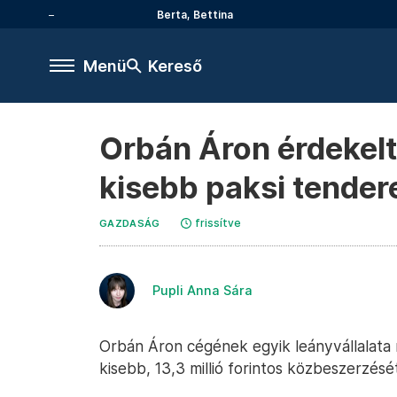
Berta, Bettina
Menü
Kereső
Orbán Áron érdekelt
kisebb paksi tender
frissítve
GAZDASÁG
Pupli Anna Sára
Orbán Áron cégének egyik leányvállalata 
kisebb, 13,3 millió forintos közbeszerzésé