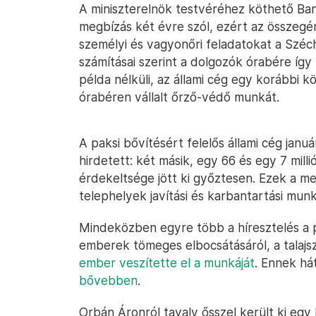
A miniszterelnök testvéréhez köthető Bank
megbízás két évre szól, ezért az összegér
személyi és vagyonőri feladatokat a Széc
számításai szerint a dolgozók órabére így
példa nélküli, az állami cég egy korábbi k
órabéren vállalt őrző-védő munkát.
A paksi bővítésért felelős állami cég janu
hirdetett: két másik, egy 66 és egy 7 mil
érdekeltsége jött ki győztesen. Ezek a m
telephelyek javítási és karbantartási munk
Mindeközben egyre több a híresztelés a
emberek tömeges elbocsátásáról, a talajs
ember veszítette el a munkáját
. Ennek há
bővebben
.
Orbán Áronról tavaly ősszel került ki egy 