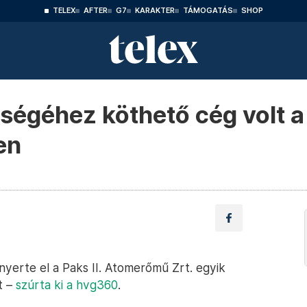
TELEX
AFTER
G7
KARAKTER
TÁMOGATÁS
SHOP
ségéhez köthető cég volt a
en
nyerte el a Paks II. Atomerőmű Zrt. egyik
t –
szúrta ki a hvg360
.