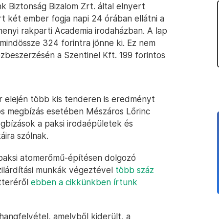
 Biztonság Bizalom Zrt. által elnyert
t két ember fogja napi 24 órában ellátni a
henyi rakparti Academia irodaházban. A lap
 mindössze 324 forintra jönne ki. Ez nem
özbeszerzésén a Szentinel Kft. 199 forintos
ár elején több kis tenderen is eredményt
liós megbízás esetében Mészáros Lőrinc
egbízások a paksi irodaépületek és
áira szólnak.
 paksi atomerőmű-építésen dolgozó
zilárdítási munkák végeztével
több száz
tteréről
ebben a cikkünkben írtunk
hangfelvétel, amelyből kiderült, a