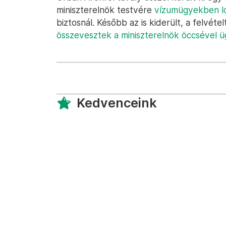
miniszterelnök testvére
vízumügyekben l
biztosnál. Később az is kiderült, a felvéte
összevesztek a miniszterelnök öccsével 
Kedvenceink