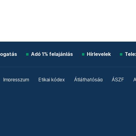
ogatás
Adó 1% felajánlás
Hírlevelek
Tele
Impresszum
Etikai kódex
Átláthatóság
ÁSZF
A
Süti beállítások
Szabályzatok
Kommentelési szabály