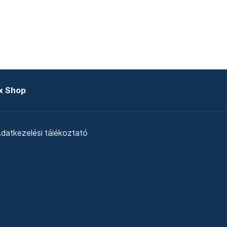
x Shop
datkezelési tájékoztató
zat
Telex Sales