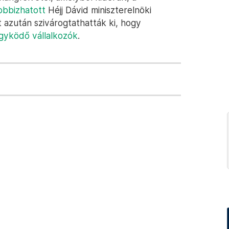
obbizhatott
Héjj Dávid miniszterelnöki
lt azután szivárogtathatták ki, hogy
ügyködő vállalkozók
.