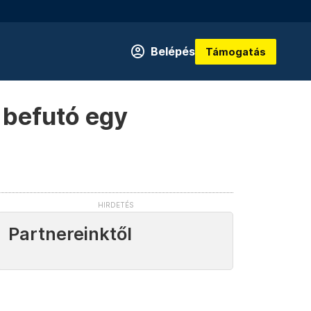
Belépés
Támogatás
 befutó egy
Partnereinktől