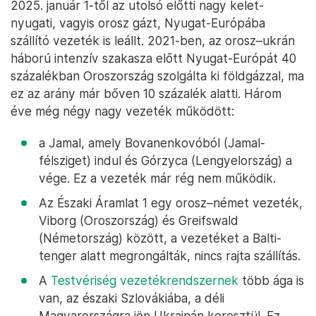
2025. január 1-től az utolsó előtti nagy kelet-
nyugati, vagyis orosz gázt, Nyugat-Európába
szállító vezeték is leállt. 2021-ben, az orosz–ukrán
háború intenzív szakasza előtt Nyugat-Európát 40
százalékban Oroszország szolgálta ki földgázzal, ma
ez az arány már bőven 10 százalék alatti. Három
éve még négy nagy vezeték működött:
a Jamal, amely Bovanenkovóból (Jamal-
félsziget) indul és Górzyca (Lengyelország) a
vége. Ez a vezeték már rég nem működik.
Az Északi Áramlat 1 egy orosz–német vezeték,
Viborg (Oroszország) és Greifswald
(Németország) között, a vezetéket a Balti-
tenger alatt megrongálták, nincs rajta szállítás.
A
Testvériség vezetékrendszernek
több ága is
van, az északi Szlovákiába, a déli
Magyarországra jön Ukrajnán keresztül. Ez