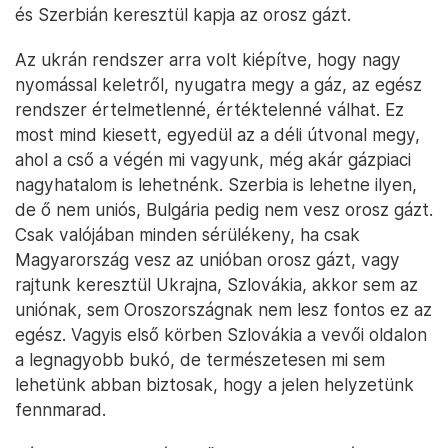
és Szerbián keresztül kapja az orosz gázt.
Az ukrán rendszer arra volt kiépítve, hogy nagy
nyomással keletről, nyugatra megy a gáz, az egész
rendszer értelmetlenné, értéktelenné válhat. Ez
most mind kiesett, egyedül az a déli útvonal megy,
ahol a cső a végén mi vagyunk, még akár gázpiaci
nagyhatalom is lehetnénk. Szerbia is lehetne ilyen,
de ő nem uniós, Bulgária pedig nem vesz orosz gázt.
Csak valójában minden sérülékeny, ha csak
Magyarország vesz az unióban orosz gázt, vagy
rajtunk keresztül Ukrajna, Szlovákia, akkor sem az
uniónak, sem Oroszországnak nem lesz fontos ez az
egész. Vagyis első körben Szlovákia a vevői oldalon
a legnagyobb bukó, de természetesen mi sem
lehetünk abban biztosak, hogy a jelen helyzetünk
fennmarad.