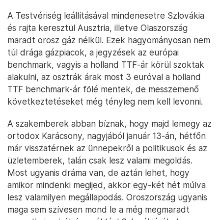
A Testvériség leállításával mindenesetre Szlovákia
és rajta keresztül Ausztria, illetve Olaszország
maradt orosz gáz nélkül. Ezek hagyományosan nem
túl drága gázpiacok, a jegyzések az európai
benchmark, vagyis a holland TTF-ár körül szoktak
alakulni, az osztrák árak most 3 euróval a holland
TTF benchmark-ár fölé mentek, de messzemenő
következtetéseket még tényleg nem kell levonni.
A szakemberek abban bíznak, hogy majd lemegy az
ortodox Karácsony, nagyjából január 13-án, hétfőn
már visszatérnek az ünnepekről a politikusok és az
üzletemberek, talán csak lesz valami megoldás.
Most ugyanis dráma van, de aztán lehet, hogy
amikor mindenki megijed, akkor egy-két hét múlva
lesz valamilyen megállapodás. Oroszország ugyanis
maga sem szívesen mond le a még megmaradt