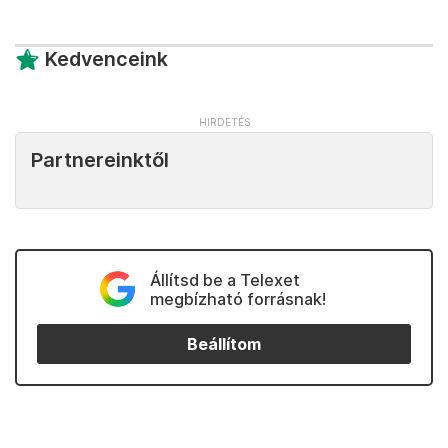
Kedvenceink
Partnereinktől
Állítsd be a Telexet
megbízható forrásnak!
Beállítom