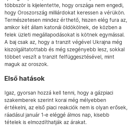
többször is kijelentette, hogy országa nem engedi,
hogy Oroszország milliárdokat keressen a vérükön.
Természetesen mindez érthető, hiszen elég fura az,
amikor két állam katonái öldökölnek, de közben a
felek üzleti megállapodásokat is kötnek egymással.
A baj csak az, hogy a tranzit végével Ukrajna még
kiszolgáltatottabb és még szegényebb lesz, sokkal
többet veszít a tranzit felfüggesztésével, mint
maguk az oroszok.
Első hatások
Igaz, gyorsan hozzá kell tenni, hogy a gázpiaci
szakemberek szerint korai még mélyebben
értékelni, az első piaci reakciók nem is olyan erősek,
ráadásul január 1-e eléggé álmos nap, kisebb
tételek is elmozdíthatják az árakat.