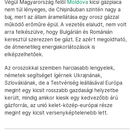
Végül Magyarország felől
Moldova
kicsi gázpiaca
nem túl lényeges, de Chișinăuban szintén nagy a
baj, mert az állam áramellátása egy orosz gázzal
működő erőműre épül. A vezetés elaludt, nem volt
arra felkészülve, hogy Bulgárián és Románián
keresztül szerezzen be gázt. Ez azért megoldható,
de átmenetileg energiakorlátozások is
elképzelhetőek.
Az oroszokkal szemben harciasabb lengyelek,
németek segítséget ígérnek Ukrajnának,
Szlovákiának, de a Testvériség leállásával Európa
megint egy kicsit rosszabb gazdasági helyzetbe
került, mindig amikor kiesik egy kedvezőbb árú
gázforrás, az unió kelet-közép-európai része
megint egy kicsit versenyképtelenebb lett.