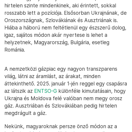
hirtelen szinte mindenkinek, aki érintett, sokkal
rosszabb lett a pozíciója. Elsősorban Ukrajnának, de
Oroszországnak, Szlovákiának és Ausztriának is.
Hiába a háború nem feltétlenül egy észszerű dolog,
igaz, sajátos módon akár nyertese is lehet a
helyzetnek, Magyarország, Bulgária, esetleg
Románia.
A nemzetközi gázpiac egy nagyon transzparens
világ, látni az áramlást, az árakat, minden
áttekinthető. 2025. január 1-jén reggel egy csapásra
az látszik az
ENTSO-G
különféle kimutatásain, hogy
Ukrajna és Moldova felé valóban nem megy orosz
gáz. Ausztriában és Szlovákiában pedig hirtelen
megdrágult a gáz.
Nekünk, magyaroknak persze önző módon az a