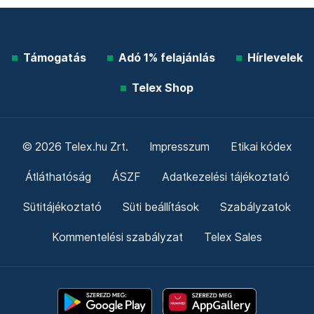
Támogatás
Adó 1% felajánlás
Hírlevelek
Telex Shop
© 2026 Telex.hu Zrt.
Impresszum
Etikai kódex
Átláthatóság
ÁSZF
Adatkezelési tájékoztató
Sütitájékoztató
Süti beállítások
Szabályzatok
Kommentelési szabályzat
Telex Sales