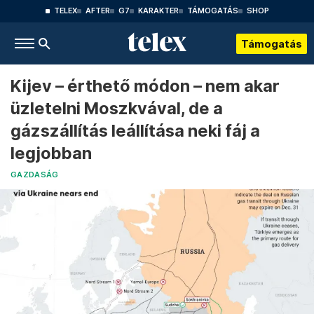
TELEX
AFTER
G7
KARAKTER
TÁMOGATÁS
SHOP
Támogatás
Kijev – érthető módon – nem akar
üzletelni Moszkvával, de a
gázszállítás leállítása neki fáj a
legjobban
GAZDASÁG