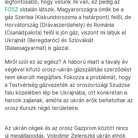
legfontosabb, hogy velünk mi van, ez pedig az
FGSZ
oldalán látszik. Magyarországra ömlik be a
gáz Szerbia (Kiskundorozsma a határpont) felől, de
Horvátország (Drávaszerdahely) és Románia
(Csanádpalota) felől is jön gáz, viszont mi látjuk el
Ukrajnát (Beregdaróc) és Szlovákiát
(Balassagyarmat) is gázzal.
Miről szól ez az egész? A háború miatt a tavaly év
végével kifutó orosz–ukrán gázszállítási szerződést
nem sikerült megújítani. Fokozza a problémát, hogy
a Testvériség gázvezeték az oroszországi Szudzsa
falu közelében lép be Ukrajnába, ott konkrétan is
harcok zajlanak, amióta az ukrán erők behatoltak az
orosz Kurszk régió területeire.
Az ukrán cégek és az orosz Gazprom között nincs
új megállapodás, Volodimir Zelenszkij ukrán elnök