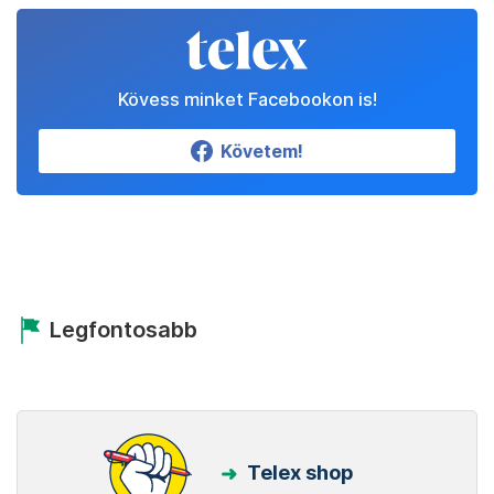
Kövess minket Facebookon is!
Követem!
Legfontosabb
Telex shop