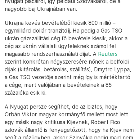
nyugati piacairól, így például Szlovákiáról, de a
nagyobb baj Ukrajnában van.
Ukrajna kevés bevételéből kiesik 800 millió –
egymilliárd dollár tranzitdíj. Ha pedig a Gas TSO
ukrán gázszállítási cég fő bevétele kiesik, akkor a
cég az ukrán vállalati ügyfeleknek számol fel
magasabb rendszerhasználati díjat. A
Reuters
szerint konkrétan négyszeresére nőnek a belföldi
díjak (kitárolás, betárolás, szállítás), Dmytro Lyppa,
a Gas TSO vezetője szerint még így is mértéktartó
a cége, mert valójában a bevételeinek a 85
százaléka esik ki.
A Nyugat persze segíthet, de az biztos, hogy
Orbán Viktor magyar kormányfő mellett most lett
egy másik nagy kritikusa Kijevnek, Robert Fico
szlovák államfő is fenyegetőzött, hogy ha Kijev nem
segít a gázügyben, akkor Szlovákia pedig majd nem