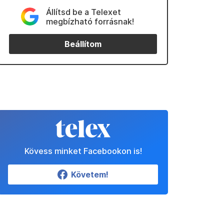
Állítsd be a Telexet
megbízható forrásnak!
Beállítom
Kövess minket Facebookon is!
Követem!