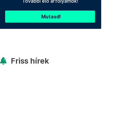
További élő árfolyamok!
Mutasd!
Friss hírek