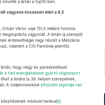
) követik a listán a top10-ben.
lt vagyona összesen eléri a 8,5
 Orbán Viktor veje 151,5 milliárd forintos
tt megduplázta vagyonát. A listán új szereplő
akiknek érdekeltségei nagy részét a Mészáros
kusz, valamint a CIG Pannónia jelentős
ei listán, hogy négy év pereskedéssel
tják a Hell energiaitalokat gyártó cégcsoport
 őket a listára (a 39. helyen szerepelnek,
nal). A tulajdonosokkal
elhúzódó jogvitája van
a készítésének módszertanával
itt