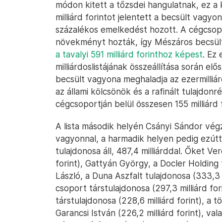
módon kitett a tőzsdei hangulatnak, ez a 
milliárd forintot jelentett a becsült vagy
százalékos emelkedést hozott. A cégcsopo
növekményt hozták, így Mészáros becsü
a tavalyi 591 milliárd forinthoz képest
. Ez 
milliárdoslistájának összeállítása során el
becsült vagyona meghaladja az ezermilliár
az állami kölcsönök és a rafinált tulajdonr
cégcsoportján belül összesen 155 milliárd 
A lista második helyén Csányi Sándor végze
vagyonnal, a harmadik helyen pedig ezútta
tulajdonosa áll, 487,4 milliárddal. Őket Ver
forint), Gattyán György, a Docler Holding tu
László, a Duna Aszfalt tulajdonosa (333,3 m
csoport társtulajdonosa (297,3 milliárd fo
társtulajdonosa (228,6 milliárd forint), a
Garancsi István (226,2 milliárd forint), 