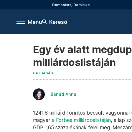
Domonkos, Dominika
Menü
Kereső
Egy év alatt megdup
milliárdoslistáján
GAZDASÁG
Bánáti Anna
1241,8 milliárd forintos becsült vagyonna
magyar
a Forbes milliárdoslistáján
, a lap 
GDP 1,65 százalékának felel meg. Mészár