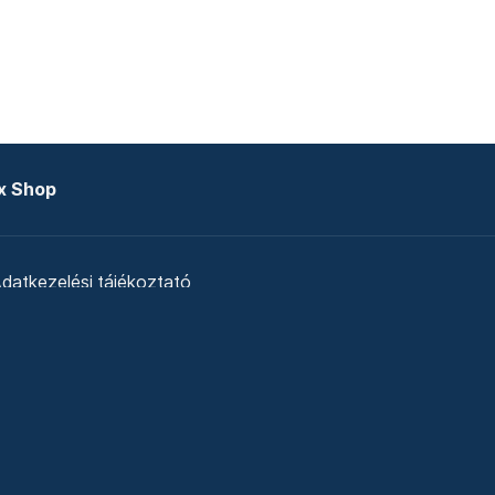
x Shop
datkezelési tájékoztató
zat
Telex Sales