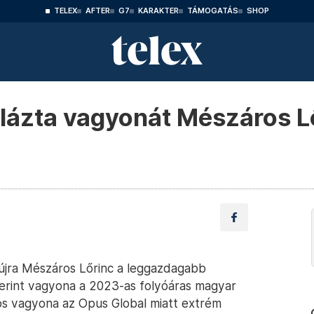
TELEX
AFTER
G7
KARAKTER
TÁMOGATÁS
SHOP
lázta vagyonát Mészáros L
l újra Mészáros Lőrinc a leggazdagabb
szerint vagyona a 2023-as folyóáras magyar
os vagyona az Opus Global miatt extrém