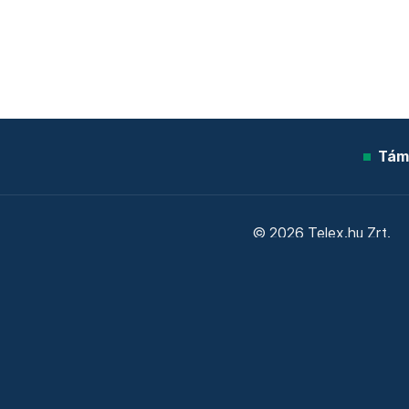
Tám
© 2026 Telex.hu Zrt.
Sütitájékoztató