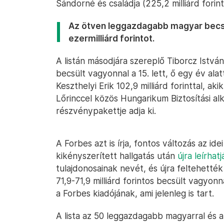
Sándorné és családja (225,2 milliárd forint
Az ötven leggazdagabb magyar becsü
ezermilliárd forintot.
A listán másodjára szereplő Tiborcz István,
becsült vagyonnal a 15. lett, ő egy év ala
Keszthelyi Erik 102,9 milliárd forinttal, 
Lőrinccel közös Hungarikum Biztosítási al
részvénypakettje adja ki.
A Forbes azt is írja, fontos változás az id
kikényszerített hallgatás után
újra leírha
tulajdonosainak nevét, és újra feltehették
71,9-71,9 milliárd forintos becsült vagyon
a Forbes kiadójának, ami jelenleg is tart.
A lista az 50 leggazdagabb magyarral és 