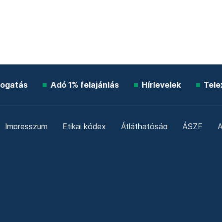
ogatás
Adó 1% felajánlás
Hírlevelek
Tele
Impresszum
Etikai kódex
Átláthatóság
ÁSZF
A
Süti beállítások
Szabályzatok
Kommentelési szabály