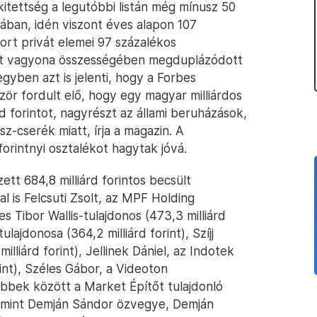
kitettség a legutóbbi listán még mínusz 50
onában, idén viszont éves alapon 107
rt privát elemei 97 százalékos
lt vagyona összességében megduplázódott
egyben azt is jelenti, hogy a Forbes
őször fordult elő, hogy egy magyar milliárdos
d forintot, nagyrészt az állami beruházások,
ész-cserék miatt, írja a magazin. A
forintnyi osztalékot hagytak jóvá.
tt 684,8 milliárd forintos becsült
l is Felcsuti Zsolt, az MPF Holding
es Tibor Wallis-tulajdonos (473,3 milliárd
lajdonosa (364,2 milliárd forint), Szíjj
illiárd forint), Jellinek Dániel, az Indotek
rint), Széles Gábor, a Videoton
 többek között a Market Építőt tulajdonló
valamint Demján Sándor özvegye, Demján