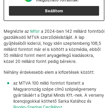
megbízható forrásnak!
Beállítom
Megnézte az
Mfor
a 2024-ben 142 milliárd forintból
gazdálkodó MTVA szerződéslistáját. A lap
gyűjtéséből kiderül, hogy idén szeptemberig 108,5
milliárd forintot már el is költött a közmédia, ebből
55 milliárd forint ment anyagjellegű kiadásokra,
közel 20 milliárd forint pedig bérekre.
Néhány érdekesebb elem a kifizetések között:
az MTVA 100 millió forintot fizetett a
Magyarország szépe című szépségverseny
gyártásáért a Digital Minds Kft.-nek. A verseny
licencjogokkal köthető Sarka Katához és
Rogán-Szedrei Cecíliához.