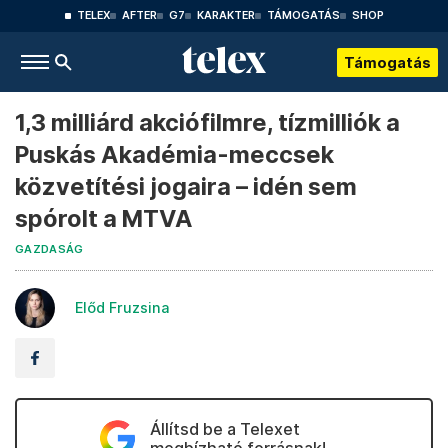
TELEX
AFTER
G7
KARAKTER
TÁMOGATÁS
SHOP
Támogatás
1,3 milliárd akciófilmre, tízmilliók a
Puskás Akadémia-meccsek
közvetítési jogaira – idén sem
spórolt a MTVA
GAZDASÁG
Előd Fruzsina
Állítsd be a Telexet