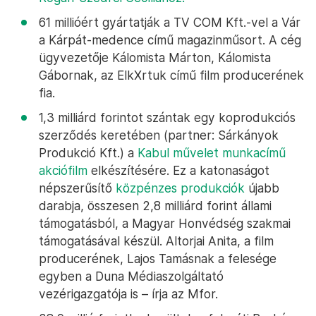
61 millióért gyártatják a TV COM Kft.-vel a Vár
a Kárpát-medence című magazinműsort. A cég
ügyvezetője Kálomista Márton, Kálomista
Gábornak, az ElkXrtuk című film producerének
fia.
1,3 milliárd forintot szántak egy koprodukciós
szerződés keretében (partner: Sárkányok
Produkció Kft.) a
Kabul művelet munkacímű
akciófilm
elkészítésére. Ez a katonaságot
népszerűsítő
közpénzes produkciók
újabb
darabja, összesen 2,8 milliárd forint állami
támogatásból, a Magyar Honvédség szakmai
támogatásával készül. Altorjai Anita, a film
producerének, Lajos Tamásnak a felesége
egyben a Duna Médiaszolgáltató
vezérigazgatója is – írja az Mfor.