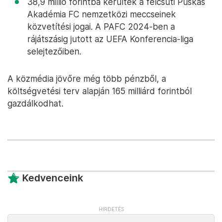
38,9 millió forintba kerültek a felcsúti Puskás
Akadémia FC nemzetközi meccseinek
közvetítési jogai. A PAFC 2024-ben a
rájátszásig jutott az UEFA Konferencia-liga
selejtezőiben.
A közmédia jövőre még több pénzből, a
költségvetési terv alapján 165 milliárd forintból
gazdálkodhat.
Kedvenceink