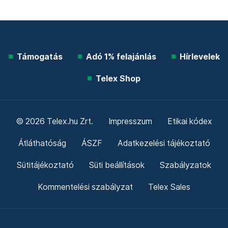
Támogatás
Adó 1% felajánlás
Hírlevelek
Telex Shop
© 2026 Telex.hu Zrt.
Impresszum
Etikai kódex
Átláthatóság
ÁSZF
Adatkezelési tájékoztató
Sütitájékoztató
Süti beállítások
Szabályzatok
Kommentelési szabályzat
Telex Sales