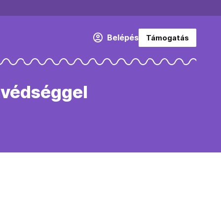
Belépés
Támogatás
nvédséggel