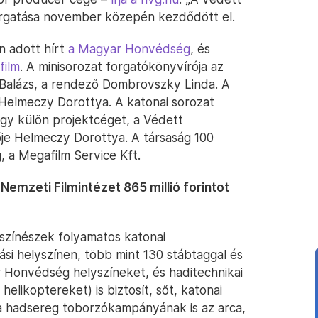
orgatása november közepén kezdődött el.
n adott hírt
a Magyar Honvédség
, és
film
. A minisorozat forgatókönyvírója az
 Balázs, a rendező Dombrovszky Linda. A
 Helmeczy Dorottya. A katonai sorozat
egy külön projektcéget, a Védett
ője Helmeczy Dorottya. A társaság 100
, a Megafilm Service Kft.
emzeti Filmintézet 865 millió forintot
színészek folyamatos katonai
tási helyszínen, több mint 130 stábtaggal és
 Honvédség helyszíneket, és haditechnikai
elikoptereket) is biztosít, sőt, katonai
ki a hadsereg toborzókampányának is az arca,