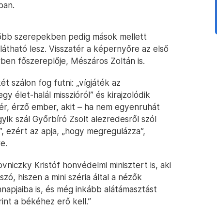
ban.
 főbb szerepekben pedig mások mellett
 látható lesz. Visszatér a képernyőre az első
en főszereplője, Mészáros Zoltán is.
t szálon fog futni: „vígjáték az
 élet-halál misszióról” és kirajzolódik
ér, érző ember, akit – ha nem egyenruhát
gyik szál Győrbíró Zsolt alezredesről szól
en”, ezért az apja, „hogy megregulázza”,
e.
vniczky Kristóf honvédelmi minisztert is, aki
szó, hiszen a mini széria által a nézők
napjaiba is, és még inkább alátámasztást
int a békéhez erő kell.”