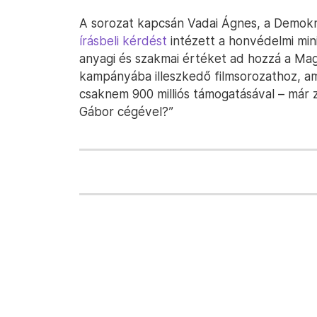
A sorozat kapcsán Vadai Ágnes, a Demokra
írásbeli kérdést
intézett a honvédelmi min
anyagi és szakmai értéket ad hozzá a Ma
kampányába illeszkedő filmsorozathoz, am
csaknem 900 milliós támogatásával – már za
Gábor cégével?”