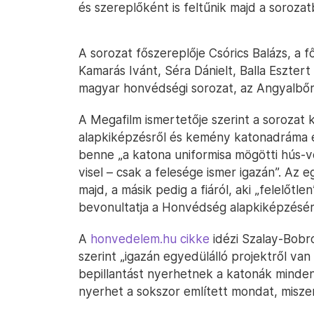
és szereplőként is feltűnik majd a sorozat
A sorozat főszereplője Csórics Balázs, a
Kamarás Ivánt, Séra Dánielt, Balla Esztert
magyar honvédségi sorozat, az Angyalbőrb
A Megafilm ismertetője szerint a sorozat ké
alapkiképzésről és kemény katonadráma egy
benne „a katona uniformisa mögötti hús-v
visel – csak a felesége ismer igazán”. Az e
majd, a másik pedig a fiáról, aki „felelőtl
bevonultatja a Honvédség alapkiképzésér
A
honvedelem.hu cikke
idézi Szalay-Bobro
szerint „igazán egyedülálló projektről van 
bepillantást nyerhetnek a katonák minden
nyerhet a sokszor említett mondat, miszer