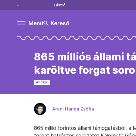
László
Menü
Kereső
865 milliós állami
karöltve forgat sor
AFTER
Aradi Hanga Zsófia
865 millió forintos állami támogatásból
forgat hatrészes sorozatot Kálomista Gá