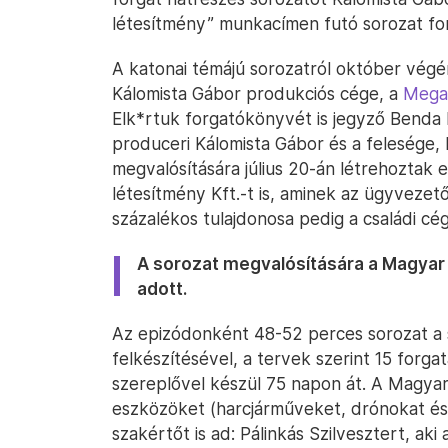
létesítmény” munkacímen futó sorozat f
A katonai témájú sorozatról október végé
Kálomista Gábor produkciós cége, a
Mega
Elk*rtuk forgatókönyvét is jegyző Benda
produceri Kálomista Gábor és a felesége,
megvalósítására július 20-án létrehoztak 
létesítmény Kft.-t is, aminek az ügyvezet
százalékos tulajdonosa pedig a családi cég
A sorozat megvalósítására a Magyar N
adott.
Az epizódonként 48-52 perces sorozat a 
felkészítésével, a tervek szerint 15 forga
szereplővel készül 75 napon át. A Magyar
eszközöket (harcjárműveket, drónokat és h
szakértőt is ad: Pálinkás Szilvesztert, a