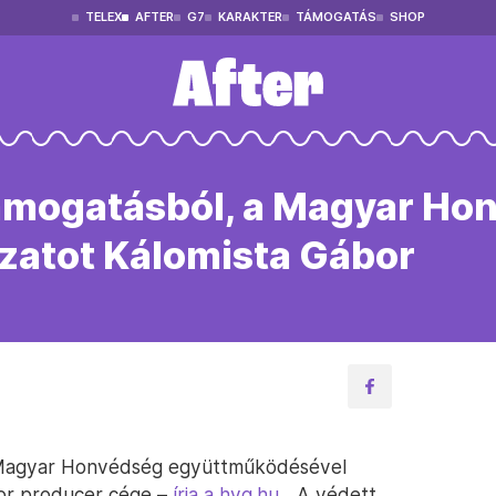
TELEX
AFTER
G7
KARAKTER
TÁMOGATÁS
SHOP
 támogatásból, a Magyar Ho
ozatot Kálomista Gábor
, a Magyar Honvédség együttműködésével
bor producer cége –
írja a hvg.hu
. „A védett