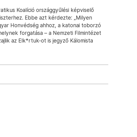
tikus Koalíció országgyűlési képviselő
iszterhez. Ebbe azt kérdezte: „Milyen
gyar Honvédség ahhoz, a katonai toborzó
elynek forgatása – a Nemzeti Filmintézet
jlik az Elk*rtuk-ot is jegyző Kálomista