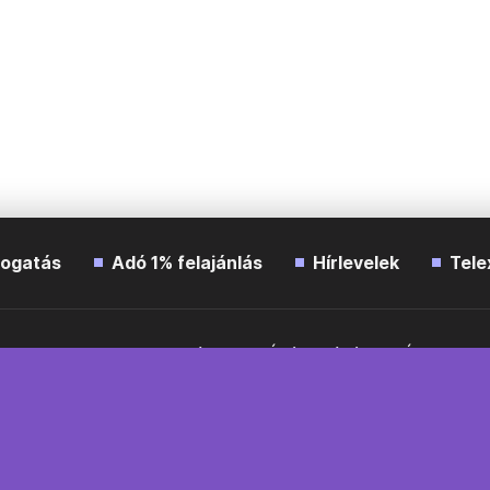
ogatás
Adó 1% felajánlás
Hírlevelek
Tele
Impresszum
Etikai kódex
Átláthatóság
ÁSZF
A
Süti beállítások
Szabályzatok
Kommentelési szabály