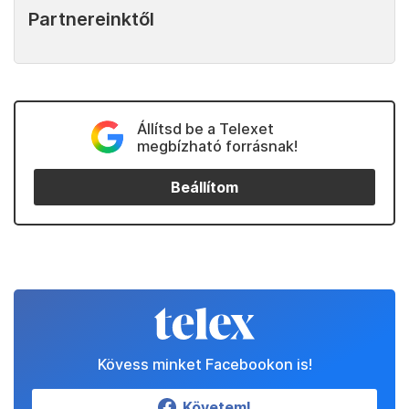
Partnereinktől
Állítsd be a Telexet
megbízható forrásnak!
Beállítom
Kövess minket Facebookon is!
Követem!