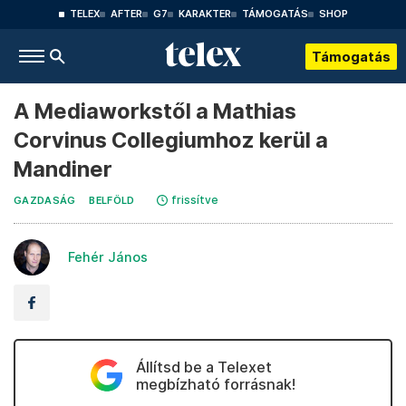
TELEX
AFTER
G7
KARAKTER
TÁMOGATÁS
SHOP
Támogatás
A Mediaworkstől a Mathias
Corvinus Collegiumhoz kerül a
Mandiner
frissítve
GAZDASÁG
BELFÖLD
Fehér János
Állítsd be a Telexet
megbízható forrásnak!