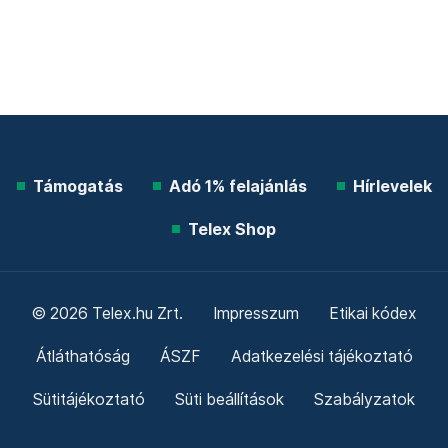
Támogatás
Adó 1% felajánlás
Hírlevelek
Telex Shop
© 2026 Telex.hu Zrt.
Impresszum
Etikai kódex
Átláthatóság
ÁSZF
Adatkezelési tájékoztató
Sütitájékoztató
Süti beállítások
Szabályzatok
Kommentelési szabályzat
Telex Sales