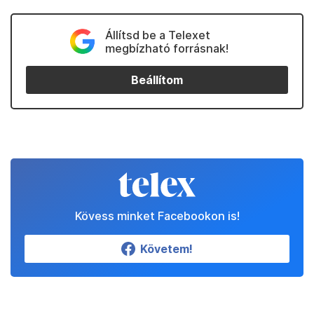
Állítsd be a Telexet
megbízható forrásnak!
Beállítom
Kövess minket Facebookon is!
Követem!