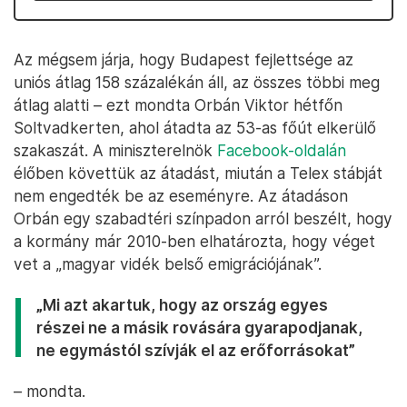
Az mégsem járja, hogy Budapest fejlettsége az
uniós átlag 158 százalékán áll, az összes többi meg
átlag alatti – ezt mondta Orbán Viktor hétfőn
Soltvadkerten, ahol átadta az 53-as főút elkerülő
szakaszát. A miniszterelnök
Facebook-oldalán
élőben követtük az átadást, miután a Telex stábját
nem engedték be az eseményre. Az átadáson
Orbán egy szabadtéri színpadon arról beszélt, hogy
a kormány már 2010-ben elhatározta, hogy véget
vet a „magyar vidék belső emigrációjának”.
„Mi azt akartuk, hogy az ország egyes
részei ne a másik rovására gyarapodjanak,
ne egymástól szívják el az erőforrásokat”
– mondta.