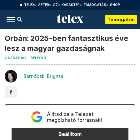
TELEX
AFTER
G7
KARAKTER
TÁMOGATÁS
SHOP
Támogatás
Orbán: 2025-ben fantasztikus éve
lesz a magyar gazdaságnak
GAZDASÁG
BELFÖLD
Barnóczki Brigitta
Állítsd be a Telexet
megbízható forrásnak!
Beállítom