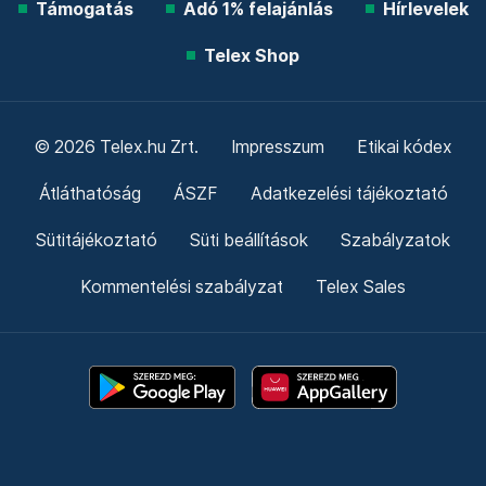
Támogatás
Adó 1% felajánlás
Hírlevelek
Telex Shop
© 2026 Telex.hu Zrt.
Impresszum
Etikai kódex
Átláthatóság
ÁSZF
Adatkezelési tájékoztató
Sütitájékoztató
Süti beállítások
Szabályzatok
Kommentelési szabályzat
Telex Sales