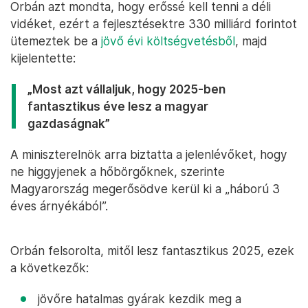
Orbán azt mondta, hogy erőssé kell tenni a déli
vidéket, ezért a fejlesztésektre 330 milliárd forintot
ütemeztek be a
jövő évi költségvetésből
, majd
kijelentette:
„Most azt vállaljuk, hogy 2025-ben
fantasztikus éve lesz a magyar
gazdaságnak”
A miniszterelnök arra biztatta a jelenlévőket, hogy
ne higgyjenek a hőbörgőknek, szerinte
Magyarország megerősödve kerül ki a „háború 3
éves árnyékából”.
Orbán felsorolta, mitől lesz fantasztikus 2025, ezek
a következők:
jövőre hatalmas gyárak kezdik meg a