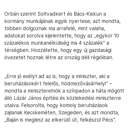
Orbán szerint Soltvadkert és Bács-Kiskun a
kormány munkájának egyik nyertese, azt mondta,
többen dolgoznak ma arrafelé, mint valaha,
adatokat sorolva kijelentette, hogy az „egykor 10
százalékos munkanélküliség ma 4 százalék” a
térségben. Hozzátette, hogy egy új gazdasági
övezetet hoznak létre az ország déli régióiban.
„Erre jó esélyt ad az is, hogy a miniszter, aki a
beruházásokért felelős, hódmezővásárhelyi” –
mondta a miniszterelnök a színpadon a háta mögött
álló Lázár János építési és közlekedési miniszterre
utalva. Felsorolta, hogy komoly beruházások
zajlanak Kecskeméten, Szegeden, és azt mondta,
„Baján is meglesz az elkerülő út, felkészül Pécs”.