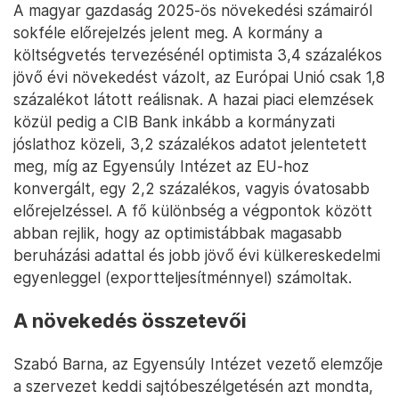
A magyar gazdaság 2025-ös növekedési számairól
sokféle előrejelzés jelent meg. A kormány a
költségvetés tervezésénél optimista 3,4 százalékos
jövő évi növekedést vázolt, az Európai Unió csak 1,8
százalékot látott reálisnak. A hazai piaci elemzések
közül pedig a CIB Bank inkább a kormányzati
jóslathoz közeli, 3,2 százalékos adatot jelentetett
meg, míg az Egyensúly Intézet az EU-hoz
konvergált, egy 2,2 százalékos, vagyis óvatosabb
előrejelzéssel. A fő különbség a végpontok között
abban rejlik, hogy az optimistábbak magasabb
beruházási adattal és jobb jövő évi külkereskedelmi
egyenleggel (exportteljesítménnyel) számoltak.
A növekedés összetevői
Szabó Barna, az Egyensúly Intézet vezető elemzője
a szervezet keddi sajtóbeszélgetésén azt mondta,