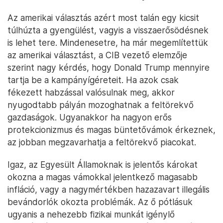
Az amerikai választás azért most talán egy kicsit
túlhúzta a gyengülést, vagyis a visszaerősödésnek
is lehet tere. Mindenesetre, ha már megemlítettük
az amerikai választást, a CIB vezető elemzője
szerint nagy kérdés, hogy Donald Trump mennyire
tartja be a kampányígéreteit. Ha azok csak
fékezett habzással valósulnak meg, akkor
nyugodtabb pályán mozoghatnak a feltörekvő
gazdaságok. Ugyanakkor ha nagyon erős
protekcionizmus és magas büntetővámok érkeznek,
az jobban megzavarhatja a feltörekvő piacokat.
Igaz, az Egyesült Államoknak is jelentős károkat
okozna a magas vámokkal jelentkező magasabb
infláció, vagy a nagymértékben hazazavart illegális
bevándorlók okozta problémák. Az ő pótlásuk
ugyanis a nehezebb fizikai munkát igénylő