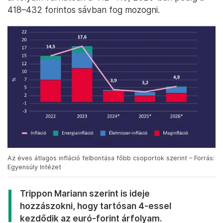
418–432 forintos sávban fog mozogni.
Az éves átlagos infláció felbontása főbb csoportok szerint – Forrás:
Egyensúly Intézet
Trippon Mariann szerint is ideje
hozzászokni, hogy tartósan 4-essel
kezdődik az euró-forint árfolyam.