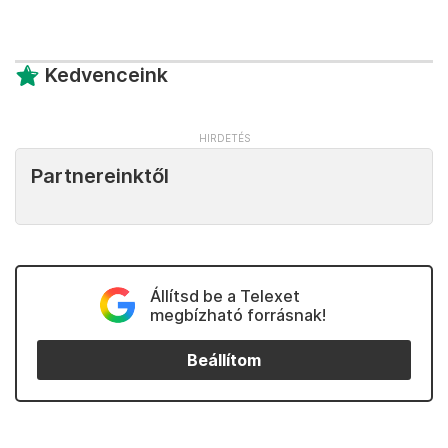
Kedvenceink
Partnereinktől
Állítsd be a Telexet
megbízható forrásnak!
Beállítom