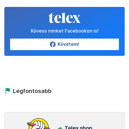
Kövess minket Facebookon is!
Követem!
Legfontosabb
Telex shop