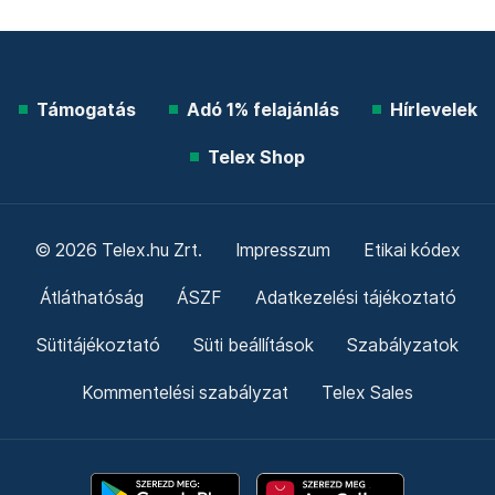
Támogatás
Adó 1% felajánlás
Hírlevelek
Telex Shop
© 2026 Telex.hu Zrt.
Impresszum
Etikai kódex
Átláthatóság
ÁSZF
Adatkezelési tájékoztató
Sütitájékoztató
Süti beállítások
Szabályzatok
Kommentelési szabályzat
Telex Sales