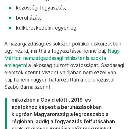
közösségi fogyasztás,
beruházás,
külkereskedelmi egyenleg.
A hazai gazdasági és sokszor politikai diskurzusban
úgy néz ki, mintha a fogyasztással lenne baj,
Nagy
Márton nemzetgazdasági miniszter is szokta
emlegetni
a lakosság túlzott óvatosságát. Gazdasági
elemzők szerint viszont valójában nem ezzel van
baj, hanem nagyon határozottan a beruházással.
Szabó Barna szerint
miközben a Covid előtti, 2019-es
adatokhoz képest a beruházásokban
kiugróan Magyarország a legrosszabb a
régióban, addig a fogyasztás felfutásában
csak az éllovas Románia előz meg minket.