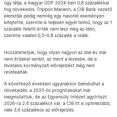
úgy látja, a magyar GDP 2024-ben 0,6 százalékkal
fog növekedni. Trippon Mariann, a CIB Bank vezető
elemzője pedig nemrég egy hasonló eseményen
kifejtette, szerinte is teljesen egyértelmű, hogy az 1
százalék feletti érték nem lesz meg az idén,
szerinte valahol 0,5–0,8 százalék a reális.
Hozzátehetjük, hogy olyan nagyon az idei év már
nem érdekel senkit, az ment a levesbe, de a
hivatalos kormányzati előrejelzést még nem
revideálták.
A következő években ugyanakkor beindulhat a
növekedés: a 2025-ös prognózisokat már
megmutattuk, de az Egyensúly Intézet agytröszt
2026-ra 2,6 százalékot vár, a CIB itt is optimistább,
nála 3,6 százalékos az előrejelzés.