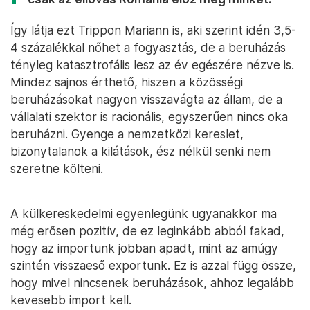
Így látja ezt Trippon Mariann is, aki szerint idén 3,5-
4 százalékkal nőhet a fogyasztás, de a beruházás
tényleg katasztrofális lesz az év egészére nézve is.
Mindez sajnos érthető, hiszen a közösségi
beruházásokat nagyon visszavágta az állam, de a
vállalati szektor is racionális, egyszerűen nincs oka
beruházni. Gyenge a nemzetközi kereslet,
bizonytalanok a kilátások, ész nélkül senki nem
szeretne költeni.
A külkereskedelmi egyenlegünk ugyanakkor ma
még erősen pozitív, de ez leginkább abból fakad,
hogy az importunk jobban apadt, mint az amúgy
szintén visszaeső exportunk. Ez is azzal függ össze,
hogy mivel nincsenek beruházások, ahhoz legalább
kevesebb import kell.