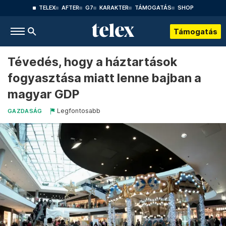
TELEX
AFTER
G7
KARAKTER
TÁMOGATÁS
SHOP
Támogatás
Tévedés, hogy a háztartások
fogyasztása miatt lenne bajban a
magyar GDP
Legfontosabb
GAZDASÁG