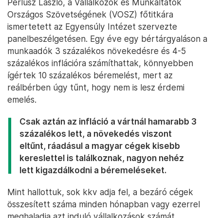
Perlusz László, a Vállalkozók és Munkáltatók
Országos Szövetségének (VOSZ) főtitkára
ismertetett az Egyensúly Intézet szervezte
panelbeszélgetésen. Egy éve egy bértárgyaláson a
munkaadók 3 százalékos növekedésre és 4-5
százalékos inflációra számíthattak, könnyebben
ígértek 10 százalékos béremelést, mert az
reálbérben úgy tűnt, hogy nem is lesz érdemi
emelés.
Csak aztán az infláció a vártnál hamarabb 3
százalékos lett, a növekedés viszont
eltűnt, ráadásul a magyar cégek kisebb
kereslettel is találkoznak, nagyon nehéz
lett kigazdálkodni a béremeléseket.
Mint hallottuk, sok kkv adja fel, a bezáró cégek
összesített száma minden hónapban vagy ezerrel
meghaladja azt induló vállalkozások számát.