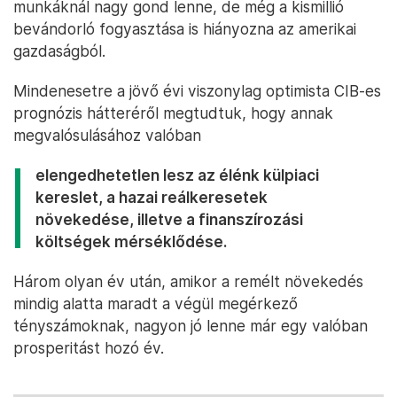
munkáknál nagy gond lenne, de még a kismillió
bevándorló fogyasztása is hiányozna az amerikai
gazdaságból.
Mindenesetre a jövő évi viszonylag optimista CIB-es
prognózis hátteréről megtudtuk, hogy annak
megvalósulásához valóban
elengedhetetlen lesz az élénk külpiaci
kereslet, a hazai reálkeresetek
növekedése, illetve a finanszírozási
költségek mérséklődése.
Három olyan év után, amikor a remélt növekedés
mindig alatta maradt a végül megérkező
tényszámoknak, nagyon jó lenne már egy valóban
prosperitást hozó év.