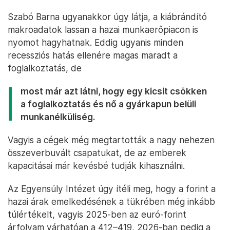
Szabó Barna ugyanakkor úgy látja, a kiábrándító
makroadatok lassan a hazai munkaerőpiacon is
nyomot hagyhatnak. Eddig ugyanis minden
recessziós hatás ellenére magas maradt a
foglalkoztatás, de
most már azt látni, hogy egy kicsit csökken
a foglalkoztatás és nő a gyárkapun belüli
munkanélküliség.
Vagyis a cégek még megtartották a nagy nehezen
összeverbuvált csapatukat, de az emberek
kapacitásai már kevésbé tudják kihasználni.
Az Egyensúly Intézet úgy ítéli meg, hogy a forint a
hazai árak emelkedésének a tükrében még inkább
túlértékelt, vagyis 2025-ben az euró-forint
árfolyam várhatóan a 412–419, 2026-ban pedig a