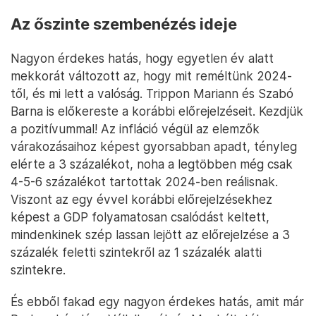
Az őszinte szembenézés ideje
Nagyon érdekes hatás, hogy egyetlen év alatt
mekkorát változott az, hogy mit reméltünk 2024-
től, és mi lett a valóság. Trippon Mariann és Szabó
Barna is előkereste a korábbi előrejelzéseit. Kezdjük
a pozitívummal! Az infláció végül az elemzők
várakozásaihoz képest gyorsabban apadt, tényleg
elérte a 3 százalékot, noha a legtöbben még csak
4-5-6 százalékot tartottak 2024-ben reálisnak.
Viszont az egy évvel korábbi előrejelzésekhez
képest a GDP folyamatosan csalódást keltett,
mindenkinek szép lassan lejött az előrejelzése a 3
százalék feletti szintekről az 1 százalék alatti
szintekre.
És ebből fakad egy nagyon érdekes hatás, amit már