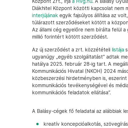
Központ Zrt., írja
a Hvg.hu
. A Balásy Gyul
Diákhitel Központ közötti kapcsolat nem m
interjújának
egyik fajsúlyos állítása az vol
túlárazott szerződéseket kötött a közpo
Az állami cég egyelőre nem bírálta felül a
millió forintért kötött szerződést.
Az új szerződést a zrt. közzétételi
listája
s
ugyanúgy „egyéb szolgáltatást” adtak meg
hatálya 2025. február 28-ig tart. A megá
Kommunikációs Hivatal (NKOH) 2024 máso
közbeszerzési hirdetményben is, eszerint 
kommunikációs tevékenységével és médi
kommunikációs feladatok ellátása”.
A Balásy-cégek fő feladatai az alábbiak le
kreatív koncepcióalkotás, szövegírás