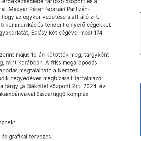
a érdekeltségeibe tartozó csoport és a
ai, Magyar Péter februári Partizán-
t, hogy az egykor vezetése alatt álló zrt.
nti kommunikációs tendert elnyerő cégekkel.
 gyakorlatát, Balásy két cégével most 174
zerint május 16-án kötötték meg, tárgyként
, mint korábban. A friss megállapodás
llapodás megtalálható a Nemzeti
dik negyedéves megbízásait tartalmazó
a tárgy „a Diákhitel Központ Zrt. 2024. évi
akampányaival összefüggő komplex
sznek:
 és grafikai tervezés