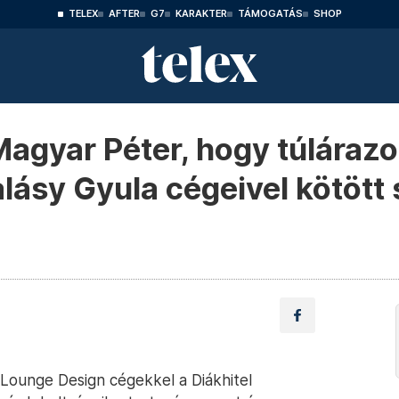
TELEX
AFTER
G7
KARAKTER
TÁMOGATÁS
SHOP
Magyar Péter, hogy túlárazo
lásy Gyula cégeivel kötött
Lounge Design cégekkel a Diákhitel