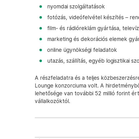
nyomdai szolgáltatások
fotózás, videófelvétel készítés – 
film- és rádióreklám gyártása, televí
marketing és dekorációs elemek gyá
online ügynökségi feladatok
utazás, szállítás, egyéb logisztikai sz
A részfeladatra és a teljes közbeszerzésr
Lounge konzorciuma volt. A hirdetményből
lehetősége van további 52 millió forint é
vállalkozóktól.