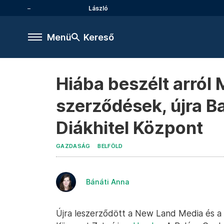
László
Menü
Kereső
Hiába beszélt arról 
szerződések, újra Ba
Diákhitel Központ
GAZDASÁG
BELFÖLD
Bánáti Anna
Újra leszerződött a New Land Media és a 