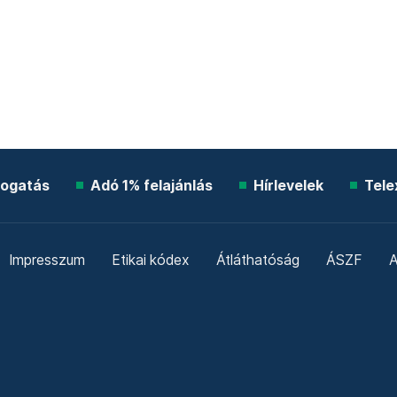
ogatás
Adó 1% felajánlás
Hírlevelek
Tele
Impresszum
Etikai kódex
Átláthatóság
ÁSZF
A
Süti beállítások
Szabályzatok
Kommentelési szabály