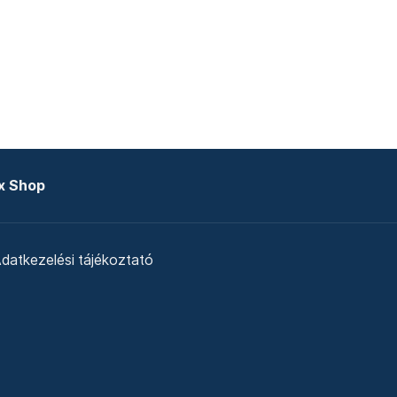
x Shop
datkezelési tájékoztató
zat
Telex Sales