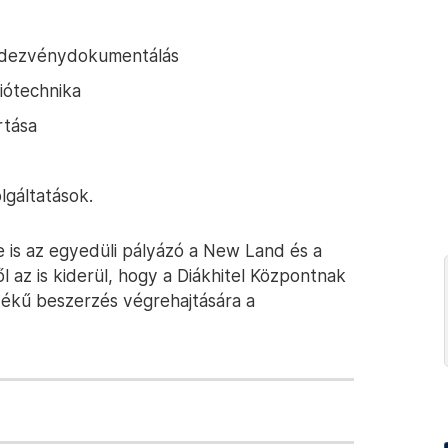
rendezvénydokumentálás
ziótechnika
rtása
olgáltatások.
e is az egyedüli pályázó a New Land és a
 az is kiderül, hogy a Diákhitel Központnak
rtékű beszerzés végrehajtására a