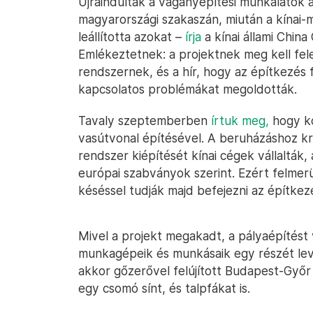
Újraindultak a vágányépítési munkálatok
magyarországi szakaszán, miután a kínai
leállította azokat –
írja
a kínai állami China
Emlékeztetnek: a projektnek meg kell fele
rendszernek, és a hír, hogy az építkezés f
kapcsolatos problémákat megoldották.
Tavaly szeptemberben
írtuk meg,
hogy k
vasútvonal építésével. A beruházáshoz kri
rendszer kiépítését kínai cégek vállaltá
európai szabványok szerint. Ezért felmerü
késéssel tudják majd befejezni az építkez
Mivel a projekt megakadt, a pályaépítést
munkagépeik és munkásaik egy részét lev
akkor gőzerővel felújított Budapest-Győr
egy csomó sínt, és talpfákat is.