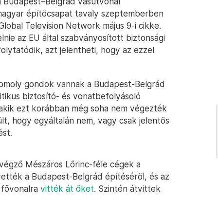
 a Budapest–Belgrád vasútvonal
-magyar építőcsapat tavaly szeptemberben
 Global Television Network május 9-i cikke.
lnie az EU által szabványosított biztonsági
olytatódik, azt jelentheti, hogy az ezzel
omoly gondok vannak a Budapest-Belgrád
tikus biztosító- és vonatbefolyásoló
k, akik ezt korábban még soha nem végezték
lt, hogy egyáltalán nem, vagy csak jelentős
ést.
 végző Mészáros Lőrinc-féle cégek a
ették a Budapest-Belgrád építéséről, és az
 fővonalra
vitték át őket
. Szintén átvittek