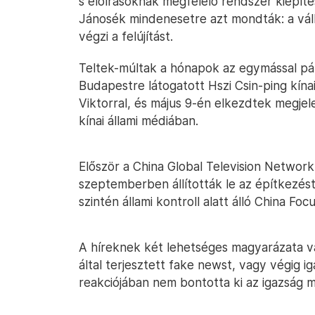
s előírásoknak megfelelő rendszer kiépít
Jánosék mindenesetre azt mondták: a váll
végzi a felújítást.
Teltek-múltak a hónapok az egymással pá
Budapestre látogatott Hszi Csin-ping kína
Viktorral, és május 9-én elkezdtek megjel
kínai állami médiában.
Először a China Global Television Network 
szeptemberben állították le az építkezést
szintén állami kontroll alatt álló China Fo
A híreknek két lehetséges magyarázata van
által terjesztett fake newst, vagy végig ig
reakciójában nem bontotta ki az igazság m