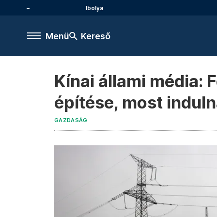
Ibolya
Menü
Kereső
Kínai állami média: 
építése, most indul
GAZDASÁG