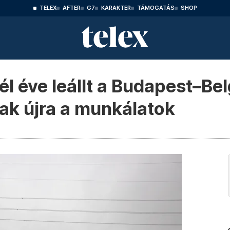
TELEX
AFTER
G7
KARAKTER
TÁMOGATÁS
SHOP
Fél éve leállt a Budapest–Be
nak újra a munkálatok