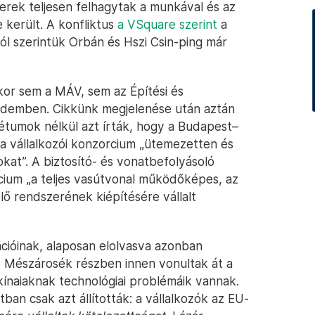
berek teljesen felhagytak a munkával és az
e került. A konfliktus
a VSquare szerint
a
ól szerintük Orbán és Hszi Csin-ping már
kor sem a MÁV, sem az Építési és
érdemben. Cikkünk megjelenése után aztán
étumok nélkül azt írták, hogy a Budapest–
a vállalkozói konzorcium „ütemezetten és
kat”. A biztosító- és vonatbefolyásoló
orcium „a teljes vasútvonal működőképes, az
lő rendszerének kiépítésére vállalt
ációinak, alaposan elolvasva azonban
y Mészárosék részben innen vonultak át a
kínaiaknak technológiai problémáik vannak.
ban csak azt állították: a vállalkozók az EU-