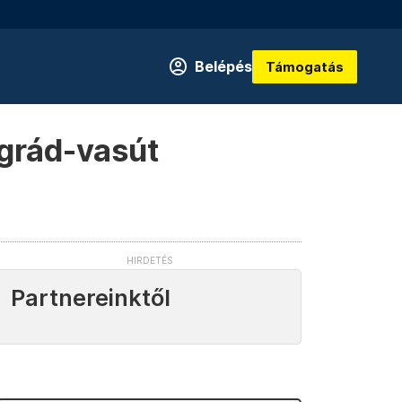
Belépés
Támogatás
lgrád-vasút
Partnereinktől