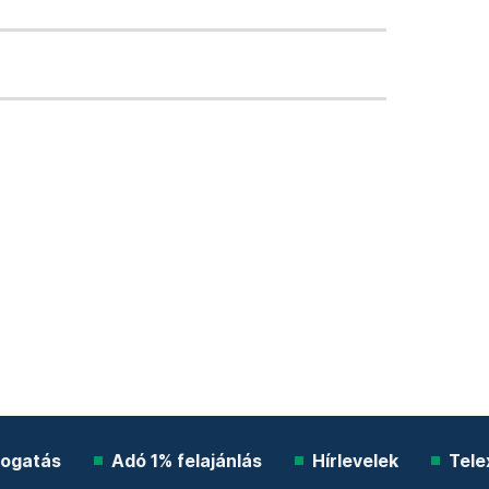
ogatás
Adó 1% felajánlás
Hírlevelek
Tele