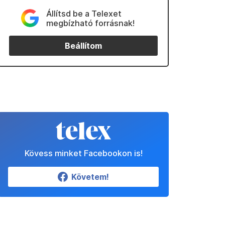
Állítsd be a Telexet
megbízható forrásnak!
Beállítom
Kövess minket Facebookon is!
Követem!