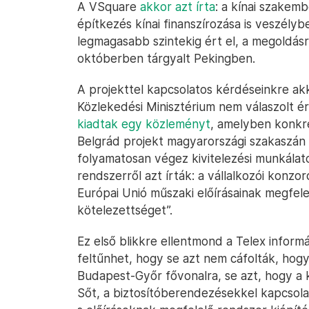
A VSquare
akkor azt írta
: a kínai szakem
építkezés kínai finanszírozása is veszélyb
legmagasabb szintekig ért el, a megoldásr
októberben tárgyalt Pekingben.
A projekttel kapcsolatos kérdéseinkre ak
Közlekedési Minisztérium nem válaszolt 
kiadtak egy közleményt
, amelyben konkr
Belgrád projekt magyarországi szakaszán 
folyamatosan végez kivitelezési munkálato
rendszerről azt írták: a vállalkozói konz
Európai Unió műszaki előírásainak megfele
kötelezettséget”.
Ez első blikkre ellentmond a Telex inform
feltűnhet, hogy se azt nem cáfolták, hog
Budapest-Győr fővonalra, se azt, hogy a 
Sőt, a biztosítóberendezésekkel kapcsolat