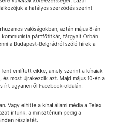
ésére
vállaltak kötelezettséget
. Lázár
alkozójuk a hatályos szerződés szerint
rhuzamos valóságokban, aztán május 8-án
i kommunista pártfőtitkár, tárgyalt Orbán
enni a Budapest-Belgrádról szóló hírek a
fent említett cikke, amely szerint a kínaiak
, és most újrakezdik azt. Majd május 10-én a
cus írt ugyanerről Facebook-oldalán:
. Vagy elhitte a kínai állami média a Telex
azat írtunk, a minisztérium pedig a
inden részletét.