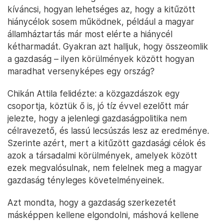
kíváncsi, hogyan lehetséges az, hogy a kitűzött
hiánycélok sosem működnek, például a magyar
államháztartás már most elérte a hiánycél
kétharmadát. Gyakran azt halljuk, hogy összeomlik
a gazdaság – ilyen körülmények között hogyan
maradhat versenyképes egy ország?
Chikán Attila felidézte: a közgazdászok egy
csoportja, köztük ő is, jó tíz évvel ezelőtt már
jelezte, hogy a jelenlegi gazdaságpolitika nem
célravezető, és lassú lecsúszás lesz az eredménye.
Szerinte azért, mert a kitűzött gazdasági célok és
azok a társadalmi körülmények, amelyek között
ezek megvalósulnak, nem felelnek meg a magyar
gazdaság tényleges követelményeinek.
Azt mondta, hogy a gazdaság szerkezetét
másképpen kellene elgondolni, máshová kellene