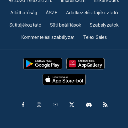
© 2026 Telex.hu Zrt.
Impresszum
Etikai kódex
Átláthatóság
ÁSZF
Adatkezelési tájékoztató
Sütitájékoztató
Süti beállítások
Szabályzatok
Kommentelési szabályzat
Telex Sales