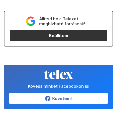
Állítsd be a Telexet
megbízható forrásnak!
Beállítom
Kövess minket Facebookon is!
Követem!