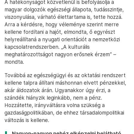
A hatékonyságot közvetlenül is befolyásolja a
magyar dolgozók egészségi állapota, tudásszintje,
viszonyulása, várható élettartama is, tette hozzá.
Arra a kérdésre, hogy véleménye szerint merre
kellene fordítani a hajót, elmondta, ő egyrészt
helyreállítaná a nyugati orientációt a nemzetközi
kapcsolatrendszerben. „A kulturális
meghatározottságot nagyon erősnek érzem” –
mondta.
Továbbá az egészségügyi és az oktatási rendszert
kellene talpra állítani máshonnan elvett pénzekkel,
akár áldozatok árán. Ugyanakkor úgy érzi, a
szándék hiányzik leginkább, nem a pénz.
Hozzátette, irányváltásra volna szükség a
gazdaságpolitikában, de ehhez társadalompolitikai
változás is kellene.
Nagyon-nagyon nehéz elképzelni belátható