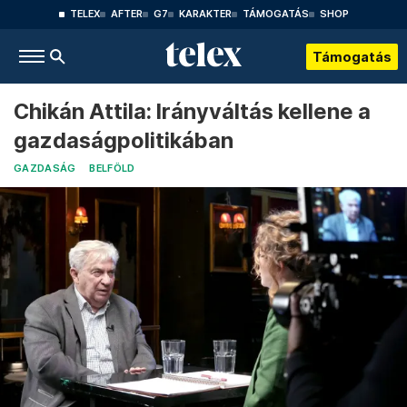
TELEX
AFTER
G7
KARAKTER
TÁMOGATÁS
SHOP
Támogatás
Chikán Attila: Irányváltás kellene a
gazdaságpolitikában
GAZDASÁG
BELFÖLD