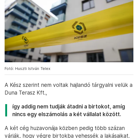
Fotó: Huszti István Telex
A Kész szerint nem voltak hajlandó tárgyalni velük a
Duna Terasz Kft.,
így addig nem tudják átadni a birtokot, amíg
nincs egy elszámolás a két vállalat között.
A két cég huzavonája közben pedig több százan
várják, hogy végre birtokba vehessék a lakásaikat.