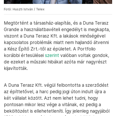
Fotó: Huszti István / Telex
Megtörtént a társasház-alapítás, és a Duna Terasz
Grande a használatbavételi engedélyt is megkapta,
viszont a Duna Terasz Kft. a lakások minőségével
kapcsolatos problémák miatt nem hajlandó átvenni
a Kész Építő Zrt.-től az épületet. A Portfolio
korábbi értesülései
szerint
valóban voltak gondok,
de ezeket a műszaki hibákat azóta már nagyrészt
kijavították.
A Duna Terasz Kft. végül felbontotta a szerződést
az építtetővel, a harc pedig jogi úton indult újra a
két vállalat között. Azt nem lehet tudni, hogy
pontosan mikor lesz vége a vitának, ez pedig a
beköltözést is ellehetetleníti. Így jelenleg nagyjából