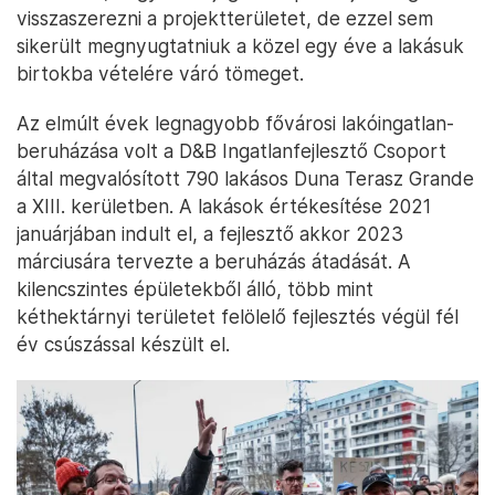
visszaszerezni a projektterületet, de ezzel sem
sikerült megnyugtatniuk a közel egy éve a lakásuk
birtokba vételére váró tömeget.
Az elmúlt évek legnagyobb fővárosi lakóingatlan-
beruházása volt a D&B Ingatlanfejlesztő Csoport
által megvalósított 790 lakásos Duna Terasz Grande
a XIII. kerületben. A lakások értékesítése 2021
januárjában indult el, a fejlesztő akkor 2023
márciusára tervezte a beruházás átadását. A
kilencszintes épületekből álló, több mint
kéthektárnyi területet felölelő fejlesztés végül fél
év csúszással készült el.