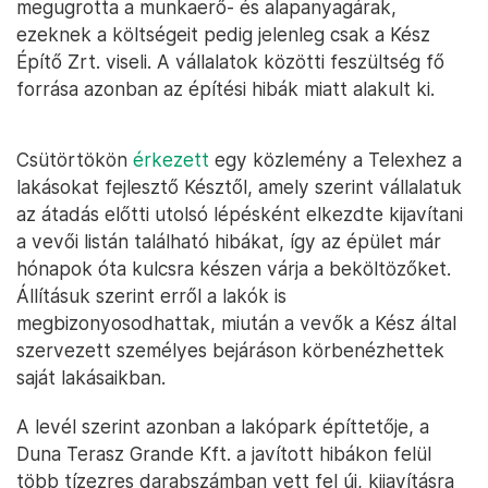
megugrotta a munkaerő- és alapanyagárak,
ezeknek a költségeit pedig jelenleg csak a Kész
Építő Zrt. viseli. A vállalatok közötti feszültség fő
forrása azonban az építési hibák miatt alakult ki.
Csütörtökön
érkezett
egy közlemény a Telexhez a
lakásokat fejlesztő Késztől, amely szerint vállalatuk
az átadás előtti utolsó lépésként elkezdte kijavítani
a vevői listán található hibákat, így az épület már
hónapok óta kulcsra készen várja a beköltözőket.
Állításuk szerint erről a lakók is
megbizonyosodhattak, miután a vevők a Kész által
szervezett személyes bejáráson körbenézhettek
saját lakásaikban.
A levél szerint azonban a lakópark építtetője, a
Duna Terasz Grande Kft. a javított hibákon felül
több tízezres darabszámban vett fel új, kijavításra