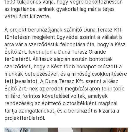
1500 tulajdonos várja, hogy végre beköltözhessen
az ingatlanba, aminek gyakorlatilag már a teljes
vételi árát kifizette.
A projekt beruházójának számító Duna Terasz Kft.
tüntetésen megjelent ügyvédei szerint a vállalat is
arra vár a szerződésük felbontása óta, hogy a Kész
Építő Zrt. levonuljon a Duna Terasz Grande
területéről. Állításuk alapján azután bontottak
szerződést, hogy a Kész több hónapot csúszott a
munkák befejezésével, és a minőség csökkentésére
tett javaslatot. A Duna Terasz Kft. szerint a Kész
Építő Zrt.-nek az eredeti megbízási áron felül több
milliárd forintos követelései voltak, amelyek
rendezéséig az építtető biztosítékként magánál
tartja az ingatlanokat, és a beruházót is kizárta a
projektterületről.