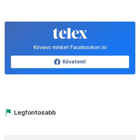
Kövess minket Facebookon is!
Követem!
Legfontosabb