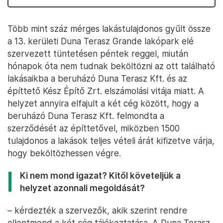
Több mint száz mérges lakástulajdonos gyűlt össze
a 13. kerületi Duna Terasz Grande lakópark elé
szervezett tüntetésen péntek reggel, miután
hónapok óta nem tudnak beköltözni az ott található
lakásaikba a beruházó Duna Terasz Kft. és az
építtető Kész Építő Zrt. elszámolási vitája miatt. A
helyzet annyira elfajult a két cég között, hogy a
beruházó Duna Terasz Kft. felmondta a
szerződését az építtetővel, miközben 1500
tulajdonos a lakások teljes vételi árát kifizetve várja,
hogy beköltözhessen végre.
Ki nem mond igazat? Kitől követeljük a
helyzet azonnali megoldását?
– kérdezték a szervezők, akik szerint rendre
ellentmond a két cég tájékoztatása. A Duna Terasz