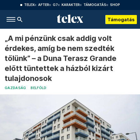
TELEX
AFTER
G7
KARAKTER
TÁMOGATÁS
SHOP
Támogatás
„A mi pénzünk csak addig volt
érdekes, amíg be nem szedték
tőlünk” – a Duna Terasz Grande
előtt tüntettek a házból kizárt
tulajdonosok
GAZDASÁG
BELFÖLD