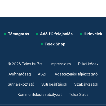
Támogatás
Adó 1% felajánlás
Hírlevelek
Telex Shop
© 2026 Telex.hu Zrt.
Impresszum
Etikai kódex
Átláthatóság
ÁSZF
Adatkezelési tájékoztató
Sütitájékoztató
Süti beállítások
Szabályzatok
Kommentelési szabályzat
Telex Sales