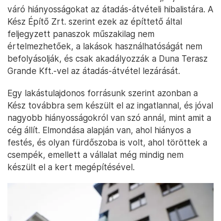
váró hiányosságokat az átadás-átvételi hibalistára. A
Kész Építő Zrt. szerint ezek az építtető által
feljegyzett panaszok műszakilag nem
értelmezhetőek, a lakások használhatóságát nem
befolyásolják, és csak akadályozzák a Duna Terasz
Grande Kft.-vel az átadás-átvétel lezárását.
Egy lakástulajdonos forrásunk szerint azonban a
Kész továbbra sem készült el az ingatlannal, és jóval
nagyobb hiányosságokról van szó annál, mint amit a
cég állít. Elmondása alapján van, ahol hiányos a
festés, és olyan fürdőszoba is volt, ahol töröttek a
csempék, emellett a vállalat még mindig nem
készült el a kert megépítésével.