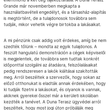
Grande már novemberben megkapta a
használatbavételi engedélyt, és a társasház-alapítás
is megtörtént, de a tulajdonosok továbbra sem
tudják, mikor vehetik végre birtokba a lakásaikat.
A mi pénzünk csak addig volt érdekes, amíg be nem
szedték tőlünk – mondta az egyik tulajdonos. A
feszült hangulatú demonstráción a cégek képviselői
is megjelentek, de továbbra sem tudtak konkrét
időponttal szolgálni az átadásra, felszólalásaikat
pedig rendszeresen a lakók kiáltásai szakították
meg. Arról beszéltek a szervezők, hogy sokan az
előző otthonukat is eladták annak érdekében, hogy
ki tudják fizetni a lakásokat, és olyanok is vannak,
akiknek gyerekei ősszel már a kerületi iskolában
kezdték a tanévet. A Duna Terasz ügyvédei arról
beszéltek, hogy most jogi úton próbálják meg