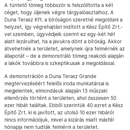
A tüntető tömeg többször is felszólította a két
céget, hogy üljenek végre tárgyalóasztalhoz. A
Duna Terasz Kft. a bíróságon szeretné megoldani a
helyzet, így végrehajtást indított a Kész Építő Zrt.-
vel szemben, ügyvédjeik szerint ez egy-két hét
alatt lezárulhat, ha a javukra dönt a bíróság. Akkor
átvehetnék a területet, amelynek újra felmérnék az
állapotát – de a demonstráló tömeg reakciói alapján
a lakók továbbra is szkeptikusak a megoldással.
A demonstráción a Duna Terasz Grande
megtervezéséért felelős iroda munkatársai is
megjelentek, elmondásuk alapján 13 műszaki
ellenőrzés történt a területen, ahol összesen 50
ezer hibát találtak. Ebből szerintük 40 ezret a Kész
Építő Zrt. ki is javított, az utolsó 10 ezer hibáról
nincs információjuk, mivel a kizárás miatt másfél
hónapja nem tudták felmérni a területet.