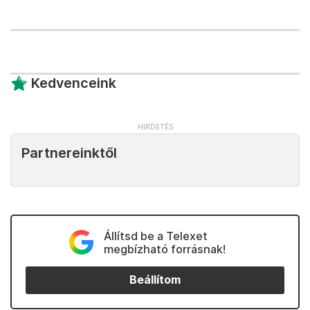
Kedvenceink
Partnereinktől
Állítsd be a Telexet
megbízható forrásnak!
Beállítom