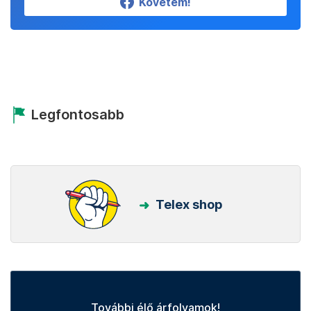
Követem!
Legfontosabb
Telex shop
További élő árfolyamok!