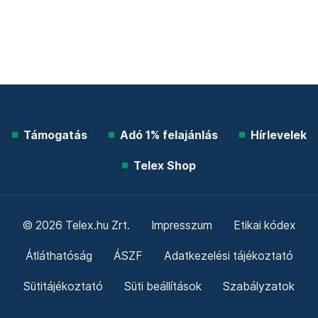
Támogatás
Adó 1% felajánlás
Hírlevelek
Telex Shop
© 2026 Telex.hu Zrt.
Impresszum
Etikai kódex
Átláthatóság
ÁSZF
Adatkezelési tájékoztató
Sütitájékoztató
Süti beállítások
Szabályzatok
Kommentelési szabályzat
Telex Sales