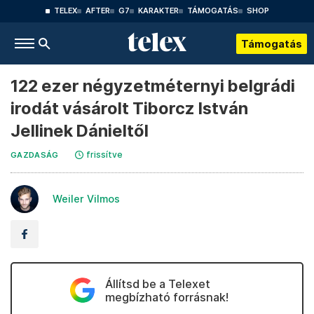
TELEX
AFTER
G7
KARAKTER
TÁMOGATÁS
SHOP
Támogatás
122 ezer négyzetméternyi belgrádi
irodát vásárolt Tiborcz István
Jellinek Dánieltől
frissítve
GAZDASÁG
Weiler Vilmos
Állítsd be a Telexet
megbízható forrásnak!