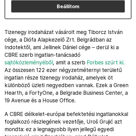
Beállítom
Tizenegy irodaházat vásárolt meg Tiborcz István
cége, a Diófa Alapkezelő Zrt. Belgrádban az
Indotektől, ami Jellinek Dániel cége – derül ki a
CBRE szerb ingatlan-tanácsadó
sajtóközleményéből
, amit a szerb
Forbes szúrt ki.
Az összesen 122 ezer négyzetméternyi területű
ingatlan része tizenegy irodaház, amelyek öt
különböző üzleti negyedben vannak. Ezek a Green
Hearth, a FortyOne, a Belgrade Business Center, a
19 Avenue és a House Office.
A CBRE délkelet-európai befektetési ingatlanokkal
foglalkozó részlegének vezetője, Uroš Grujić azt
mondta: ez a legnagyobb ilyen jellegű egyedi