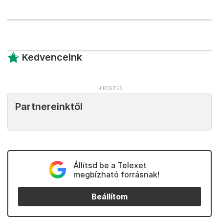
Kedvenceink
Partnereinktől
Állítsd be a Telexet
megbízható forrásnak!
Beállítom