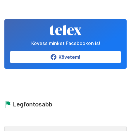
Kövess minket Facebookon is!
Követem!
Legfontosabb