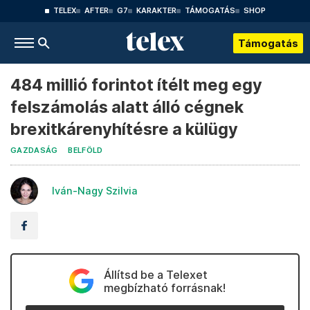
TELEX
AFTER
G7
KARAKTER
TÁMOGATÁS
SHOP
Támogatás
484 millió forintot ítélt meg egy
felszámolás alatt álló cégnek
brexitkárenyhítésre a külügy
GAZDASÁG
BELFÖLD
Iván-Nagy Szilvia
Állítsd be a Telexet
megbízható forrásnak!