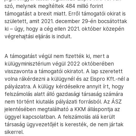
szó, melynek megítéltek 484 millió forint
támogatást a brexit miatt. Erről támogatói okirat is
született, amit 2021. december 29-én bocsátottak
ki – úgy, hogy a cég ellen 2021. október közepén
végrehajtási eljárás is indult.
A támogatást végül nem fizették ki, mert a
külügyminisztérium végül 2022 októberében
visszavonta a támogatói okiratot. A lap szeretett
volna rákérdezni a külügynél és az Eispro Kft.-nél a
pályázatra. A külügy kérdéseikre annyit írt, hogy
felszámolás alatt álló gazdasági társaság számára
nem történt kiutalás pályázati forrásból. Az ÁSZ
jelentésében megtalálható a KKM álláspontja az
üggyel kapcsolatban. A felszámolás alá került
társaság ügyvezetőjét is keresték, de nem jártak
sikerrel.