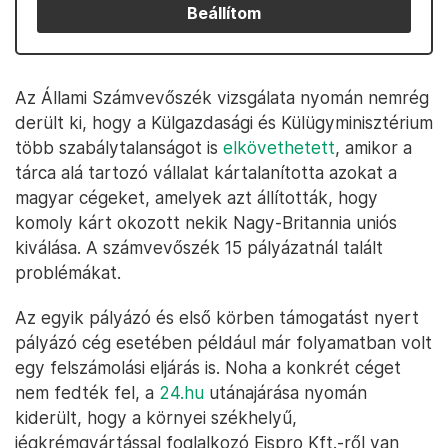
Beállítom
Az Állami Számvevőszék vizsgálata nyomán nemrég
derült ki, hogy a Külgazdasági és Külügyminisztérium
több szabálytalanságot is
elkövethetett
, amikor a
tárca alá tartozó vállalat kártalanította azokat a
magyar cégeket, amelyek azt állították, hogy
komoly kárt okozott nekik Nagy-Britannia uniós
kiválása. A számvevőszék 15 pályázatnál talált
problémákat.
Az egyik pályázó és első körben támogatást nyert
pályázó cég esetében például már folyamatban volt
egy felszámolási eljárás is. Noha a konkrét céget
nem fedték fel, a
24.hu
utánajárása nyomán
kiderült, hogy a környei székhelyű,
jégkrémgyártással foglalkozó Eispro Kft.-ről van