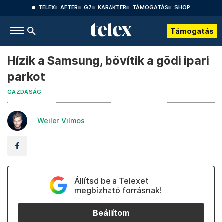
TELEX
AFTER
G7
KARAKTER
TÁMOGATÁS
SHOP
Támogatás
Hízik a Samsung, bővítik a gödi ipari
parkot
GAZDASÁG
Weiler Vilmos
Állítsd be a Telexet
megbízható forrásnak!
Beállítom