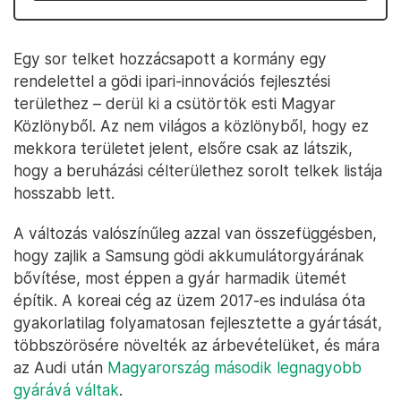
Egy sor telket hozzácsapott a kormány egy
rendelettel a gödi ipari-innovációs fejlesztési
területhez – derül ki a csütörtök esti Magyar
Közlönyből. Az nem világos a közlönyből, hogy ez
mekkora területet jelent, elsőre csak az látszik,
hogy a beruházási célterülethez sorolt telkek listája
hosszabb lett.
A változás valószínűleg azzal van összefüggésben,
hogy zajlik a Samsung gödi akkumulátorgyárának
bővítése, most éppen a gyár harmadik ütemét
építik. A koreai cég az üzem 2017-es indulása óta
gyakorlatilag folyamatosan fejlesztette a gyártását,
többszörösére növelték az árbevételüket, és mára
az Audi után
Magyarország második legnagyobb
gyárává váltak
.