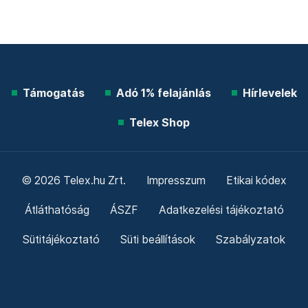
Támogatás
Adó 1% felajánlás
Hírlevelek
Telex Shop
© 2026 Telex.hu Zrt.
Impresszum
Etikai kódex
Átláthatóság
ÁSZF
Adatkezelési tájékoztató
Sütitájékoztató
Süti beállítások
Szabályzatok
Kommentelési szabályzat
Telex Sales