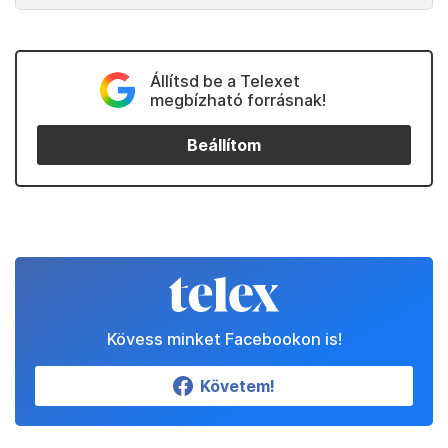
Állítsd be a Telexet
megbízható forrásnak!
Beállítom
Kövess minket Facebookon is!
Követem!