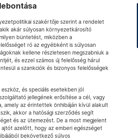
lebontása
etpolitikai szakértője szerint a rendelet
, akik akár súlyosan környezetkárosító
ilyen büntetést, miközben a
lelősséget ró az egyébként is súlyosan
ságoknak kellene részletesen megszabniuk a
tjét, és ezzel számos új felelősség hárul
ntesül a szankciók és bizonyos felelősségek
eszköz, és speciális esetekben jól
zolgáltató jellegének erősítése a cél, vagy
amely az érintettek önhibáján kívül alakult
szik, akkor a hatósági szerződés segít
sséget és az ütemezést. De a most megjelent
z ajtót azelőtt, hogy az emberi egészséget
hibájából bekövetkező súlyos