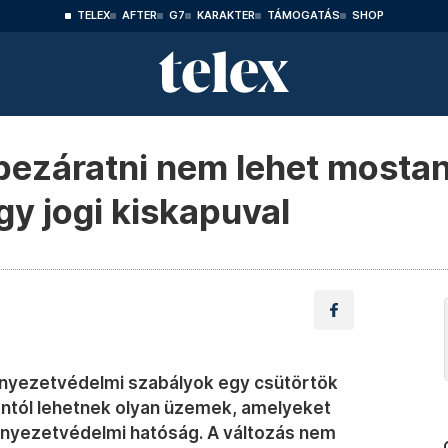
TELEX
AFTER
G7
KARAKTER
TÁMOGATÁS
SHOP
bezáratni nem lehet mosta
gy jogi kiskapuval
nyezetvédelmi szabályok egy csütörtök
antól lehetnek olyan üzemek, amelyeket
rnyezetvédelmi hatóság. A változás nem