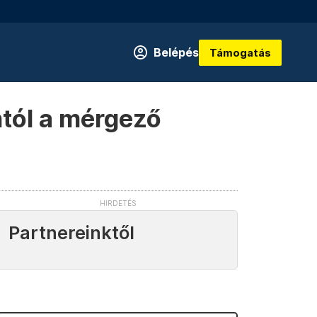
Belépés
Támogatás
ntól a mérgező
Partnereinktől