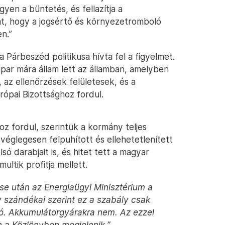
yen a büntetés, és fellazítja a
ját, hogy a jogsértő és környezetromboló
n.”
Párbeszéd politikusa hívta fel a figyelmet.
ar mára állam lett az államban, amelyben
z ellenőrzések felületesek, és a
rópai Bizottsághoz fordul.
 fordul, szerintük a kormány teljes
églegesen felpuhított és ellehetetlenített
 darabjait is, és hitet tett a magyar
ltik profitja mellett.
e után az Energiaügyi Minisztérium a
 szándékai szerint ez a szabály csak
. Akkumulátorgyárakra nem. Az ezzel
n a Közlönyben megjelenik.”