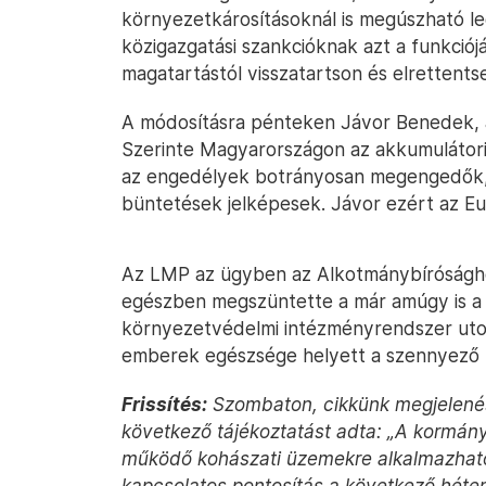
környezetkárosításoknál is megúszható leg
közigazgatási szankcióknak azt a funkció
magatartástól visszatartson és elrettentse
A módosításra pénteken Jávor Benedek, a 
Szerinte Magyarországon az akkumulátorip
az engedélyek botrányosan megengedők, a
büntetések jelképesek. Jávor ezért az Eu
Az LMP az ügyben az Alkotmánybírósághoz
egészben megszüntette a már amúgy is a v
környezetvédelmi intézményrendszer utolsó
emberek egészsége helyett a szennyező mu
Frissítés:
Szombaton, cikkünk megjelenés
következő tájékoztatást adta: „A kormány
működő kohászati üzemekre alkalmazható
kapcsolatos pontosítás a következő héte