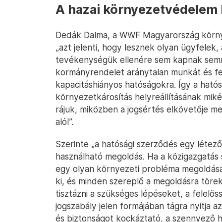
A hazai környezetvédelem 
Dedák Dalma, a WWF Magyarország környez
„azt jelenti, hogy lesznek olyan ügyfelek
tevékenységük ellenére sem kapnak semm
kormányrendelet aránytalan munkát és fe
kapacitáshiányos hatóságokra. Így a ható
környezetkárosítás helyreállításának mikén
rájuk, miközben a jogsértés elkövetője me
alól”.
Szerinte „a hatósági szerződés egy létező 
használható megoldás. Ha a közigazgatás s
egy olyan környezeti probléma megoldása, 
ki, és minden szereplő a megoldásra törek
tisztázni a szükséges lépéseket, a felelő
jogszabály jelen formájában tágra nyitja a
és biztonságot kockáztató, a szennyező 