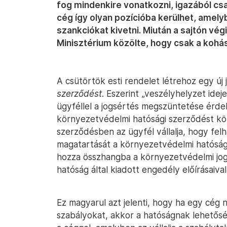
fog mindenkire vonatkozni, igazából csa
cég így olyan pozícióba kerülhet, amely
szankciókat kivetni. Miután a sajtón vég
Minisztérium közölte, hogy csak a kohá
A csütörtök esti rendelet létrehoz egy új 
szerződést
. Eszerint „veszélyhelyzet ide
ügyféllel a jogsértés megszüntetése érde
környezetvédelmi hatósági szerződést kö
szerződésben az ügyfél vállalja, hogy fel
magatartását a környezetvédelmi hatósá
hozza összhangba a környezetvédelmi jog
hatóság által kiadott engedély előírásaival
Ez magyarul azt jelenti, hogy ha egy cég
szabályokat, akkor a hatóságnak lehetősé