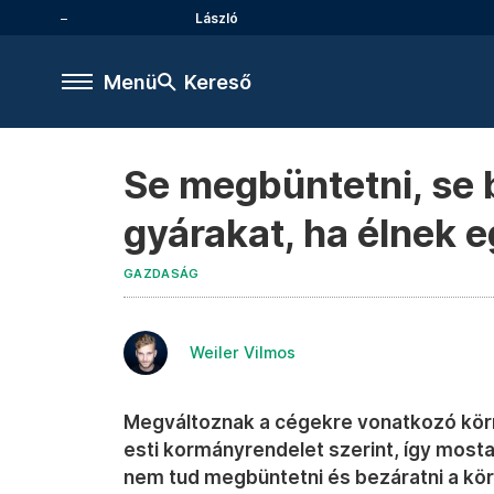
László
Menü
Kereső
Se megbüntetni, se 
gyárakat, ha élnek e
GAZDASÁG
Weiler Vilmos
Megváltoznak a cégekre vonatkozó kör
esti kormányrendelet szerint, így most
nem tud megbüntetni és bezáratni a kö