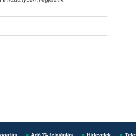
ogatás
Adó 1% felajánlás
Hírlevelek
Tele