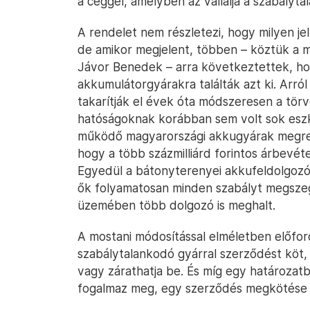
a céggel, amelyben az vállalja a szabályta
A rendelet nem részletezi, hogy milyen je
de amikor megjelent, többen – köztük a m
Jávor Benedek – arra következtettek, h
akkumulátorgyárakra találták azt ki. Arró
takarítják el évek óta módszeresen a tö
hatóságoknak korábban sem volt sok esz
működő magyarországi akkugyárak megren
hogy a több százmilliárd forintos árbevéte
Egyedül a bátonyterenyei akkufeldolgoz
ők folyamatosan minden szabályt megszegt
üzemében több dolgozó is meghalt.
A mostani módosítással elméletben előfor
szabálytalankodó gyárral szerződést köt,
vagy zárathatja be. És míg egy határozatb
fogalmaz meg, egy szerződés megkötése u