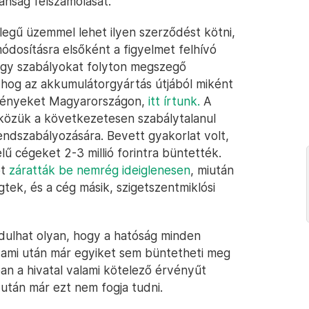
lanság felszámolását.
llegű üzemmel lehet ilyen szerződést kötni,
ódosításra elsőként a figyelmet felhívó
ogy szabályokat folyton megszegő
l hog az akkumulátorgyártás útjából miként
rvényeket Magyarországon,
itt írtunk.
A
közük a következetesen szabálytalanul
dszabályozására. Bevett gyakorlat volt,
lű cégeket 2-3 millió forintra büntették.
ót
záratták be nemrég ideiglenesen
, miután
ek, és a cég másik, szigetszentmiklósi
dulhat olyan, hogy a hatóság minden
 ami után már egyiket sem büntetheti meg
an a hivatal valami kötelező érvényűt
tán már ezt nem fogja tudni.