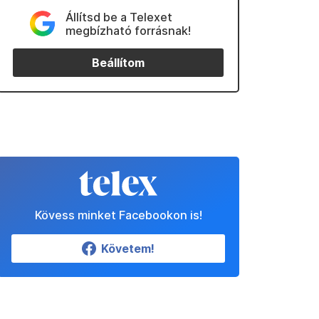
Állítsd be a Telexet
megbízható forrásnak!
Beállítom
Kövess minket Facebookon is!
Követem!