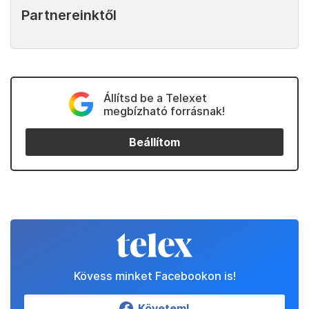
Partnereinktől
Állítsd be a Telexet
megbízható forrásnak!
Beállítom
Kövess minket Facebookon is!
Követem!