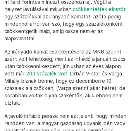
milliárd forintos mínuszt összehoznia). Végül a
helyzet javulásával májusban
csökkentették először
egy százalékkal az irányadó kamatot, azóta pedig
mindenhol arról van szó, hogy egy százalékonként
csökkentgetik majd, amíg össze nem ér az
alapkamattal.
Az irányadó kamat csökkentésére az MNB szerint
azért volt lehetőség, mert az infláció a januári csúcs
után csökkenni kezdett, júniusban az éves alapon
vett már
20,1 százalék volt
. Orbán Viktor és Varga
Mihály bíznak benne, hogy ez decemberre 10
százalék alá csökken, (Varga szerint akár hétre), de
korábban voltak olyan szakértők, akik ebben nem
bíztak.
A javuló infláció persze nem azt jelenti, hogy minden
rendben van, a magyar gazdaság ugyanis idén vagy
egyáltalán nem fog nőni, vagy csak minimálisan.