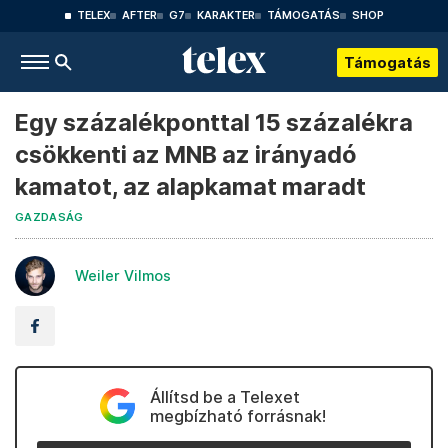
TELEX
AFTER
G7
KARAKTER
TÁMOGATÁS
SHOP
Támogatás
Egy százalékponttal 15 százalékra
csökkenti az MNB az irányadó
kamatot, az alapkamat maradt
GAZDASÁG
Weiler Vilmos
Állítsd be a Telexet
megbízható forrásnak!