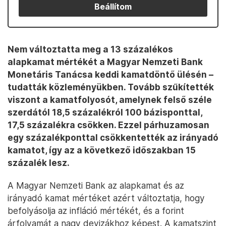
Beállítom
Nem változtatta meg a 13 százalékos
alapkamat mértékét a Magyar Nemzeti Bank
Monetáris Tanácsa keddi kamatdöntő ülésén –
tudatták közleményükben. Tovább szűkítették
viszont a kamatfolyosót, amelynek felső széle
szerdától 18,5 százalékról 100 bázisponttal,
17,5 százalékra csökken. Ezzel párhuzamosan
egy százalékponttal csökkentették az irányadó
kamatot, így az a következő időszakban 15
százalék lesz.
A Magyar Nemzeti Bank az alapkamat és az
irányadó kamat mértéket azért változtatja, hogy
befolyásolja az infláció mértékét, és a forint
árfolyamát a nagy devizákhoz képest. A kamatszint