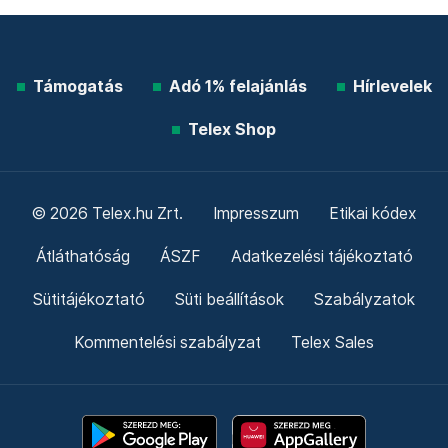
Támogatás
Adó 1% felajánlás
Hírlevelek
Telex Shop
© 2026 Telex.hu Zrt.
Impresszum
Etikai kódex
Átláthatóság
ÁSZF
Adatkezelési tájékoztató
Sütitájékoztató
Süti beállítások
Szabályzatok
Kommentelési szabályzat
Telex Sales