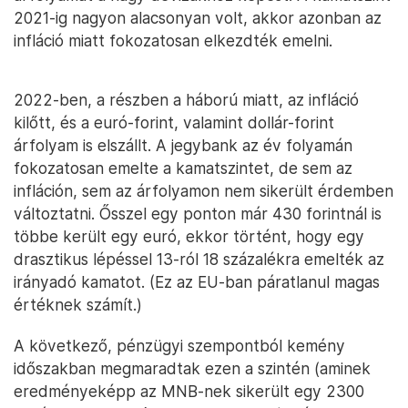
2021-ig nagyon alacsonyan volt, akkor azonban az
infláció miatt fokozatosan elkezdték emelni.
2022-ben, a részben a háború miatt, az infláció
kilőtt, és a euró-forint, valamint dollár-forint
árfolyam is elszállt. A jegybank az év folyamán
fokozatosan emelte a kamatszintet, de sem az
infláción, sem az árfolyamon nem sikerült érdemben
változtatni. Ősszel egy ponton már 430 forintnál is
többe került egy euró, ekkor történt, hogy egy
drasztikus lépéssel 13-ról 18 százalékra emelték az
irányadó kamatot. (Ez az EU-ban páratlanul magas
értéknek számít.)
A következő, pénzügyi szempontból kemény
időszakban megmaradtak ezen a szintén (aminek
eredményeképp az MNB-nek sikerült egy 2300