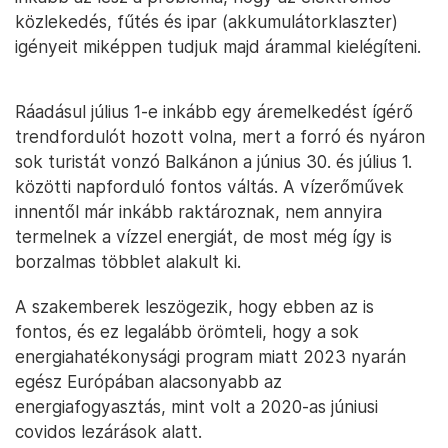
közlekedés, fűtés és ipar (akkumulátorklaszter)
igényeit miképpen tudjuk majd árammal kielégíteni.
Ráadásul július 1-e inkább egy áremelkedést ígérő
trendfordulót hozott volna, mert a forró és nyáron
sok turistát vonzó Balkánon a június 30. és július 1.
közötti napforduló fontos váltás. A vízerőművek
innentől már inkább raktároznak, nem annyira
termelnek a vízzel energiát, de most még így is
borzalmas többlet alakult ki.
A szakemberek leszögezik, hogy ebben az is
fontos, és ez legalább örömteli, hogy a sok
energiahatékonysági program miatt 2023 nyarán
egész Európában alacsonyabb az
energiafogyasztás, mint volt a 2020-as júniusi
covidos lezárások alatt.