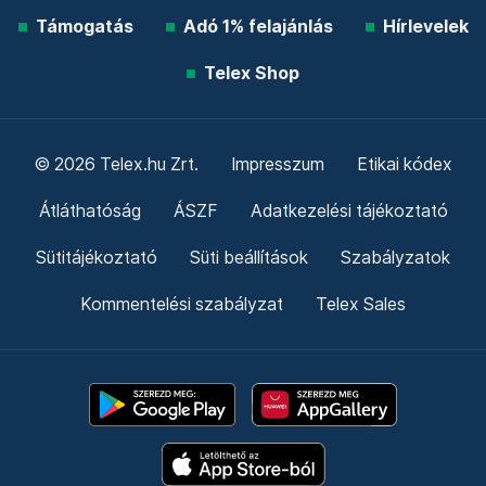
Támogatás
Adó 1% felajánlás
Hírlevelek
Telex Shop
© 2026 Telex.hu Zrt.
Impresszum
Etikai kódex
Átláthatóság
ÁSZF
Adatkezelési tájékoztató
Sütitájékoztató
Süti beállítások
Szabályzatok
Kommentelési szabályzat
Telex Sales