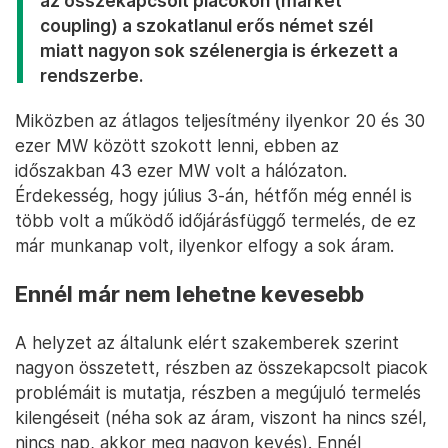
az összekapcsolt piacokon (market
coupling) a szokatlanul erős német szél
miatt nagyon sok szélenergia is érkezett a
rendszerbe.
Miközben az átlagos teljesítmény ilyenkor 20 és 30
ezer MW között szokott lenni, ebben az
időszakban 43 ezer MW volt a hálózaton.
Érdekesség, hogy július 3-án, hétfőn még ennél is
több volt a működő időjárásfüggő termelés, de ez
már munkanap volt, ilyenkor elfogy a sok áram.
Ennél már nem lehetne kevesebb
A helyzet az általunk elért szakemberek szerint
nagyon összetett, részben az összekapcsolt piacok
problémáit is mutatja, részben a megújuló termelés
kilengéseit (néha sok az áram, viszont ha nincs szél,
nincs nap, akkor meg nagyon kevés). Ennél