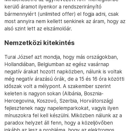
kerülő áramot ilyenkor a rendszerirányító
bármennyiért (unlimited offer) el fogja adni, csak
most annyira nem kellett senkinek az áram, hogy az
alsó szint lett az elszámolóár.
Nemzetközi kitekintés
Turai József azt mondja, hogy más országokban,
Hollandiában, Belgiumban az egész vasárnap
negatív árakat hozott napközben, nálunk is voltak
még negatív árazású órák, de a 15 és 16 óra közötti
időszak volt a mélypont. A szakember szerint
keleten is nagyon sokan (Albánia, Bosznia-
Hercegovina, Koszovó, Szerbia, Horvátország)
fejlesztenek nagy napelemparkokat, vagyis ilyen
mínuszokra fel kell készülni. Miközben nálunk az a
paradox helyzet áll fenn, hogy a közeljövőben
inkább az lesz a probléma, hogy az elektromos