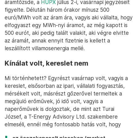
áramtőzsde, a
HUPX
július 2-i, vasárnapi jegyzéseit
figyelte. Délután három órakor mínusz 500
euró/MWh volt az áram ára, vagyis aki vállalta, hogy
elfogyaszt egy MWh-nyi áramot, az még kapott is
500 eurót, aki pedig talált valakit, aki végre elvitte
az áramát, annak ennyit fizetnie is kellett a
leszállított villamosenergia mellé.
Kínálat volt, kereslet nem
Mi történhetett? Egyrészt vasárnap volt, vagyis a
kereslet, elsősorban az ipari, vállalati fogyasztás,
mérsékelt volt, másrészt gőzerővel termeltek a
megújuló erőművek, jó idő volt, vagyis a
naperőművek is dolgoztak, de mint azt Turai
József, a T-Energy Advisory Ltd. szakembere
elmeséli, ennél még fontosabb hatás volt, hogy