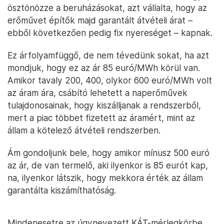
ösztönözze a beruházásokat, azt vállalta, hogy az
erőművet építők majd garantált átvételi árat –
ebből következően pedig fix nyereséget – kapnak.
Ez árfolyamfüggő, de nem tévedünk sokat, ha azt
mondjuk, hogy ez az ár 85 euró/MWh körül van.
Amikor tavaly 200, 400, olykor 600 euró/MWh volt
az áram ára, csábító lehetett a naperőművek
tulajdonosainak, hogy kiszálljanak a rendszerből,
mert a piac többet fizetett az áramért, mint az
állam a kötelező átvételi rendszerben.
Ám gondoljunk bele, hogy amikor mínusz 500 euró
az ár, de van termelő, aki ilyenkor is 85 eurót kap,
na, ilyenkor látszik, hogy mekkora érték az állam
garantálta kiszámíthatóság.
Mindenesetre az úgynevezett KÁT-mérlegkörbe