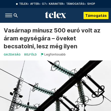
TELEX
AFTER
G7
KARAKTER
TÁMOGATÁS
SHOP
Támogatás
Vasárnap mínusz 500 euró volt az
áram egységára – öveket
becsatolni, lesz még ilyen
Legfontosabb
GAZDASÁG
BELFÖLD