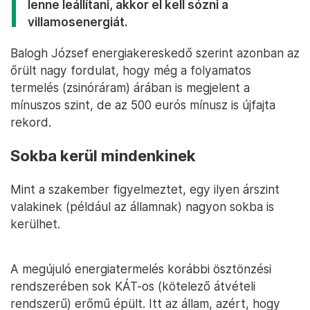
lenne leállítani, akkor el kell sózni a
villamosenergiát.
Balogh József energiakereskedő szerint azonban az
őrült nagy fordulat, hogy még a folyamatos
termelés (zsinóráram) árában is megjelent a
mínuszos szint, de az 500 eurós mínusz is újfajta
rekord.
Sokba kerül mindenkinek
Mint a szakember figyelmeztet, egy ilyen árszint
valakinek (például az államnak) nagyon sokba is
kerülhet.
A megújuló energiatermelés korábbi ösztönzési
rendszerében sok KÁT-os (kötelező átvételi
rendszerű) erőmű épült. Itt az állam, azért, hogy