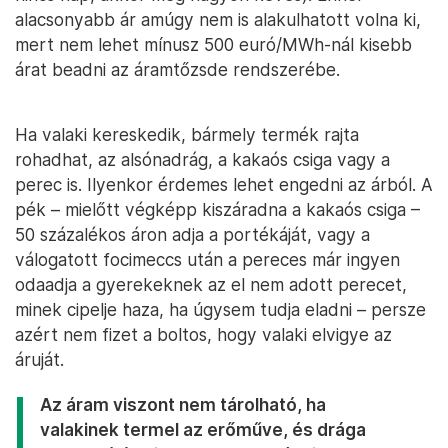
alacsonyabb ár amúgy nem is alakulhatott volna ki,
mert nem lehet mínusz 500 euró/MWh-nál kisebb
árat beadni az áramtőzsde rendszerébe.
Ha valaki kereskedik, bármely termék rajta
rohadhat, az alsónadrág, a kakaós csiga vagy a
perec is. Ilyenkor érdemes lehet engedni az árból. A
pék – mielőtt végképp kiszáradna a kakaós csiga –
50 százalékos áron adja a portékáját, vagy a
válogatott focimeccs után a pereces már ingyen
odaadja a gyerekeknek az el nem adott perecet,
minek cipelje haza, ha úgysem tudja eladni – persze
azért nem fizet a boltos, hogy valaki elvigye az
áruját.
Az áram viszont nem tárolható, ha
valakinek termel az erőműve, és drága