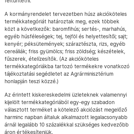
feltüntetni.
A kormányrendelet tervezetben húsz akcióköteles
termékkategóriát határoztak meg, ezek többek
közt a következők: baromfihús; sertés-, marhahús,
egyéb húsféleségek; tej, tejföl és helyettesítői; sajt;
kenyér; péksütemények; száraztészta, rizs, egyéb
cereáliák; friss gyümölcs; friss zöldség; készételek,
fűszerek, ételízesítők. (Az akcióköteles
termékkategóriákba tartozó termékekre vonatkozó
tájékoztatási segédletet az Agrárminisztérium
honlapján teszi közzé.)
Az érintett kiskereskedelmi üzleteknek valamennyi
kijelölt termékkategóriából egy-egy szabadon
választott terméket a kötelező akciózást megelőző
harminc napban általuk alkalmazott legalacsonyabb
árnál legalább 10 százalékkal szükséges kedvezőbb
áron értékesíteniük.