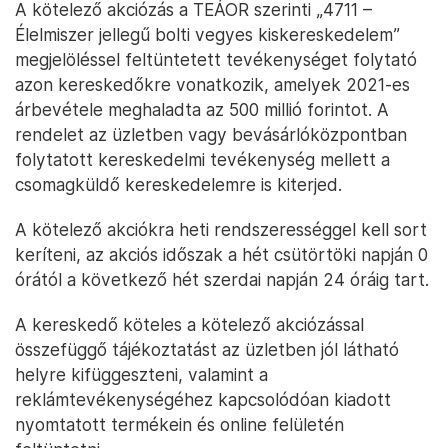
A kötelező akciózás a TEÁOR szerinti „4711 –
Élelmiszer jellegű bolti vegyes kiskereskedelem”
megjelöléssel feltüntetett tevékenységet folytató
azon kereskedőkre vonatkozik, amelyek 2021-es
árbevétele meghaladta az 500 millió forintot. A
rendelet az üzletben vagy bevásárlóközpontban
folytatott kereskedelmi tevékenység mellett a
csomagküldő kereskedelemre is kiterjed.
A kötelező akciókra heti rendszerességgel kell sort
keríteni, az akciós időszak a hét csütörtöki napján 0
órától a következő hét szerdai napján 24 óráig tart.
A kereskedő köteles a kötelező akciózással
összefüggő tájékoztatást az üzletben jól látható
helyre kifüggeszteni, valamint a
reklámtevékenységéhez kapcsolódóan kiadott
nyomtatott termékein és online felületén