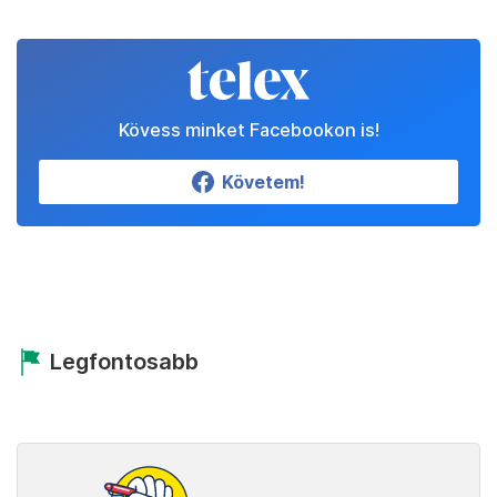
Kövess minket Facebookon is!
Követem!
Legfontosabb