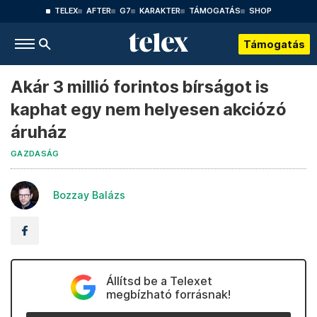
TELEX
AFTER
G7
KARAKTER
TÁMOGATÁS
SHOP
Támogatás
Akár 3 millió forintos bírságot is
kaphat egy nem helyesen akciózó
áruház
GAZDASÁG
Bozzay Balázs
Állítsd be a Telexet
megbízható forrásnak!