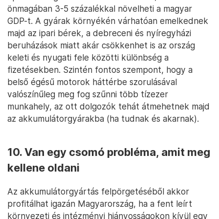
önmagában 3-5 százalékkal növelheti a magyar
GDP-t. A gyárak környékén várhatóan emelkednek
majd az ipari bérek, a debreceni és nyíregyházi
beruházások miatt akár csökkenhet is az ország
keleti és nyugati fele közötti különbség a
fizetésekben. Szintén fontos szempont, hogy a
belső égésű motorok háttérbe szorulásával
valószínűleg meg fog szűnni több tízezer
munkahely, az ott dolgozók tehát átmehetnek majd
az akkumulátorgyárakba (ha tudnak és akarnak).
10. Van egy csomó probléma, amit meg
kellene oldani
Az akkumulátorgyártás felpörgetéséből akkor
profitálhat igazán Magyarország, ha a fent leírt
környezeti és intézményi hiányosságokon kívül egy