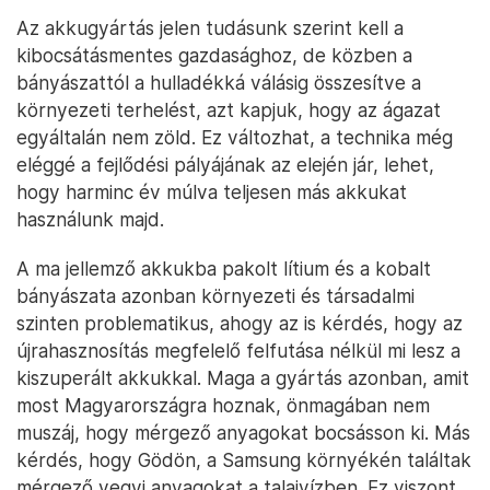
Az akkugyártás jelen tudásunk szerint kell a
kibocsátásmentes gazdasághoz, de közben a
bányászattól a hulladékká válásig összesítve a
környezeti terhelést, azt kapjuk, hogy az ágazat
egyáltalán nem zöld. Ez változhat, a technika még
eléggé a fejlődési pályájának az elején jár, lehet,
hogy harminc év múlva teljesen más akkukat
használunk majd.
A ma jellemző akkukba pakolt lítium és a kobalt
bányászata azonban környezeti és társadalmi
szinten problematikus, ahogy az is kérdés, hogy az
újrahasznosítás megfelelő felfutása nélkül mi lesz a
kiszuperált akkukkal. Maga a gyártás azonban, amit
most Magyarországra hoznak, önmagában nem
muszáj, hogy mérgező anyagokat bocsásson ki. Más
kérdés, hogy Gödön, a Samsung környékén találtak
mérgező vegyi anyagokat a talajvízben. Ez viszont