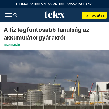
TELEX
AFTER
G7
KARAKTER
TÁMOGATÁS
SHOP
Támogatás
A tíz legfontosabb tanulság az
akkumulátorgyárakról
GAZDASÁG