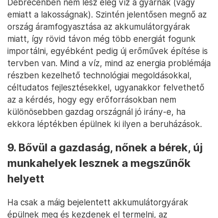
Debrecenben nem lesz elég víz a gyárnak (vagy
emiatt a lakosságnak). Szintén jelentősen megnő az
ország áramfogyasztása az akkumulátorgyárak
miatt, így rövid távon még több energiát fogunk
importálni, egyébként pedig új erőművek építése is
tervben van. Mind a víz, mind az energia problémája
részben kezelhető technológiai megoldásokkal,
céltudatos fejlesztésekkel, ugyanakkor felvethető
az a kérdés, hogy egy erőforrásokban nem
különösebben gazdag országnál jó irány-e, ha
ekkora léptékben épülnek ki ilyen a beruházások.
9. Bővül a gazdaság, nőnek a bérek, új
munkahelyek lesznek a megszűnők
helyett
Ha csak a máig bejelentett akkumulátorgyárak
épülnek meg és kezdenek el termelni, az