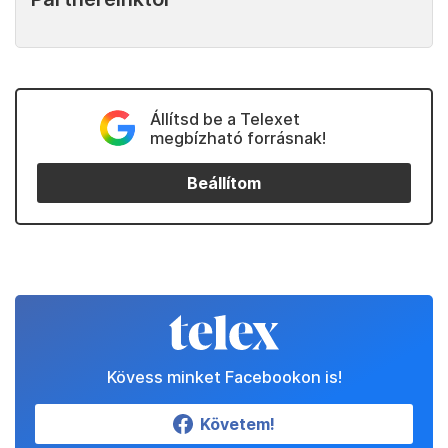
Állítsd be a Telexet
megbízható forrásnak!
Beállítom
Kövess minket Facebookon is!
Követem!