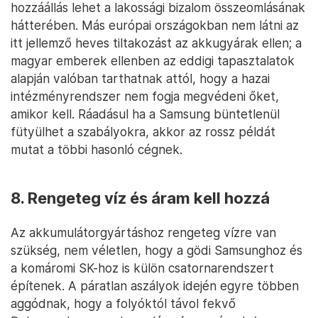
hozzáállás lehet a lakossági bizalom összeomlásának
hátterében. Más európai országokban nem látni az
itt jellemző heves tiltakozást az akkugyárak ellen; a
magyar emberek ellenben az eddigi tapasztalatok
alapján valóban tarthatnak attól, hogy a hazai
intézményrendszer nem fogja megvédeni őket,
amikor kell. Ráadásul ha a Samsung büntetlenül
fütyülhet a szabályokra, akkor az rossz példát
mutat a többi hasonló cégnek.
8. Rengeteg víz és áram kell hozzá
Az akkumulátorgyártáshoz rengeteg vízre van
szükség, nem véletlen, hogy a gödi Samsunghoz és
a komáromi SK-hoz is külön csatornarendszert
építenek. A páratlan aszályok idején egyre többen
aggódnak, hogy a folyóktól távol fekvő