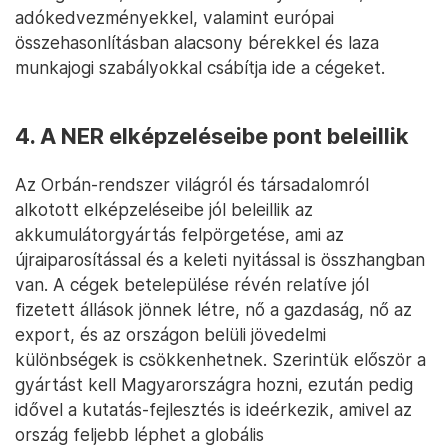
adókedvezményekkel, valamint európai
összehasonlításban alacsony bérekkel és laza
munkajogi szabályokkal csábítja ide a cégeket.
4. A NER elképzeléseibe pont beleillik
Az Orbán-rendszer világról és társadalomról
alkotott elképzeléseibe jól beleillik az
akkumulátorgyártás felpörgetése, ami az
újraiparosítással és a keleti nyitással is összhangban
van. A cégek betelepülése révén relatíve jól
fizetett állások jönnek létre, nő a gazdaság, nő az
export, és az országon belüli jövedelmi
különbségek is csökkenhetnek. Szerintük először a
gyártást kell Magyarországra hozni, ezután pedig
idővel a kutatás-fejlesztés is ideérkezik, amivel az
ország feljebb léphet a globális