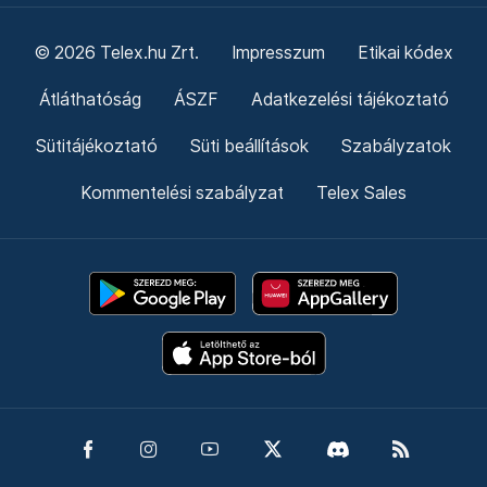
© 2026 Telex.hu Zrt.
Impresszum
Etikai kódex
Átláthatóság
ÁSZF
Adatkezelési tájékoztató
Sütitájékoztató
Süti beállítások
Szabályzatok
Kommentelési szabályzat
Telex Sales