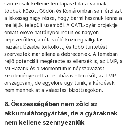
szinte csak kellemetlen tapasztalatai vannak,
többek között Gödön és Komáromban sem érzi azt
a lakosság nagy része, hogy bármi hasznuk lenne a
melléjük települt üzemből. A CATL-gyár projektje
emiatt eleve hátrányból indult és nagyon
népszerűtlen, a róla szóló közmeghallgatás
hazaárulózásba torkollott, és több tüntetést
szerveztek már ellene a debreceniek. A témában
rejlő potenciált megérezte az ellenzék is, az LMP, a
Mi Hazánk és a Momentum is népszavazást
kezdeményezett a beruházás ellen (sőt, az LMP
országosan), de egyelőre úgy tűnik, a kérdések
nem mennek át a választási bizottságokon.
6. Összességében nem zöld az
akkumulátorgyártás, de a gyáraknak
nem kellene szennyezniük