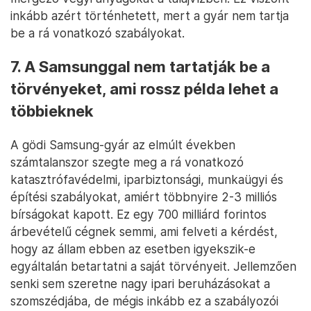
inkább azért történhetett, mert a gyár nem tartja
be a rá vonatkozó szabályokat.
7. A Samsunggal nem tartatják be a
törvényeket, ami rossz példa lehet a
többieknek
A gödi Samsung-gyár az elmúlt években
számtalanszor szegte meg a rá vonatkozó
katasztrófavédelmi, iparbiztonsági, munkaügyi és
építési szabályokat, amiért többnyire 2-3 milliós
bírságokat kapott. Ez egy 700 milliárd forintos
árbevételű cégnek semmi, ami felveti a kérdést,
hogy az állam ebben az esetben igyekszik-e
egyáltalán betartatni a saját törvényeit. Jellemzően
senki sem szeretne nagy ipari beruházásokat a
szomszédjába, de mégis inkább ez a szabályozói