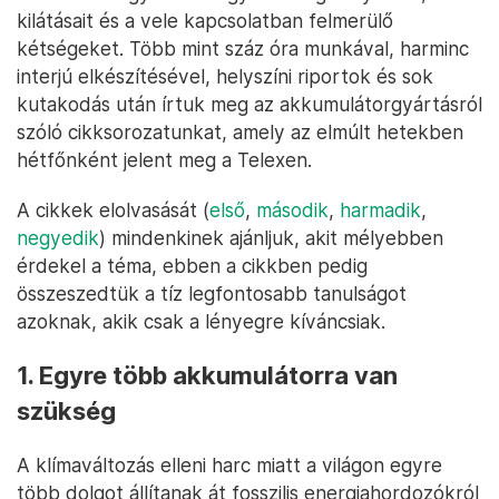
kilátásait és a vele kapcsolatban felmerülő
kétségeket. Több mint száz óra munkával, harminc
interjú elkészítésével, helyszíni riportok és sok
kutakodás után írtuk meg az akkumulátorgyártásról
szóló cikksorozatunkat, amely az elmúlt hetekben
hétfőnként jelent meg a Telexen.
A cikkek elolvasását (
első
,
második
,
harmadik
,
negyedik
) mindenkinek ajánljuk, akit mélyebben
érdekel a téma, ebben a cikkben pedig
összeszedtük a tíz legfontosabb tanulságot
azoknak, akik csak a lényegre kíváncsiak.
1. Egyre több akkumulátorra van
szükség
A klímaváltozás elleni harc miatt a világon egyre
több dolgot állítanak át fosszilis energiahordozókról