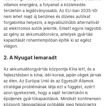
villamos energiára, a folyamat a közlekedés
területén a leglátványosabb. Az EU-ban 2035-től
nem lehet majd új benzines és dízeles autókat
forgalomba helyezni, a legvalószínűbb alternatívát
az elektromos autók jelentik. Emiatt egyre nagyobb
az igény az akkumulátorokra, amelyek gyártási
kapacitását rohamtempóban építik ki az egész
világon.
2. A Nyugat lemaradt
Az akkumulátorgyártás központja Kína lett, és a
fejlesztésben is kínai, dél-koreai, japán cégek járnak
az élen. Az Európai Unió és az Egyesült Államok
stratégiai problémának látja ezt a függést, ezért
azon igyekeznek, hogy a saját területükön is
épüljenek gyártókapacitások. Mindkét kontinensen
központi támogatással próbálják meg felpörgetni