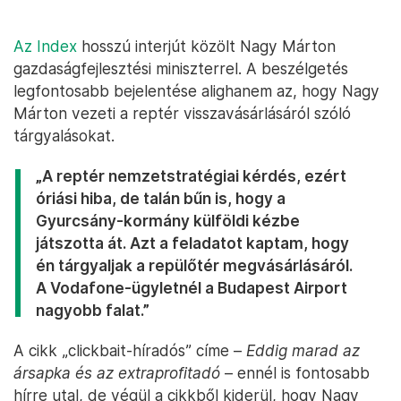
Az Index
hosszú interjút közölt Nagy Márton
gazdaságfejlesztési miniszterrel. A beszélgetés
legfontosabb bejelentése alighanem az, hogy Nagy
Márton vezeti a reptér visszavásárlásáról szóló
tárgyalásokat.
„A reptér nemzetstratégiai kérdés, ezért
óriási hiba, de talán bűn is, hogy a
Gyurcsány-kormány külföldi kézbe
játszotta át. Azt a feladatot kaptam, hogy
én tárgyaljak a repülőtér megvásárlásáról.
A Vodafone-ügyletnél a Budapest Airport
nagyobb falat.”
A cikk „clickbait-híradós” címe –
Eddig marad az
ársapka és az extraprofitadó
– ennél is fontosabb
hírre utal, de végül a cikkből kiderül, hogy Nagy