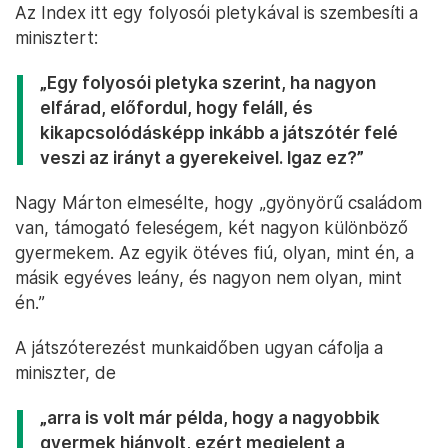
Az Index itt egy folyosói pletykával is szembesíti a
minisztert:
„Egy folyosói pletyka szerint, ha nagyon
elfárad, előfordul, hogy feláll, és
kikapcsolódásképp inkább a játszótér felé
veszi az irányt a gyerekeivel. Igaz ez?”
Nagy Márton elmesélte, hogy „gyönyörű családom
van, támogató feleségem, két nagyon különböző
gyermekem. Az egyik ötéves fiú, olyan, mint én, a
másik egyéves leány, és nagyon nem olyan, mint
én.”
A játszóterezést munkaidőben ugyan cáfolja a
miniszter, de
„arra is volt már példa, hogy a nagyobbik
gyermek hiányolt, ezért megjelent a