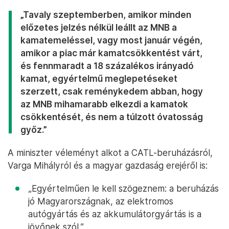
„Tavaly szeptemberben, amikor minden
előzetes jelzés nélkül leállt az MNB a
kamatemeléssel, vagy most január végén,
amikor a piac már kamatcsökkentést várt,
és fennmaradt a 18 százalékos irányadó
kamat, egyértelmű meglepetéseket
szerzett, csak reménykedem abban, hogy
az MNB mihamarabb elkezdi a kamatok
csökkentését, és nem a túlzott óvatosság
győz.”
A miniszter véleményt alkot a CATL-beruházásról,
Varga Mihályról és a magyar gazdaság erejéről is:
„Egyértelműen le kell szögeznem: a beruházás
jó Magyarországnak, az elektromos
autógyártás és az akkumulátorgyártás is a
jövőnek szól.”