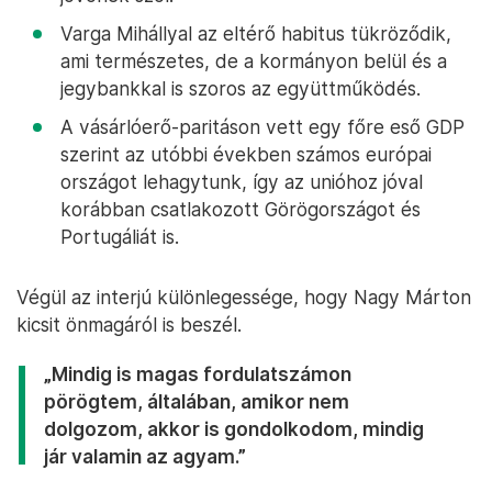
Varga Mihállyal az eltérő habitus tükröződik,
ami természetes, de a kormányon belül és a
jegybankkal is szoros az együttműködés.
A vásárlóerő-paritáson vett egy főre eső GDP
szerint az utóbbi években számos európai
országot lehagytunk, így az unióhoz jóval
korábban csatlakozott Görögországot és
Portugáliát is.
Végül az interjú különlegessége, hogy Nagy Márton
kicsit önmagáról is beszél.
„Mindig is magas fordulatszámon
pörögtem, általában, amikor nem
dolgozom, akkor is gondolkodom, mindig
jár valamin az agyam.”