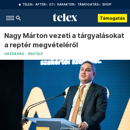
TELEX
AFTER
G7
KARAKTER
TÁMOGATÁS
SHOP
Támogatás
Nagy Márton vezeti a tárgyalásokat
a reptér megvételéről
GAZDASÁG
BELFÖLD