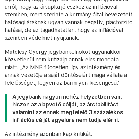
arról, hogy az ársapka jó eszköz az inflációval
szemben, mert szerinte a kormány által bevezetett
hatósági áraknak ugyan vannak negatív, piactorzító
hatásai, de az tagadhatatlan, hogy az inflációval
szemben védelmet nyújtanak.
Matolcsy György jegybankelnököt ugyanakkor
közvetlenül nem kritizálja annak éles mondatai
miatt. „Az MNB független, így az intézmény és
annak vezetője a saját döntéseiért maga vállalja a
felelősséget, legyen az bármilyen kicsengésű.”
A jegybank nagyon nehéz helyzetben van,
hiszen az alapvető célját, az árstabilitást,
valamint az ennek megfelelő 3 százalékos
inflációs célját egyelőre nem tudja elérni.
Az intézmény azonban kap kritikát.