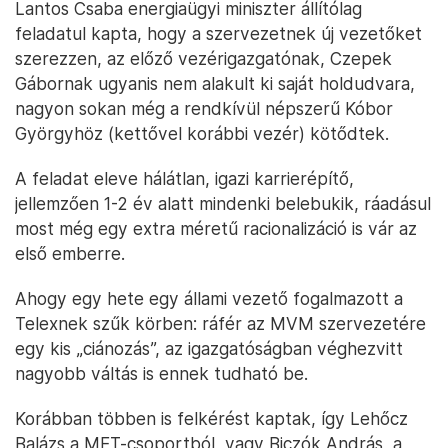
Lantos Csaba energiaügyi miniszter állítólag
feladatul kapta, hogy a szervezetnek új vezetőket
szerezzen, az előző vezérigazgatónak, Czepek
Gábornak ugyanis nem alakult ki saját holdudvara,
nagyon sokan még a rendkívül népszerű Kóbor
Györgyhöz (kettővel korábbi vezér) kötődtek.
A feladat eleve hálátlan, igazi karrierépítő,
jellemzően 1-2 év alatt mindenki belebukik, ráadásul
most még egy extra méretű racionalizáció is vár az
első emberre.
Ahogy egy hete egy állami vezető fogalmazott a
Telexnek szűk körben: ráfér az MVM szervezetére
egy kis „ciánozás”, az igazgatóságban véghezvitt
nagyobb váltás is ennek tudható be.
Korábban többen is felkérést kaptak, így Lehőcz
Balázs a MET-csoportból, vagy Biczók András, a