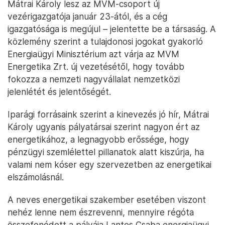
Mátrai Károly lesz az MVM-csoport új
vezérigazgatója január 23-ától, és a cég
igazgatósága is megújul – jelentette be a társaság. A
közlemény szerint a tulajdonosi jogokat gyakorló
Energiaügyi Minisztérium azt várja az MVM
Energetika Zrt. új vezetésétől, hogy tovább
fokozza a nemzeti nagyvállalat nemzetközi
jelenlétét és jelentőségét.
Iparági forrásaink szerint a kinevezés jó hír, Mátrai
Károly ugyanis pályatársai szerint nagyon ért az
energetikához, a legnagyobb erőssége, hogy
pénzügyi szemlélettel pillanatok alatt kiszúrja, ha
valami nem kóser egy szervezetben az energetikai
elszámolásnál.
A neves energetikai szakember esetében viszont
nehéz lenne nem észrevenni, mennyire régóta
összefonódott a pályája Lantos Csaba energiaügyi