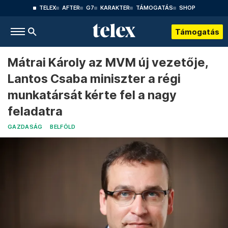
TELEX
AFTER
G7
KARAKTER
TÁMOGATÁS
SHOP
Támogatás
Mátrai Károly az MVM új vezetője,
Lantos Csaba miniszter a régi
munkatársát kérte fel a nagy
feladatra
GAZDASÁG
BELFÖLD