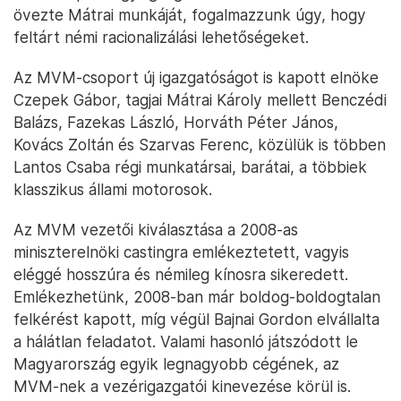
övezte Mátrai munkáját, fogalmazzunk úgy, hogy
feltárt némi racionalizálási lehetőségeket.
Az MVM-csoport új igazgatóságot is kapott elnöke
Czepek Gábor, tagjai Mátrai Károly mellett Benczédi
Balázs, Fazekas László, Horváth Péter János,
Kovács Zoltán és Szarvas Ferenc, közülük is többen
Lantos Csaba régi munkatársai, barátai, a többiek
klasszikus állami motorosok.
Az MVM vezetői kiválasztása a 2008-as
miniszterelnöki castingra emlékeztetett, vagyis
eléggé hosszúra és némileg kínosra sikeredett.
Emlékezhetünk, 2008-ban már boldog-boldogtalan
felkérést kapott, míg végül Bajnai Gordon elvállalta
a hálátlan feladatot. Valami hasonló játszódott le
Magyarország egyik legnagyobb cégének, az
MVM-nek a vezérigazgatói kinevezése körül is.