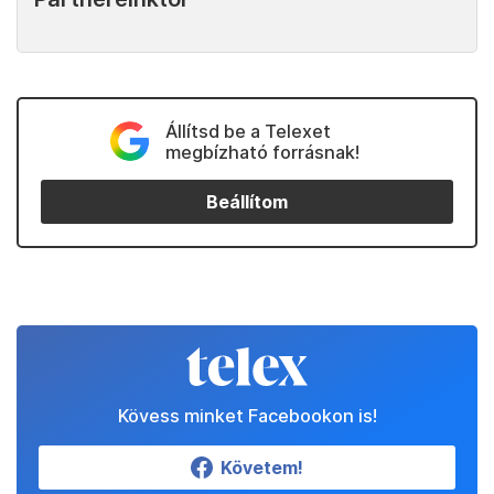
Állítsd be a Telexet
megbízható forrásnak!
Beállítom
Kövess minket Facebookon is!
Követem!