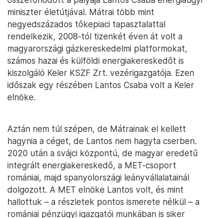
miniszter életútjával. Mátrai több mint
negyedszázados tőkepiaci tapasztalattal
rendelkezik, 2008-tól tizenkét éven át volt a
magyarországi gázkereskedelmi platformokat,
számos hazai és külföldi energiakereskedőt is
kiszolgáló Keler KSZF Zrt. vezérigazgatója. Ezen
időszak egy részében Lantos Csaba volt a Keler
elnöke.
Aztán nem túl szépen, de Mátrainak el kellett
hagynia a céget, de Lantos nem hagyta cserben.
2020 után a svájci központú, de magyar eredetű
integrált energiakereskedő, a MET-csoport
romániai, majd spanyolországi leányvállalatainál
dolgozott. A MET elnöke Lantos volt, és mint
hallottuk – a részletek pontos ismerete nélkül – a
romániai pénzügyi igazgatói munkában is siker