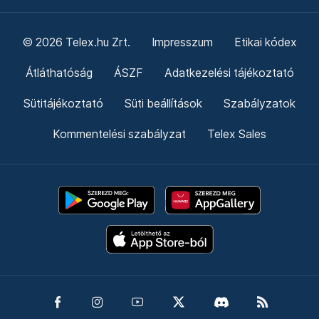
© 2026 Telex.hu Zrt.
Impresszum
Etikai kódex
Átláthatóság
ÁSZF
Adatkezelési tájékoztató
Sütitájékoztató
Süti beállítások
Szabályzatok
Kommentelési szabályzat
Telex Sales