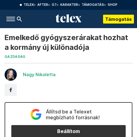
TELEX
AFTER
G7
KARAKTER
TÁMOGATÁS
SHOP
Támogatás
Emelkedő gyógyszerárakat hozhat
a kormány új különadója
GAZDASÁG
Nagy Nikoletta
Állítsd be a Telexet
megbízható forrásnak!
Beállítom