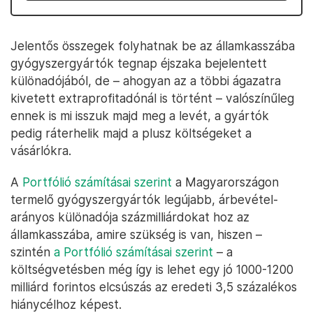
Jelentős összegek folyhatnak be az államkasszába
gyógyszergyártók tegnap éjszaka bejelentett
különadójából, de – ahogyan az a többi ágazatra
kivetett extraprofitadónál is történt – valószínűleg
ennek is mi isszuk majd meg a levét, a gyártók
pedig ráterhelik majd a plusz költségeket a
vásárlókra.
A
Portfólió számításai szerint
a Magyarországon
termelő gyógyszergyártók legújabb, árbevétel-
arányos különadója százmilliárdokat hoz az
államkasszába, amire szükség is van, hiszen –
szintén
a Portfólió számításai szerint
– a
költségvetésben még így is lehet egy jó 1000-1200
milliárd forintos elcsúszás az eredeti 3,5 százalékos
hiánycélhoz képest.