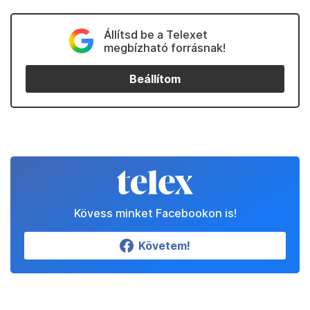
Állítsd be a Telexet
megbízható forrásnak!
Beállítom
Kövess minket Facebookon is!
Követem!