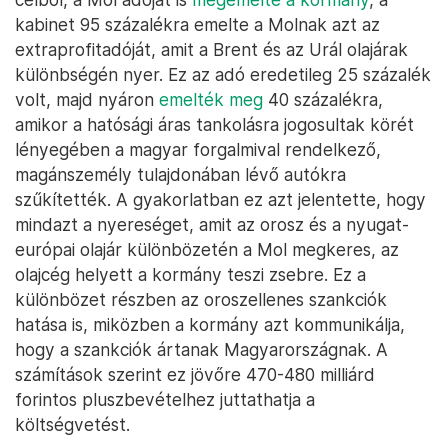
kabinet 95 százalékra emelte a Molnak azt az
extraprofitadóját, amit a Brent és az Urál olajárak
különbségén nyer. Ez az adó eredetileg 25 százalék
volt, majd nyáron
emelték meg
40 százalékra,
amikor a hatósági áras tankolásra jogosultak körét
lényegében a magyar forgalmival rendelkező,
magánszemély tulajdonában lévő autókra
szűkítették. A gyakorlatban ez azt jelentette, hogy
mindazt a nyereséget, amit az orosz és a nyugat-
európai olajár különbözetén a Mol megkeres, az
olajcég helyett a kormány teszi zsebre. Ez a
különbözet részben az oroszellenes szankciók
hatása is, miközben a kormány azt kommunikálja,
hogy a szankciók ártanak Magyarországnak. A
számítások szerint ez jövőre 470-480 milliárd
forintos pluszbevételhez juttathatja a
költségvetést.