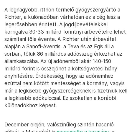
A legnagyobb, itthon termelő gyógyszergyártó a
Richter, a különadóban várhatóan ez a cég lesz a
legerősebben érintett. A jogdíjbevételekkel
korrigálva 30-33 milliárd forintnyi árbevételre lehet
számítani tőle évente. A Richter után árbevétel
alapján a Sanofi-Aventis, a Teva és az Egis áll a
sorban, tőlük 86 milliárdos adóösszeg érkezhet az
államkasszába. Az új adónemből akár 140-150
milliárd forint is összejöhet a költségvetési hiány
enyhítésére. Érdekesség, hogy az adónemhez
ezúttal nem kötött mentességet a kormány, vagyis
már a legkisebb gyógyszercégeknek is fizetniük kell
a legkisebb adókulccsal. Ez szokatlan a korábbi
különadókhoz képest.
December elején, valószínűleg szintén hasonló
célból, a Mol adóját is
megemelte a kormány
, a