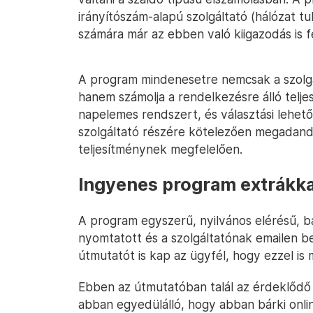
irányítószám-alapú szolgáltató (hálózat t
számára már az ebben való kiigazodás is f
A program mindenesetre nemcsak a szolgál
hanem számolja a rendelkezésre álló telj
napelemes rendszert, és választási lehető
szolgáltató részére kötelezően megadandó 
teljesítménynek megfelelően.
Ingyenes program extrákka
A program egyszerű, nyilvános elérésű, b
nyomtatott és a szolgáltatónak emailen b
útmutatót is kap az ügyfél, hogy ezzel is
Ebben az útmutatóban talál az érdeklődő e
abban egyedülálló, hogy abban bárki onlin