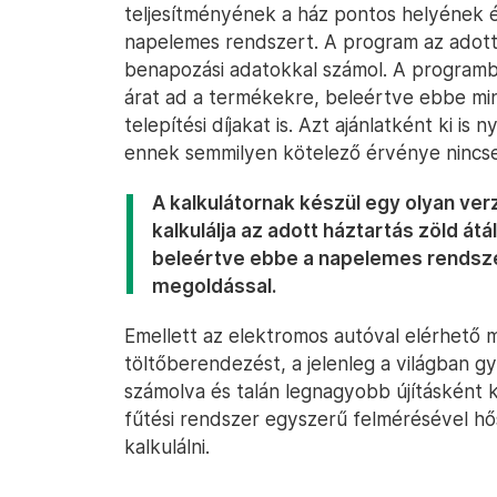
teljesítményének a ház pontos helyének 
napelemes rendszert. A program az adott
benapozási adatokkal számol. A programb
árat ad a termékekre, beleértve ebbe mind
telepítési díjakat is. Azt ajánlatként ki i
ennek semmilyen kötelező érvénye nincs
A kalkulátornak készül egy olyan verz
kalkulálja az adott háztartás zöld át
beleértve ebbe a napelemes rendsze
megoldással.
Emellett az elektromos autóval elérhető 
töltőberendezést, a jelenleg a világban g
számolva és talán legnagyobb újításként ké
fűtési rendszer egyszerű felmérésével hős
kalkulálni.