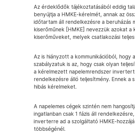
Az érdeklődők tájékoztatásából eddig tal
benyújtja a HMKE-kérelmét, annak az öss
időtartam áll rendelkezésre a beruházás 
kiserőműnek [HMKE] nevezzük azokat a ki
kiserőműveket, melyek csatlakozási telje
Az is hiányzott a kommunikációból, hogy a 
szabályzatuk is az, hogy csak olyan telje
a kérelmezett napelemrendszer invertert
rendelkezésre álló teljesítmény. Ennek a s
hibás kérelmeket.
A napelemes cégek szintén nem hangosítják
ingatlanban csak 1 fázis áll rendelkezésre
inverterre ad a szolgáltató HMKE-hozzájár
többségénél.