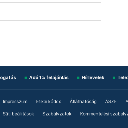
ogatás
Adó 1% felajánlás
Hírlevelek
Tele
Impresszum
Etikai kódex
Átláthatóság
ÁSZF
A
Süti beállítások
Szabályzatok
Kommentelési szabály