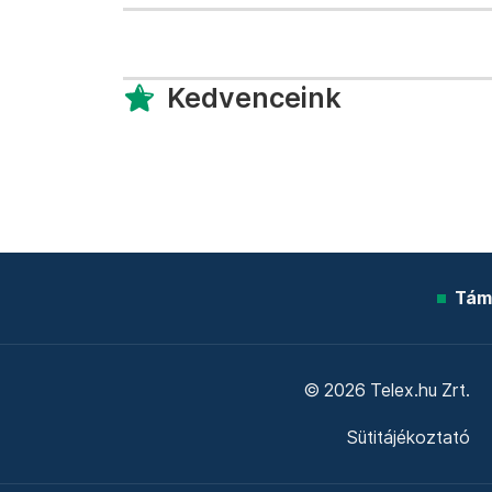
Kedvenceink
Tám
© 2026 Telex.hu Zrt.
Sütitájékoztató