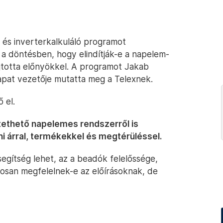
 és inverterkalkuláló programot
 a döntésben, hogy elindítják-e a napelem-
jtotta előnyökkel. A programot Jakab
pat vezetője mutatta meg a Telexnek.
 el.
ethető napelemes rendszerről is
i árral, termékekkel és megtérüléssel.
egítség lehet, az a beadók felelőssége,
san megfelelnek-e az előírásoknak, de