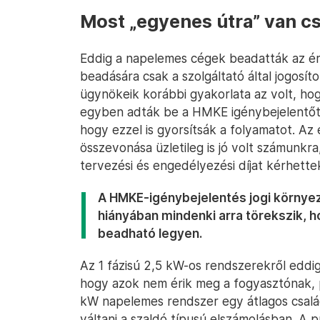
Most „egyenes útra” van cs
Eddig a napelemes cégek beadatták az ér
beadására csak a szolgáltató által jogosíto
ügynökeik korábbi gyakorlata az volt, ho
egyben adták be a HMKE igénybejelentőt é
hogy ezzel is gyorsítsák a folyamatot. A
összevonása üzletileg is jó volt számunkra
tervezési és engedélyezési díjat kérhettek
A HMKE-igénybejelentés jogi környez
hiányában mindenki arra törekszik, 
beadható legyen.
Az 1 fázisú 2,5 kW-os rendszerekről eddi
hogy azok nem érik meg a fogyasztónak, 
kW napelemes rendszer egy átlagos családi
váltani a szaldó típusú elszámolásban. A 