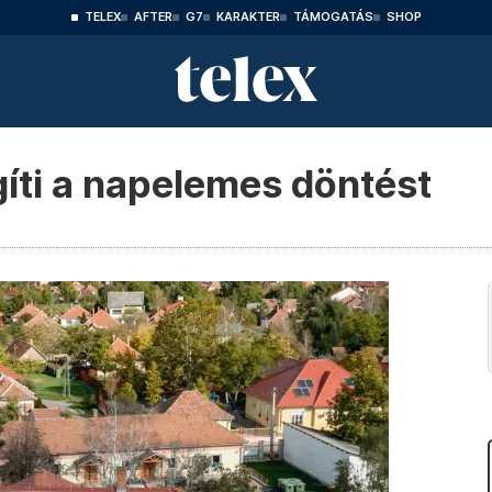
TELEX
AFTER
G7
KARAKTER
TÁMOGATÁS
SHOP
gíti a napelemes döntést