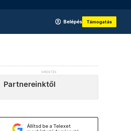
Belépés
Támogatás
Partnereinktől
Állítsd be a Telexet