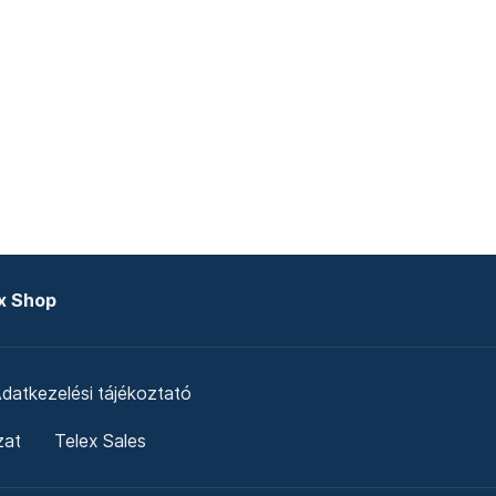
x Shop
datkezelési tájékoztató
zat
Telex Sales