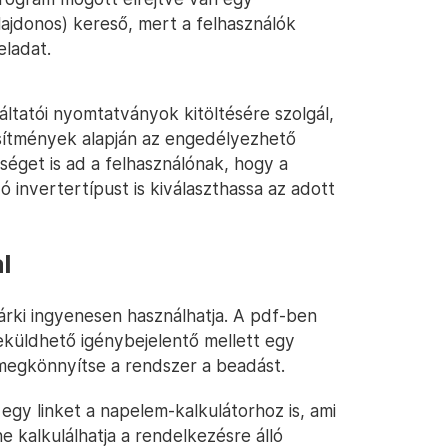
ulajdonos) kereső, mert a felhasználók
eladat.
tatói nyomtatványok kitöltésére szolgál,
esítmények alapján az engedélyezhető
séget is ad a felhasználónak, hogy a
invertertípust is kiválaszthassa az adott
l
árki ingyenesen használhatja. A pdf-ben
eküldhető igénybejelentő mellett egy
 megkönnyítse a rendszer a beadást.
gy linket a napelem-kalkulátorhoz is, ami
e kalkulálhatja a rendelkezésre álló