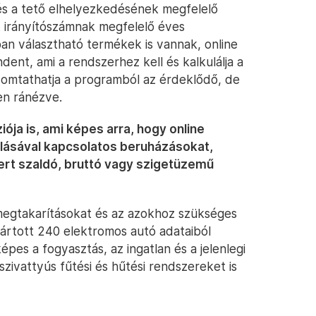
és a tető elhelyezkedésének megfelelő
 irányítószámnak megfelelő éves
an választható termékek is vannak, online
ent, ami a rendszerhez kell és kalkulálja a
s nyomtathatja a programból az érdeklődő, de
en ránézve.
iója is, ami képes arra, hogy online
állásával kapcsolatos beruházásokat,
rt szaldó, bruttó vagy szigetüzemű
megtakarításokat és az azokhoz szükséges
yártott 240 elektromos autó adataiból
pes a fogyasztás, az ingatlan és a jelenlegi
zivattyús fűtési és hűtési rendszereket is