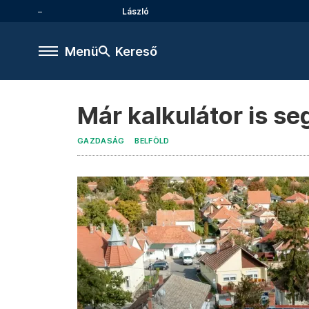
László
Menü
Kereső
Már kalkulátor is se
GAZDASÁG
BELFÖLD