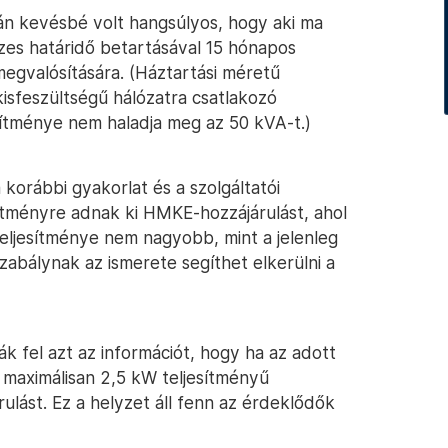
án kevésbé volt hangsúlyos, hogy aki ma
zes határidő betartásával 15 hónapos
megvalósítására. (Háztartási méretű
sfeszültségű hálózatra csatlakozó
sítménye nem haladja meg az 50 kVA-t.)
korábbi gyakorlat és a szolgáltatói
sítményre adnak ki HMKE-hozzájárulást, ahol
eljesítménye nem nagyobb, mint a jelenleg
zabálynak az ismerete segíthet elkerülni a
 fel azt az információt, hogy ha az adott
, maximálisan 2,5 kW teljesítményű
ulást. Ez a helyzet áll fenn az érdeklődők