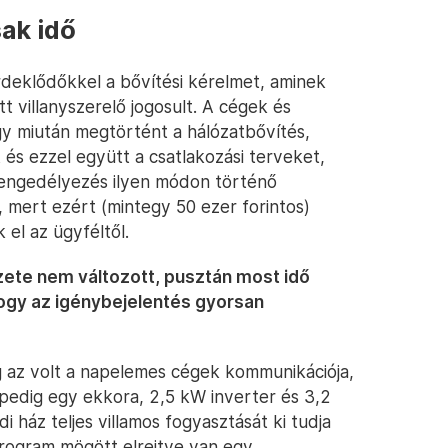
ak idő
deklődőkkel a bővítési kérelmet, aminek
tt villanyszerelő jogosult. A cégek és
gy miután megtörtént a hálózatbővítés,
s ezzel együtt a csatlakozási terveket,
z engedélyezés ilyen módon történő
, mert ezért (mintegy 50 ezer forintos)
 el az ügyféltől.
ete nem változott, pusztán most idő
hogy az igénybejelentés gyorsan
g az volt a napelemes cégek kommunikációja,
pedig egy ekkora, 2,5 kW inverter és 3,2
 ház teljes villamos fogyasztását ki tudja
program mögött elrejtve van egy