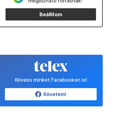
megbízható forrásnak!
Beállítom
Kövess minket Facebookon is!
Követem!