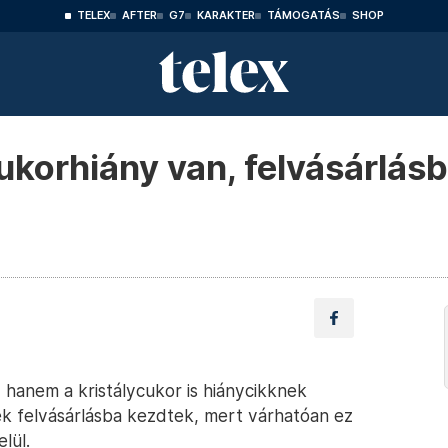
TELEX
AFTER
G7
KARAKTER
TÁMOGATÁS
SHOP
ukorhiány van, felvásárlás
, hanem a kristálycukor is hiánycikknek
 felvásárlásba kezdtek, mert várhatóan ez
lül.