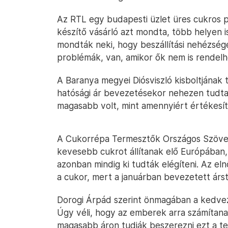
Az RTL egy budapesti üzlet üres cukros po
készítő vásárló azt mondta, több helyen i
mondták neki, hogy beszállítási nehézség
problémák, van, amikor ők nem is rendelh
A Baranya megyei Diósviszló kisboltjának 
hatósági ár bevezetésekor nehezen tudtak
magasabb volt, mint amennyiért értékesít
A Cukorrépa Termesztők Országos Szövet
kevesebb cukrot állítanak elő Európában,
azonban mindig ki tudták elégíteni. Az el
a cukor, mert a januárban bevezetett ár
Dorogi Árpád szerint önmagában a kedvez
Úgy véli, hogy az emberek arra számítan
magasabb áron tudják beszerezni ezt a ter