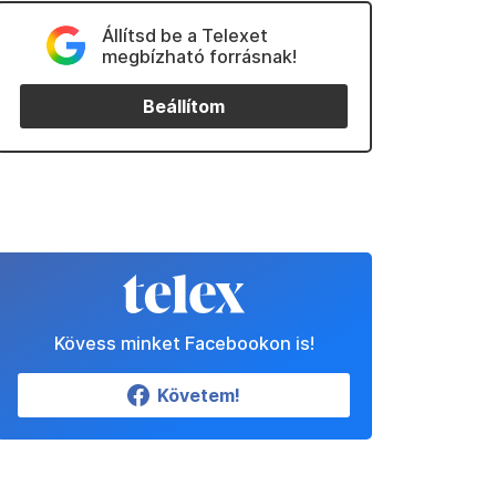
Állítsd be a Telexet
megbízható forrásnak!
Beállítom
Kövess minket Facebookon is!
Követem!