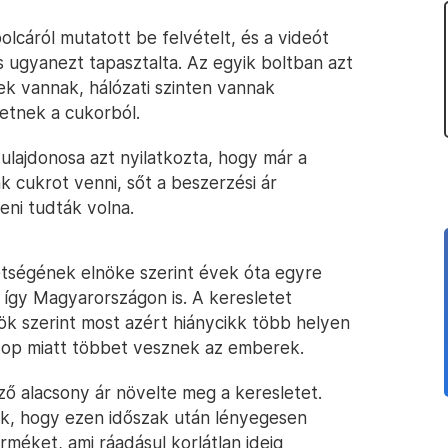
lcáról mutatott be felvételt, és a videót
s ugyanezt tapasztalta. Az egyik boltban azt
ek vannak, hálózati szinten vannak
etnek a cukorból.
tulajdonosa azt nyilatkozta, hogy már a
 cukrot venni, sőt a beszerzési ár
eni tudták volna.
ségének elnöke szerint évek óta egyre
 így Magyarországon is. A keresletet
nök szerint most azért hiánycikk több helyen
stop miatt többet vesznek az emberek.
ő alacsony ár növelte meg a keresletet.
ak, hogy ezen időszak után lényegesen
méket, ami ráadásul korlátlan ideig