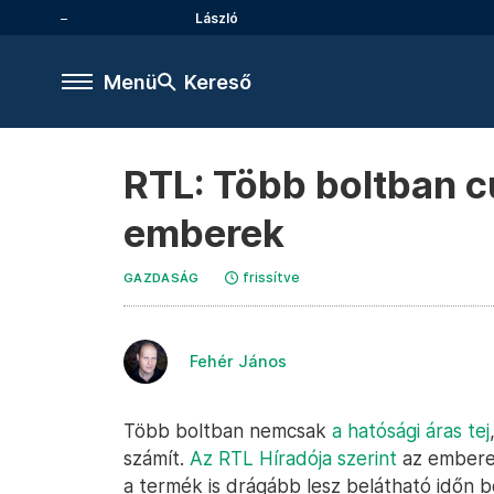
László
Menü
Kereső
RTL: Több boltban c
emberek
frissítve
GAZDASÁG
Fehér János
Több boltban nemcsak
a hatósági áras tej
számít.
Az RTL Híradója szerint
az emberek
a termék is drágább lesz belátható időn be