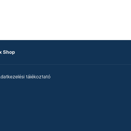
x Shop
datkezelési tájékoztató
zat
Telex Sales