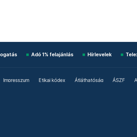
ogatás
Adó 1% felajánlás
Hírlevelek
Tele
Impresszum
Etikai kódex
Átláthatóság
ÁSZF
A
Süti beállítások
Szabályzatok
Kommentelési szabály