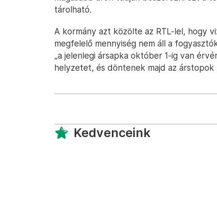
tárolható.
A kormány azt közölte az RTL-lel, hogy v
megfelelő mennyiség nem áll a fogyasztók
„a jelenlegi ársapka október 1-ig van érv
helyzetet, és döntenek majd az árstopok
Kedvenceink