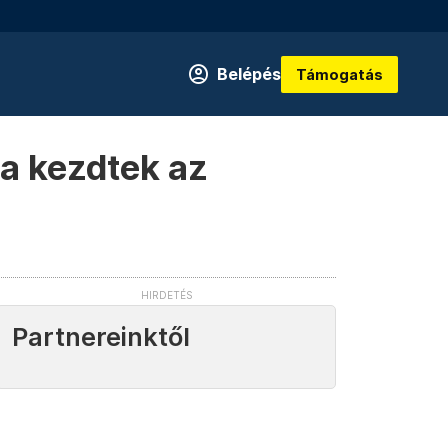
Belépés
Támogatás
ba kezdtek az
Partnereinktől