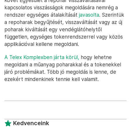
Követ Egyesület a repohár visszaváltásával
kapcsolatos visszásságok megoldására nemrég a
rendszer egységes átalakítását
javasolta
. Szerintük
a repoharak begyűjtését, visszaváltását vagy az új
poharak kiváltását egy vendéglátóhelytől
független, egységes tokenrendszerrel vagy közös
applikációval kellene megoldani.
A Telex Komplexben járta körül,
hogy lehetne
megoldani a műanyag poharakkal és a tokenekkel
járó problémákat. Több jó megoldás is lenne, de
ezekért mindenkinek tennie kell valamit.
Kedvenceink