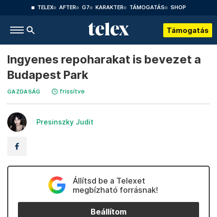
TELEX
AFTER
G7
KARAKTER
TÁMOGATÁS
SHOP
Támogatás
Ingyenes repoharakat is bevezet a
Budapest Park
frissítve
GAZDASÁG
Presinszky Judit
Állítsd be a Telexet
megbízható forrásnak!
Beállítom