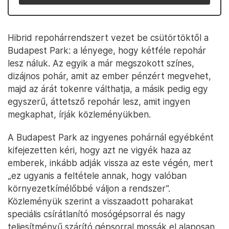
Hibrid repohárrendszert vezet be csütörtöktől a
Budapest Park: a lényege, hogy kétféle repohár
lesz náluk. Az egyik a már megszokott színes,
dizájnos pohár, amit az ember pénzért megvehet,
majd az árát tokenre válthatja, a másik pedig egy
egyszerű, áttetsző repohár lesz, amit ingyen
megkaphat, írják közleményükben.
A Budapest Park az ingyenes pohárnál egyébként
kifejezetten kéri, hogy azt ne vigyék haza az
emberek, inkább adják vissza az este végén, mert
„ez ugyanis a feltétele annak, hogy valóban
környezetkímélőbbé váljon a rendszer”.
Közleményük szerint a visszaadott poharakat
speciális csírátlanító mosógépsorral és nagy
teljesítményű szárító gépsorral mossák el alaposan,