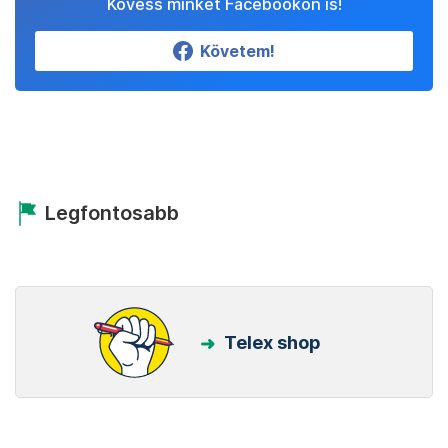
Kövess minket Facebookon is!
Követem!
Legfontosabb
Telex shop