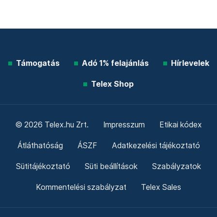
Támogatás
Adó 1% felajánlás
Hírlevelek
Telex Shop
© 2026 Telex.hu Zrt.
Impresszum
Etikai kódex
Átláthatóság
ÁSZF
Adatkezelési tájékoztató
Sütitájékoztató
Süti beállítások
Szabályzatok
Kommentelési szabályzat
Telex Sales