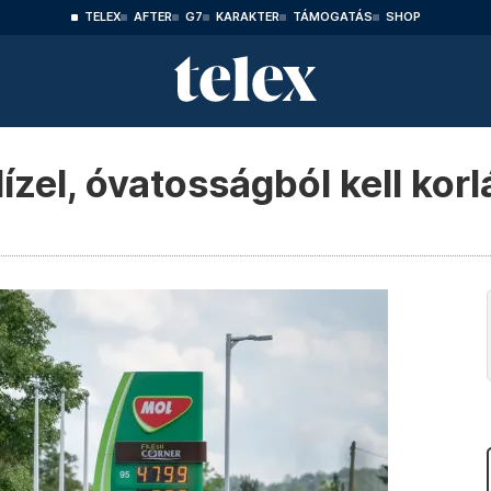
TELEX
AFTER
G7
KARAKTER
TÁMOGATÁS
SHOP
ízel, óvatosságból kell korl