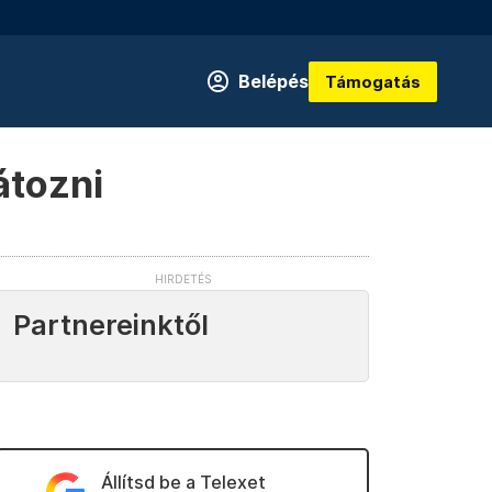
Belépés
Támogatás
átozni
Partnereinktől
Állítsd be a Telexet