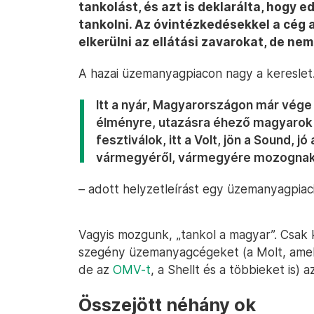
tankolást, és azt is deklarálta, hogy
tankolni. Az óvintézkedésekkel a cég 
elkerülni az ellátási zavarokat, de ne
A hazai üzemanyagpiacon nagy a kereslet
Itt a nyár, Magyarországon már vége 
élményre, utazásra éhező magyarok 
fesztiválok, itt a Volt, jön a Sound, j
vármegyéről, vármegyére mozognak
– adott helyzetleírást egy üzemanyagpiac
Vagyis mozgunk, „tankol a magyar”. Csak
szegény üzemanyagcégeket (a Molt, amelyne
de az
OMV-t
, a Shellt és a többieket is) a
Összejött néhány ok