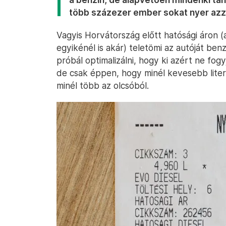
több százezer ember sokat nyer azza
Vagyis Horvátország előtt hatósági áron 
egyikénél is akár) teletömi az autóját benz
próbál optimalizálni, hogy ki azért ne fo
de csak éppen, hogy minél kevesebb liter
minél több az olcsóból.