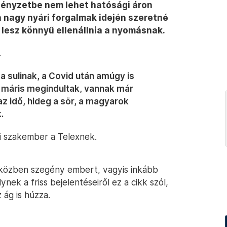
 edényzetbe nem lehet hatósági áron
a nagy nyári forgalmak idején szeretné
m lesz könnyű ellenállnia a nyomásnak.
.
a sulinak, a Covid után amúgy is
máris megindultak, vannak már
ó az idő, hideg a sör, a magyarok
.
i szakember a Telexnek.
 közben szegény embert, vagyis inkább
k a friss bejelentéseiről ez a cikk szól,
z ág is húzza.