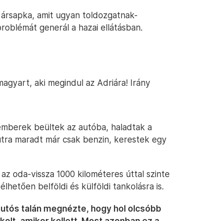
 ársapka, amit ugyan toldozgatnak-
roblémát generál a hazai ellátásban.
magyart, aki megindul az Adriára! Irány
emberek beültek az autóba, haladtak a
 útra maradt már csak benzin, kerestek egy
az oda-vissza 1000 kilométeres úttal szinte
lhetően belföldi és külföldi tankolásra is.
autós talán megnézte, hogy hol olcsóbb
kolt, amikor kellett. Most azonban ez a