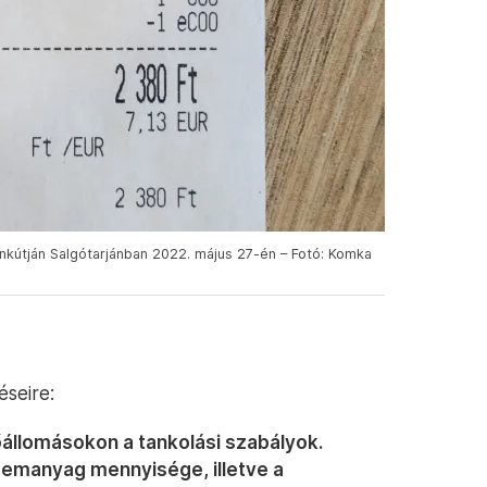
nkútján Salgótarjánban 2022. május 27-én – Fotó: Komka
éseire:
őállomásokon a tankolási szabályok.
zemanyag mennyisége, illetve a