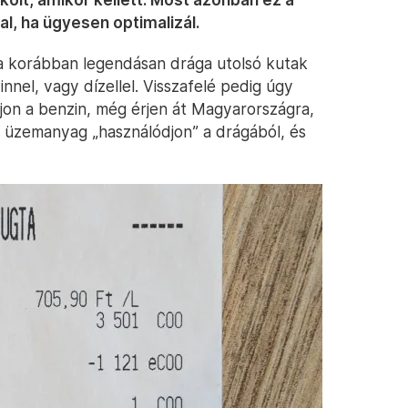
l, ha ügyesen optimalizál.
(a korábban legendásan drága utolsó kutak
innel, vagy dízellel. Visszafelé pedig úgy
gyjon a benzin, még érjen át Magyarországra,
 üzemanyag „használódjon” a drágából, és