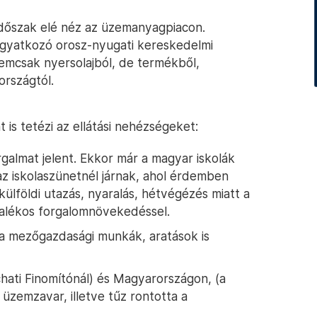
időszak elé néz az üzemanyagpiacon.
ogyatkozó orosz-nyugati kereskedelmi
emcsak nyersolajból, de termékből,
országtól.
s tetézi az ellátási nehézségeket:
rgalmat jelent. Ekkor már a magyar iskolák
az iskolaszünetnél járnak, ahol érdemben
 külföldi utazás, nyaralás, hétvégézés miatt a
zalékos forgalomnövekedéssel.
e a mezőgazdasági munkák, aratások is
ati Finomítónál) és Magyarországon, (a
 üzemzavar, illetve tűz rontotta a