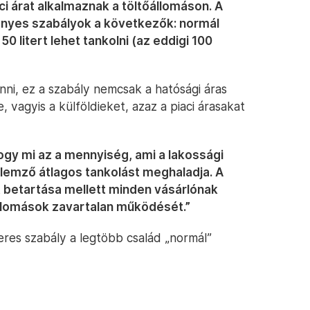
i árat alkalmaznak a töltőállomáson. A
ényes szabályok a következők: normál
litert lehet tankolni (az eddigi 100
nni, ez a szabály nemcsak a hatósági áras
 vagyis a külföldieket, azaz a piaci árasakat
hogy mi az a mennyiség, ami a lakossági
llemző átlagos tankolást meghaladja. A
t betartása mellett minden vásárlónak
őállomások zavartalan működését.”
teres szabály a legtöbb család „normál”