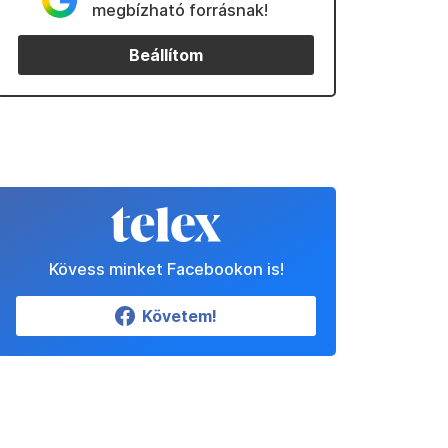
megbízható forrásnak!
Beállítom
Kövess minket Facebookon is!
Követem!