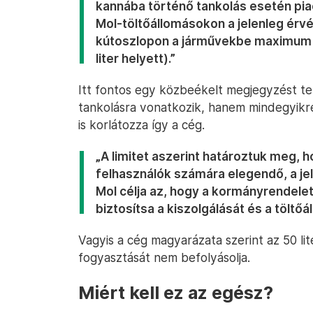
kannába történő tankolás esetén piac
Mol-töltőállomásokon a jelenleg érv
kútoszlopon a járművekbe maximum 50 
liter helyett).”
Itt fontos egy közbeékelt megjegyzést te
tankolásra vonatkozik, hanem mindegyikre,
is korlátozza így a cég.
„A limitet aszerint határoztuk meg, 
felhasználók számára elegendő, a je
Mol célja az, hogy a kormányrendele
biztosítsa a kiszolgálását és a tölt
Vagyis a cég magyarázata szerint az 50 li
fogyasztását nem befolyásolja.
Miért kell ez az egész?