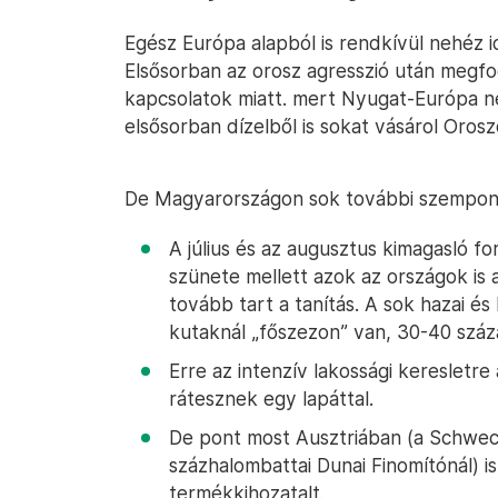
Egész Európa alapból is rendkívül nehéz 
Elsősorban az orosz agresszió után megf
kapcsolatok miatt. mert Nyugat-Európa n
elsősorban dízelből is sokat vásárol Orosz
De Magyarországon sok további szempont i
A július és az augusztus kimagasló fo
szünete mellett azok az országok is 
tovább tart a tanítás. A sok hazai és
kutaknál „főszezon” van, 30-40 szá
Erre az intenzív lakossági keresletr
rátesznek egy lapáttal.
De pont most Ausztriában (a Schwech
százhalombattai Dunai Finomítónál) is
termékkihozatalt.