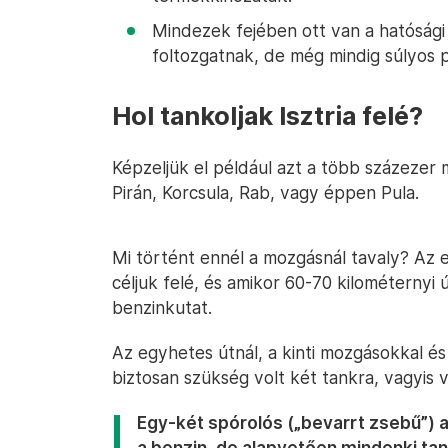
Mindezek fejében ott van a hatósági
foltozgatnak, de még mindig súlyos p
Hol tankoljak Isztria felé?
Képzeljük el például azt a több százezer 
Pirán, Korcsula, Rab, vagy éppen Pula.
Mi történt ennél a mozgásnál tavaly? Az 
céljuk felé, és amikor 60-70 kilométernyi
benzinkutat.
Az egyhetes útnál, a kinti mozgásokkal és 
biztosan szükség volt két tankra, vagyis vé
Egy-két spórolós („bevarrt zsebű”) 
a benzin, de alapvetően mindenki tan