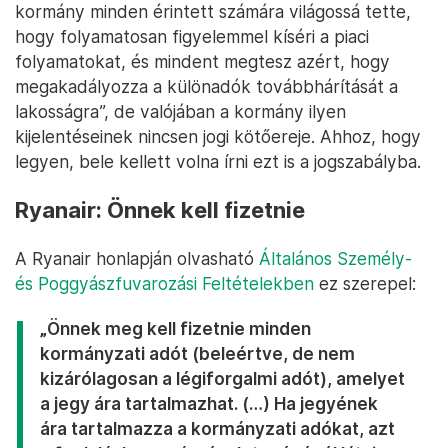
kormány minden érintett számára világossá tette,
hogy folyamatosan figyelemmel kíséri a piaci
folyamatokat, és mindent megtesz azért, hogy
megakadályozza a különadók továbbhárítását a
lakosságra”, de valójában a kormány ilyen
kijelentéseinek nincsen jogi kötőereje. Ahhoz, hogy
legyen, bele kellett volna írni ezt is a jogszabályba.
Ryanair: Önnek kell fizetnie
A Ryanair honlapján olvasható
Általános Személy-
és Poggyászfuvarozási Feltételekben
ez szerepel:
„Önnek meg kell fizetnie minden
kormányzati adót (beleértve, de nem
kizárólagosan a légiforgalmi adót), amelyet
a jegy ára tartalmazhat. (…) Ha jegyének
ára tartalmazza a kormányzati adókat, azt