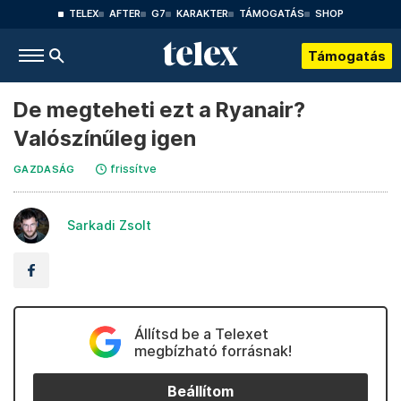
TELEX
AFTER
G7
KARAKTER
TÁMOGATÁS
SHOP
Támogatás
De megteheti ezt a Ryanair?
Valószínűleg igen
frissítve
GAZDASÁG
Sarkadi Zsolt
Állítsd be a Telexet
megbízható forrásnak!
Beállítom