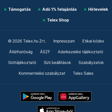
Támogatás
Adó 1% felajánlás
Hírlevelek
Telex Shop
© 2026 Telex.hu Zrt.
Impresszum
Etikai kódex
Átláthatóság
ÁSZF
Adatkezelési tájékoztató
Sütitájékoztató
Süti beállítások
Szabályzatok
Kommentelési szabályzat
Telex Sales