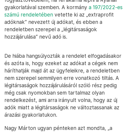
gyakorlatával szemben. A kormány
a 197/2022-es
számú rendeletében
vetette ki az „extraprofit
adóknak” nevezett új adókat, és ebben a
rendeletben szerepel a „légitársaságok
hozzájárulása” nevű adó is.
De hiába hangsúlyozták a rendelet elfogadásakor
és azóta is, hogy ezeket az adókat a cégek nem
háríthatják majd át az ügyfeleikre, a rendeletben
nem szerepel semmilyen erre vonatkozó tiltás. A
légitársaságok hozzájárulásáról szóló rész pedig
még csak nyomokban sem tartalmaz olyan
rendelkezést, ami arra irányult volna, hogy az új
adók miatt a légitársaságok ne változtassanak az
árazási gyakorlatukon.
Nagy Márton ugyan pénteken azt mondta, „a