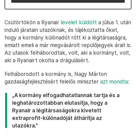
Csütörtökön a Ryanair
levelet küldött
a július 1. után
induló járatain utazóknak, és tájékoztatta őket,
hogy a kormány különadót rótt ki a légitársaságra,
emiatt emeli a már megvásárolt repülőjegyek árait is.
Az utasok felháborodtak, volt, aki a kormányt, volt,
aki a Ryanairt okolta a drágulásért.
Felháborodott a kormány is, Nagy Márton
gazdaságfejlesztésért felelős miniszter
azt mondta
:
„A kormány elfogadhatatlannak tartja és a
leghatározottabban elutasítja, hogy a
Ryanair a légitársaságokra kivetett
extraprofit-különadóját áthárítja az
utazókra.”