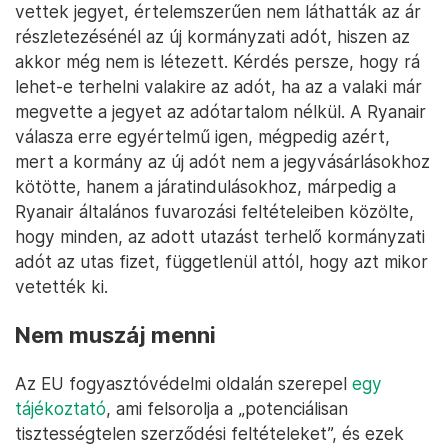
vettek jegyet, értelemszerűen nem láthatták az ár
részletezésénél az új kormányzati adót, hiszen az
akkor még nem is létezett. Kérdés persze, hogy rá
lehet-e terhelni valakire az adót, ha az a valaki már
megvette a jegyet az adótartalom nélkül. A Ryanair
válasza erre egyértelmű igen, mégpedig azért,
mert a kormány az új adót nem a jegyvásárlásokhoz
kötötte, hanem a járatindulásokhoz, márpedig a
Ryanair általános fuvarozási feltételeiben közölte,
hogy minden, az adott utazást terhelő kormányzati
adót az utas fizet, függetlenül attól, hogy azt mikor
vetették ki.
Nem muszáj menni
Az EU fogyasztóvédelmi oldalán szerepel
egy
tájékoztató
, ami felsorolja a „potenciálisan
tisztességtelen szerződési feltételeket”, és ezek