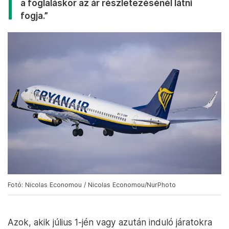
a foglaláskor az ár részletezésénél látni
fogja.”
Fotó: Nicolas Economou / Nicolas Economou/NurPhoto
Azok, akik július 1-jén vagy azután induló járatokra