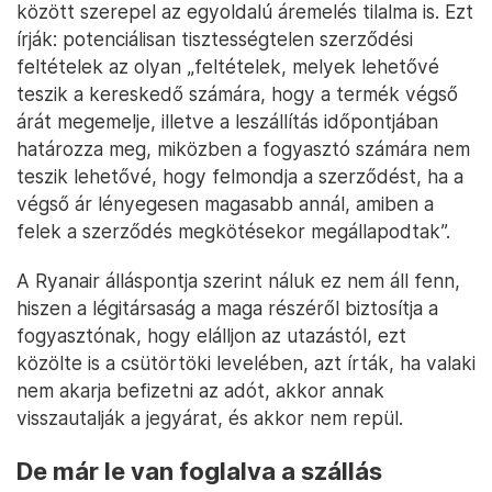
között szerepel az egyoldalú áremelés tilalma is. Ezt
írják: potenciálisan tisztességtelen szerződési
feltételek az olyan „feltételek, melyek lehetővé
teszik a kereskedő számára, hogy a termék végső
árát megemelje, illetve a leszállítás időpontjában
határozza meg, miközben a fogyasztó számára nem
teszik lehetővé, hogy felmondja a szerződést, ha a
végső ár lényegesen magasabb annál, amiben a
felek a szerződés megkötésekor megállapodtak”.
A Ryanair álláspontja szerint náluk ez nem áll fenn,
hiszen a légitársaság a maga részéről biztosítja a
fogyasztónak, hogy elálljon az utazástól, ezt
közölte is a csütörtöki levelében, azt írták, ha valaki
nem akarja befizetni az adót, akkor annak
visszautalják a jegyárat, és akkor nem repül.
De már le van foglalva a szállás