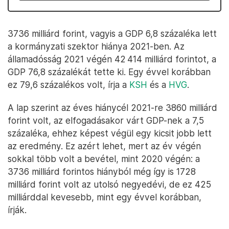
3736 milliárd forint, vagyis a GDP 6,8 százaléka lett
a kormányzati szektor hiánya 2021-ben. Az
államadósság 2021 végén 42 414 milliárd forintot, a
GDP 76,8 százalékát tette ki. Egy évvel korábban
ez 79,6 százalékos volt, írja a
KSH
és a
HVG
.
A lap szerint az éves hiánycél 2021-re 3860 milliárd
forint volt, az elfogadásakor várt GDP-nek a 7,5
százaléka, ehhez képest végül egy kicsit jobb lett
az eredmény. Ez azért lehet, mert az év végén
sokkal több volt a bevétel, mint 2020 végén: a
3736 milliárd forintos hiányból még így is 1728
milliárd forint volt az utolsó negyedévi, de ez 425
milliárddal kevesebb, mint egy évvel korábban,
írják.