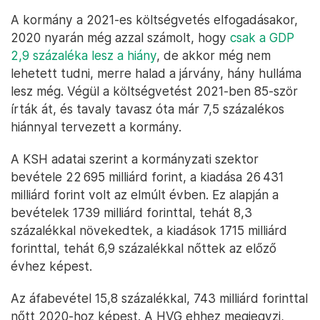
A kormány a 2021-es költségvetés elfogadásakor,
2020 nyarán még azzal számolt, hogy
csak a GDP
2,9 százaléka lesz a hiány
, de akkor még nem
lehetett tudni, merre halad a járvány, hány hulláma
lesz még. Végül a költségvetést 2021-ben 85-ször
írták át, és tavaly tavasz óta már 7,5 százalékos
hiánnyal tervezett a kormány.
A KSH adatai szerint a kormányzati szektor
bevétele 22 695 milliárd forint, a kiadása 26 431
milliárd forint volt az elmúlt évben. Ez alapján a
bevételek 1739 milliárd forinttal, tehát 8,3
százalékkal növekedtek, a kiadások 1715 milliárd
forinttal, tehát 6,9 százalékkal nőttek az előző
évhez képest.
Az áfabevétel 15,8 százalékkal, 743 milliárd forinttal
nőtt 2020-hoz képest. A HVG ehhez megjegyzi,