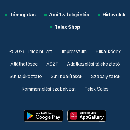
Támogatás
Adó 1% felajánlás
Hírlevelek
Telex Shop
© 2026 Telex.hu Zrt.
Impresszum
Etikai kódex
Átláthatóság
ÁSZF
Adatkezelési tájékoztató
Sütitájékoztató
Süti beállítások
Szabályzatok
Kommentelési szabályzat
Telex Sales