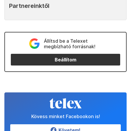
Partnereinktől
Állítsd be a Telexet
megbízható forrásnak!
Beállítom
Kövess minket Facebookon is!
Követem!