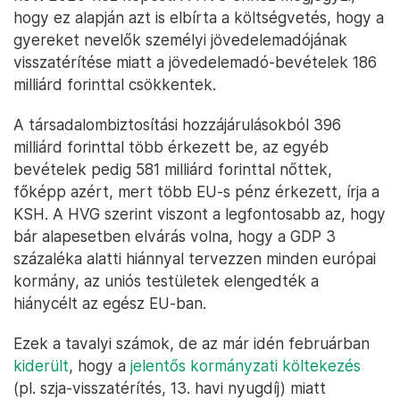
hogy ez alapján azt is elbírta a költségvetés, hogy a
gyereket nevelők személyi jövedelemadójának
visszatérítése miatt a jövedelemadó-bevételek 186
milliárd forinttal csökkentek.
A társadalombiztosítási hozzájárulásokból 396
milliárd forinttal több érkezett be, az egyéb
bevételek pedig 581 milliárd forinttal nőttek,
főképp azért, mert több EU-s pénz érkezett, írja a
KSH. A HVG szerint viszont a legfontosabb az, hogy
bár alapesetben elvárás volna, hogy a GDP 3
százaléka alatti hiánnyal tervezzen minden európai
kormány, az uniós testületek elengedték a
hiánycélt az egész EU-ban.
Ezek a tavalyi számok, de az már idén februárban
kiderült
, hogy a
jelentős kormányzati költekezés
(pl. szja-visszatérítés, 13. havi nyugdíj) miatt