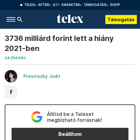
TELEX
AFTER
G7
KARAKTER
TÁMOGATÁS
SHOP
Támogatás
3736 milliárd forint lett a hiány
2021-ben
GAZDASÁG
Presinszky Judit
Állítsd be a Telexet
megbízható forrásnak!
Beállítom