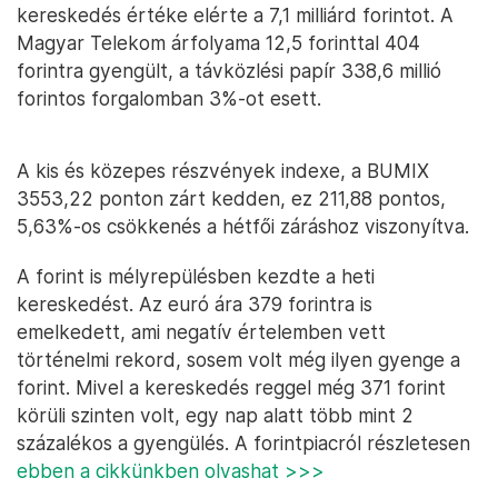
kereskedés értéke elérte a 7,1 milliárd forintot. A
Magyar Telekom árfolyama 12,5 forinttal 404
forintra gyengült, a távközlési papír 338,6 millió
forintos forgalomban 3%-ot esett.
A kis és közepes részvények indexe, a BUMIX
3553,22 ponton zárt kedden, ez 211,88 pontos,
5,63%-os csökkenés a hétfői záráshoz viszonyítva.
A forint is mélyrepülésben kezdte a heti
kereskedést. Az euró ára 379 forintra is
emelkedett, ami negatív értelemben vett
történelmi rekord, sosem volt még ilyen gyenge a
forint. Mivel a kereskedés reggel még 371 forint
körüli szinten volt, egy nap alatt több mint 2
százalékos a gyengülés. A forintpiacról részletesen
ebben a cikkünkben olvashat >>>