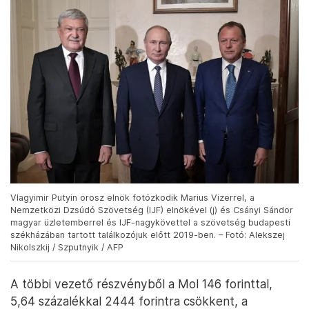
Vlagyimir Putyin orosz elnök fotózkodik Marius Vizerrel, a
Nemzetközi Dzsúdó Szövetség (IJF) elnökével (j) és Csányi Sándor
magyar üzletemberrel és IJF-nagykövettel a szövetség budapesti
székházában tartott találkozójuk előtt 2019-ben. – Fotó: Alekszej
Nikolszkij / Szputnyik / AFP
A többi vezető részvényből a Mol 146 forinttal,
5,64 százalékkal 2444 forintra csökkent, a