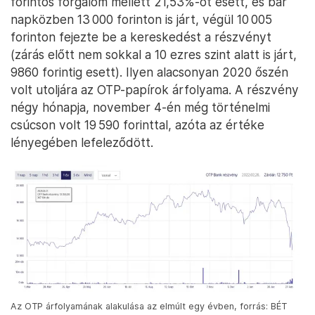
forintos forgalom mellett 21,53%-ot esett, és bár
napközben 13 000 forinton is járt, végül 10 005
forinton fejezte be a kereskedést a részvényt
(zárás előtt nem sokkal a 10 ezres szint alatt is járt,
9860 forintig esett). Ilyen alacsonyan 2020 őszén
volt utoljára az OTP-papírok árfolyama. A részvény
négy hónapja, november 4-én még történelmi
csúcson volt 19 590 forinttal, azóta az értéke
lényegében lefeleződött.
Az OTP árfolyamának alakulása az elmúlt egy évben, forrás: BÉT