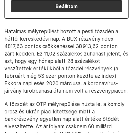
Beállítom
Hatalmas mélyrepülést hozott a pesti tőzsdén a
hétfői kereskedési nap. A BUX részvényindex
4817,63 pontos csökkenéssel 38 913,62 ponton
zárt kedden. Ez 11,02 százalékos zuhanást jelent, és
azt, hogy egy hónap alatt 28 százalékot
veszítettek értékükből a tőzsdei részvények (a
februárt még 53 ezer ponton kezdte az index).
Ekkora napi esés 2020 márciusa, a koronavírus-
járvány kirobbanása óta nem volt a részvénypiacon.
A tőzsdét az OTP mélyrepülése húzta le, a komoly
orosz és ukrán piaci kitettsége miatt a
bankrészvény egyetlen nap alatt értéke ötödét
elveszítette. Az árfolyam csaknem 60 milliárd