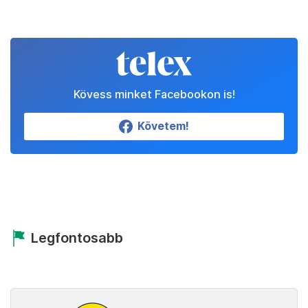
Kövess minket Facebookon is!
Követem!
Legfontosabb