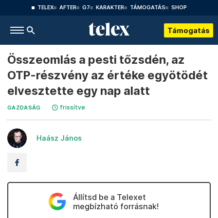
TELEX
AFTER
G7
KARAKTER
TÁMOGATÁS
SHOP
Támogatás
Összeomlás a pesti tőzsdén, az
OTP-részvény az értéke egyötödét
elvesztette egy nap alatt
frissítve
GAZDASÁG
Haász János
Állítsd be a Telexet
megbízható forrásnak!