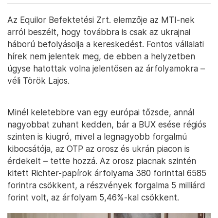
Az Equilor Befektetési Zrt. elemzője az MTI-nek
arról beszélt, hogy továbbra is csak az ukrajnai
háború befolyásolja a kereskedést. Fontos vállalati
hírek nem jelentek meg, de ebben a helyzetben
úgyse hatottak volna jelentősen az árfolyamokra –
véli Török Lajos.
Minél keletebbre van egy európai tőzsde, annál
nagyobbat zuhant kedden, bár a BUX esése régiós
szinten is kiugró, mivel a legnagyobb forgalmú
kibocsátója, az OTP az orosz és ukrán piacon is
érdekelt – tette hozzá. Az orosz piacnak szintén
kitett Richter-papírok árfolyama 380 forinttal 6585
forintra csökkent, a részvények forgalma 5 milliárd
forint volt, az árfolyam 5,46%-kal csökkent.