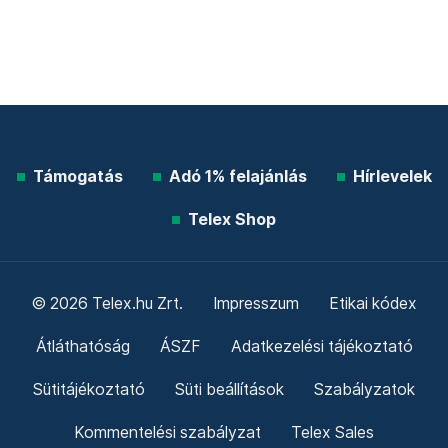
Támogatás
Adó 1% felajánlás
Hírlevelek
Telex Shop
© 2026 Telex.hu Zrt.
Impresszum
Etikai kódex
Átláthatóság
ÁSZF
Adatkezelési tájékoztató
Sütitájékoztató
Süti beállítások
Szabályzatok
Kommentelési szabályzat
Telex Sales