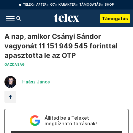
TELEX
AFTER
G7
KARAKTER
TÁMOGATÁS
SHOP
Támogatás
A nap, amikor Csányi Sándor
vagyonát 11 151 949 545 forinttal
apasztotta le az OTP
GAZDASÁG
Haász János
Állítsd be a Telexet
megbízható forrásnak!