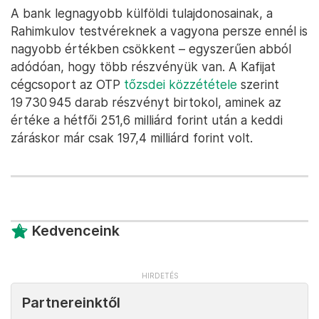
A bank legnagyobb külföldi tulajdonosainak, a
Rahimkulov testvéreknek a vagyona persze ennél is
nagyobb értékben csökkent – egyszerűen abból
adódóan, hogy több részvényük van. A Kafijat
cégcsoport az OTP
tőzsdei közzététele
szerint
19 730 945 darab részvényt birtokol, aminek az
értéke a hétfői 251,6 milliárd forint után a keddi
záráskor már csak 197,4 milliárd forint volt.
Kedvenceink
Partnereinktől