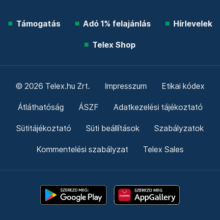
Támogatás
Adó 1% felajánlás
Hírlevelek
Telex Shop
© 2026 Telex.hu Zrt.
Impresszum
Etikai kódex
Átláthatóság
ÁSZF
Adatkezelési tájékoztató
Sütitájékoztató
Süti beállítások
Szabályzatok
Kommentelési szabályzat
Telex Sales