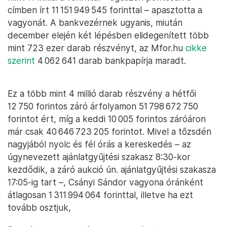
címben írt 11 151 949 545 forinttal – apasztotta a
vagyonát. A bankvezérnek ugyanis, miután
december elején két lépésben elidegenített több
mint 723 ezer darab részvényt, az Mfor.hu
cikke
szerint
4 062 641 darab bankpapírja maradt.
Ez a több mint 4 millió darab részvény a hétfői
12 750 forintos záró árfolyamon 51 798 672 750
forintot ért, míg a keddi 10 005 forintos záróáron
már csak 40 646 723 205 forintot. Mivel a tőzsdén
nagyjából nyolc és fél órás a kereskedés – az
úgynevezett ajánlatgyűjtési szakasz 8:30-kor
kezdődik, a záró aukció ún. ajánlatgyűjtési szakasza
17:05-ig tart –, Csányi Sándor vagyona óránként
átlagosan 1 311 994 064 forinttal, illetve ha ezt
tovább osztjuk,