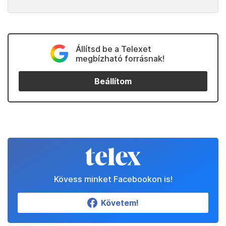
Állítsd be a Telexet
megbízható forrásnak!
Beállítom
Kövess minket Facebookon is!
Követem!