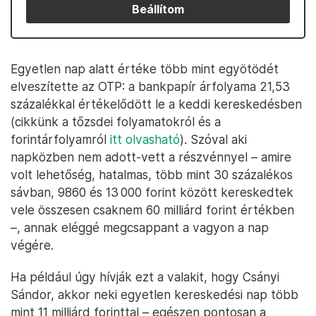
Beállítom
Egyetlen nap alatt értéke több mint egyötödét
elveszítette az OTP: a bankpapír árfolyama 21,53
százalékkal értékelődött le a keddi kereskedésben
(cikkünk a tőzsdei folyamatokról és a
forintárfolyamról
itt olvasható
). Szóval aki
napközben nem adott-vett a részvénnyel – amire
volt lehetőség, hatalmas, több mint 30 százalékos
sávban, 9860 és 13 000 forint között kereskedtek
vele összesen csaknem 60 milliárd forint értékben
–, annak eléggé megcsappant a vagyon a nap
végére.
Ha például úgy hívják ezt a valakit, hogy Csányi
Sándor, akkor neki egyetlen kereskedési nap több
mint 11 milliárd forinttal – egészen pontosan a