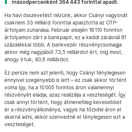
másodpercenként 364 443 forinttal apadt.
Ha havi összevetést nézünk, akkor Csányi vagyonát
csaknem 33 milliárd forinttal apasztotta az OTP-
árfolyam zuhanása. Február elsején 18 110 forinton
árfolyamon zárt a bankpapír, ez a keddi zárásnál 81
százalékkal több. A bankvezér részvénycsomagja
akkor még nagyjából 73,5 milliárdot ért, míg most,
ahogy írtuk, 40,6 milliárdot.
Ez persze nem azt jelenti, hogy Csányi ténylegesen
ennyivel szegényebb is lett – ez csak akkor történt
volna így, ha a 10 005 forintos áron valamennyi
részvényét eladja, azaz realizálja a veszteségét. Így
csak annyi történt, hogy átmenetileg kevesebbet
ér a részvényállománya, vagyis ha tőzsdei áron el
akarná adni, akkor szenvedné el ténylegesen ezt a
veszteséget.