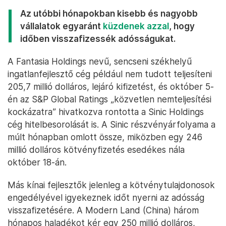
Az utóbbi hónapokban kisebb és nagyobb
vállalatok egyaránt
küzdenek azzal
, hogy
időben visszafizessék adósságukat.
A Fantasia Holdings nevű, sencseni székhelyű
ingatlanfejlesztő cég például nem tudott teljesíteni
205,7 millió dolláros, lejáró kifizetést, és október 5-
én az S&P Global Ratings „közvetlen nemteljesítési
kockázatra” hivatkozva rontotta a Sinic Holdings
cég hitelbesorolását is. A Sinic részvényárfolyama a
múlt hónapban omlott össze, miközben egy 246
millió dolláros kötvényfizetés esedékes nála
október 18-án.
Más kínai fejlesztők jelenleg a kötvénytulajdonosok
engedélyével igyekeznek időt nyerni az adósság
visszafizetésére. A Modern Land (China) három
hónapos haladékot kér egy 250 millió dolláros,