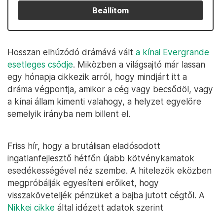
Beállítom
Hosszan elhúzódó drámává vált
a kínai Evergrande
esetleges csődje
. Miközben a világsajtó már lassan
egy hónapja cikkezik arról, hogy mindjárt itt a
dráma végpontja, amikor a cég vagy becsődöl, vagy
a kínai állam kimenti valahogy, a helyzet egyelőre
semelyik irányba nem billent el.
Friss hír, hogy a brutálisan eladósodott
ingatlanfejlesztő hétfőn újabb kötvénykamatok
esedékességével néz szembe. A hitelezők eközben
megpróbálják egyesíteni erőiket, hogy
visszaköveteljék pénzüket a bajba jutott cégtől. A
Nikkei cikke
által idézett adatok szerint