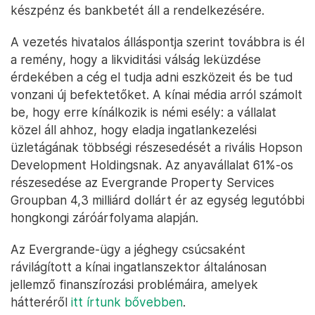
készpénz és bankbetét áll a rendelkezésére.
A vezetés hivatalos álláspontja szerint továbbra is él
a remény, hogy a likviditási válság leküzdése
érdekében a cég el tudja adni eszközeit és be tud
vonzani új befektetőket. A kínai média arról számolt
be, hogy erre kínálkozik is némi esély: a vállalat
közel áll ahhoz, hogy eladja ingatlankezelési
üzletágának többségi részesedését a rivális Hopson
Development Holdingsnak. Az anyavállalat 61%-os
részesedése az Evergrande Property Services
Groupban 4,3 milliárd dollárt ér az egység legutóbbi
hongkongi záróárfolyama alapján.
Az Evergrande-ügy a jéghegy csúcsaként
rávilágított a kínai ingatlanszektor általánosan
jellemző finanszírozási problémáira, amelyek
hátteréről
itt írtunk bővebben
.