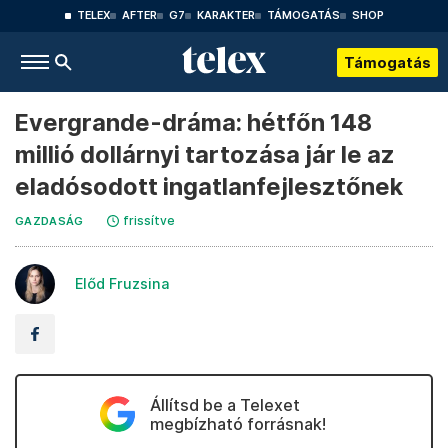
TELEX
AFTER
G7
KARAKTER
TÁMOGATÁS
SHOP
Támogatás
Evergrande-dráma: hétfőn 148
millió dollárnyi tartozása jár le az
eladósodott ingatlanfejlesztőnek
frissítve
GAZDASÁG
Előd Fruzsina
Állítsd be a Telexet
megbízható forrásnak!