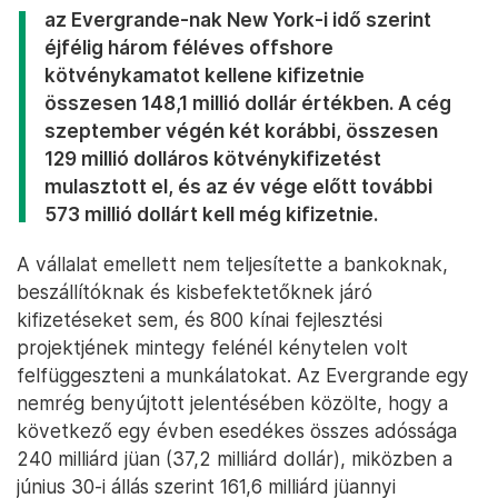
az Evergrande-nak New York-i idő szerint
éjfélig három féléves offshore
kötvénykamatot kellene kifizetnie
összesen 148,1 millió dollár értékben. A cég
szeptember végén két korábbi, összesen
129 millió dolláros kötvénykifizetést
mulasztott el, és az év vége előtt további
573 millió dollárt kell még kifizetnie.
A vállalat emellett nem teljesítette a bankoknak,
beszállítóknak és kisbefektetőknek járó
kifizetéseket sem, és 800 kínai fejlesztési
projektjének mintegy felénél kénytelen volt
felfüggeszteni a munkálatokat. Az Evergrande egy
nemrég benyújtott jelentésében közölte, hogy a
következő egy évben esedékes összes adóssága
240 milliárd jüan (37,2 milliárd dollár), miközben a
június 30-i állás szerint 161,6 milliárd jüannyi