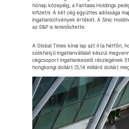
hónap közepéig, a Fantasia Holdings pedig
kifizetni. A két cég együttes adóssága ma
ingatlankötvények értékét. A Sinic Holdin
az S&P is leminősítette.
A Global Times kínai lap azt írta hétfőn,
székhelyű ingatlanvállalat készül megven
cégcsoport ingatlankezelő részlegének 51 
hongkongi dollárt (5,14 milliárd dollár) m