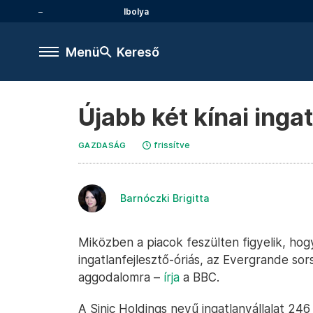
Ibolya
Menü
Kereső
Újabb két kínai inga
frissítve
GAZDASÁG
Barnóczki Brigitta
Miközben a piacok feszülten figyelik, hogy 
ingatlanfejlesztő-óriás, az Evergrande sors
aggodalomra –
írja
a BBC.
A Sinic Holdings nevű ingatlanvállalat 246 