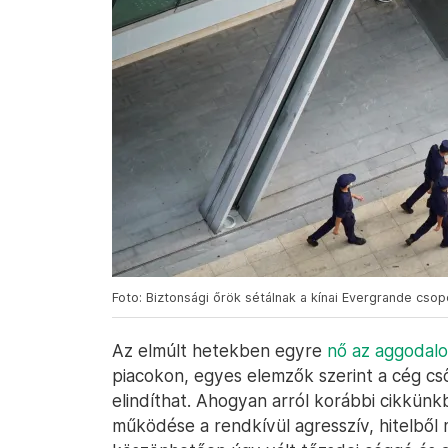
Foto: Biztonsági őrök sétálnak a kínai Evergrande cso
Az elmúlt hetekben egyre
nő az aggodal
piacokon, egyes elemzők szerint a cég cső
elindíthat. Ahogyan arról korábbi cikkün
működése a rendkívül agresszív, hitelből