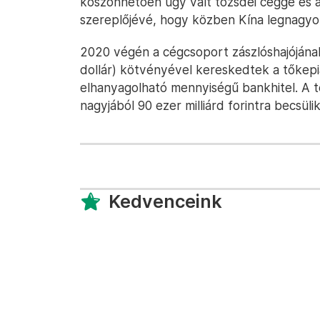
köszönhetően úgy vált tőzsdei céggé és a
szereplőjévé, hogy közben Kína legnagyobb
2020 végén a cégcsoport zászlóshajójának 2
dollár) kötvényével kereskedtek a tőkep
elhanyagolható mennyiségű bankhitel. A t
nagyjából 90 ezer milliárd forintra becsülik
Kedvenceink