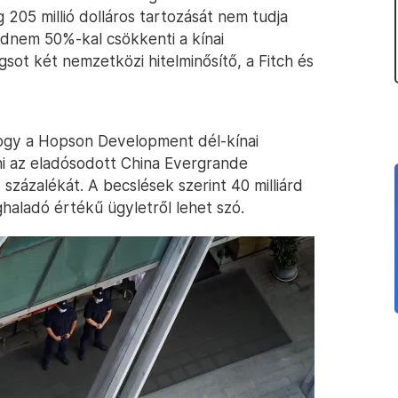
 205 millió dolláros tartozását nem tudja
jdnem 50%-kal csökkenti a kínai
gsot két nemzetközi hitelminősítő, a Fitch és
 hogy a Hopson Development dél-kínai
ni az eladósodott China Evergrande
százalékát. A becslések szerint 40 milliárd
eghaladó értékű ügyletről lehet szó.