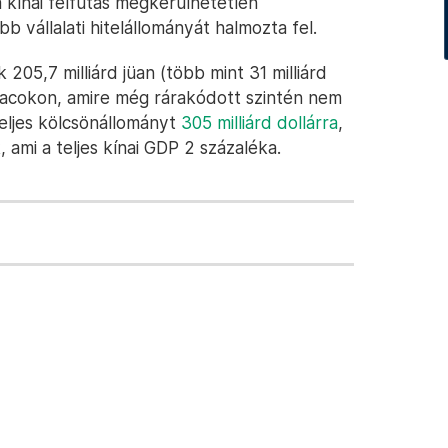
 kínai felfutás megkerülhetetlen
 vállalati hitelállományát halmozta fel.
05,7 milliárd jüan (több mint 31 milliárd
iacokon, amire még rárakódott szintén nem
eljes kölcsönállományt
305 milliárd dollárra
,
, ami a teljes kínai GDP 2 százaléka.