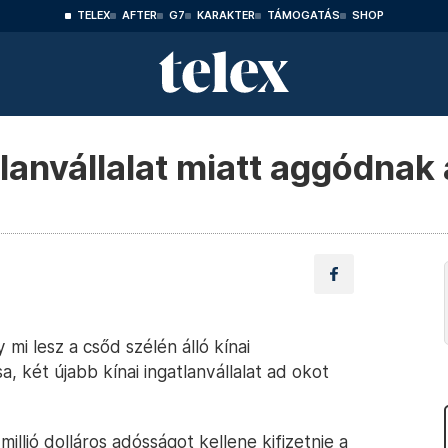
TELEX
AFTER
G7
KARAKTER
TÁMOGATÁS
SHOP
tlanvállalat miatt aggódnak
mi lesz a csőd szélén álló kínai
a, két újabb kínai ingatlanvállalat ad okot
millió dolláros adósságot kellene kifizetnie a