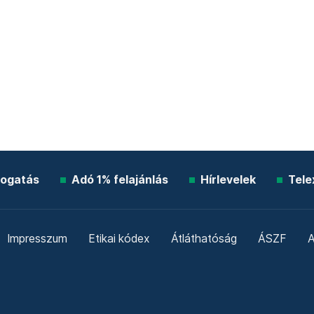
ogatás
Adó 1% felajánlás
Hírlevelek
Tele
Impresszum
Etikai kódex
Átláthatóság
ÁSZF
A
Süti beállítások
Szabályzatok
Kommentelési szabály