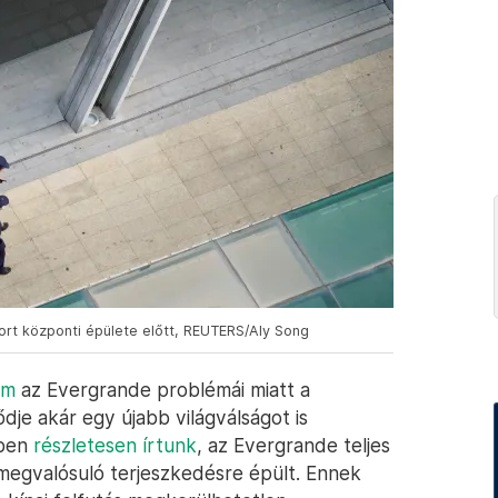
port központi épülete előtt, REUTERS/Aly Song
om
az Evergrande problémái miatt a
dje akár egy újabb világválságot is
kben
részletesen írtunk
, az Evergrande teljes
 megvalósuló terjeszkedésre épült. Ennek