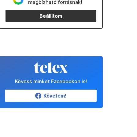
megbízható forrásnak!
Beállítom
Kövess minket Facebookon is!
Követem!