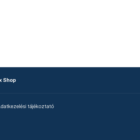
x Shop
datkezelési tájékoztató
zat
Telex Sales