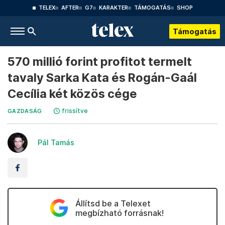
TELEX
AFTER
G7
KARAKTER
TÁMOGATÁS
SHOP
Támogatás
570 millió forint profitot termelt
tavaly Sarka Kata és Rogán-Gaál
Cecília két közös cége
frissítve
GAZDASÁG
Pál Tamás
Állítsd be a Telexet
megbízható forrásnak!