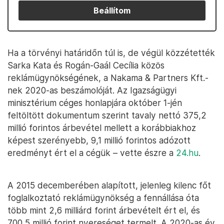
Beállítom
Ha a törvényi határidőn túl is, de végül közzétették
Sarka Kata és Rogán-Gaál Cecília közös
reklámügynökségének, a Nakama & Partners Kft.-
nek 2020-as beszámolóját. Az Igazságügyi
minisztérium céges honlapjára október 1-jén
feltöltött dokumentum szerint tavaly nettó 375,2
millió forintos árbevétel mellett a korábbiakhoz
képest szerényebb, 9,1 millió forintos adózott
eredményt ért el a cégük – vette észre a
24.hu
.
A 2015 decemberében alapított, jelenleg kilenc főt
foglalkoztató reklámügynökség a fennállása óta
több mint 2,6 milliárd forint árbevételt ért el, és
700,5 millió forint nyereséget termelt. A 2020-as év