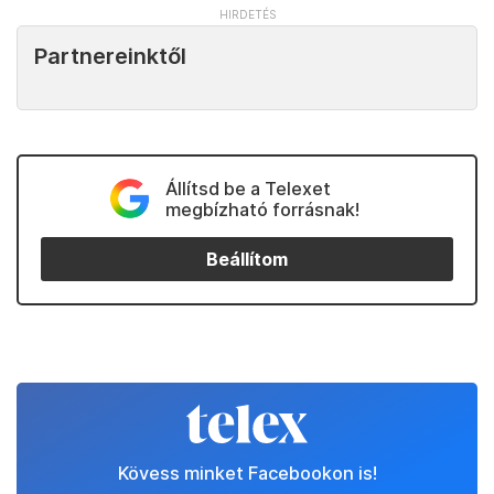
Partnereinktől
Állítsd be a Telexet
megbízható forrásnak!
Beállítom
Kövess minket Facebookon is!