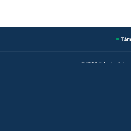
Tám
© 2026 Telex.hu Zrt.
Sütitájékoztató