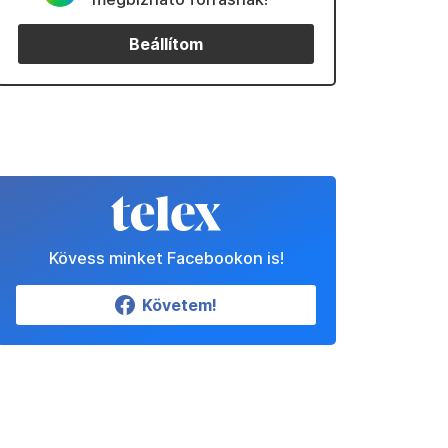
Beállítom
Kövess minket Facebookon is!
Követem!