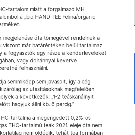
HC-tartalom miatt a forgalmazó MH
galomból a „bio HAND TEE Felina/organic
erméket.
ek megjelenése óta tömegével rendelnek a
i viszont már határértéken belül tartalmaz
gy a fogyasztók egy része a kenderleveleket
gában, vagy dohánnyal keverve
eretné felhasználni.
ja semmiképp sem javasolt, így a cég
kizárólag az utasításoknak megfelelően
elyek a következők: „1-2 teáskanálnyit
lőtt hagyjuk állni kb. 6 percig.”
 THC-tartalma a megengedett 0,2%-os
agas THC-tartalmú teák 2021. eleje óta nem
orlatilag nem oldódik, tehát tea formában