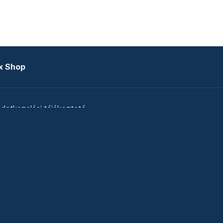
x Shop
datkezelési tájékoztató
zat
Telex Sales