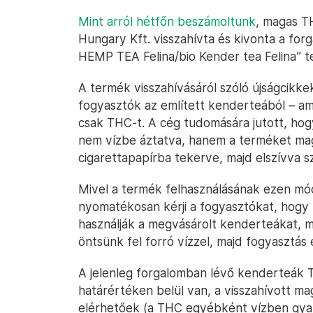
Mint arról hétfőn beszámoltunk
, magas T
Hungary Kft. visszahívta és kivonta a for
HEMP TEA Felina/bio Kender tea Felina” t
A termék visszahívásáról szóló újságcikk
fogyasztók az említett kenderteából – am
csak THC-t. A cég tudomására jutott, ho
nem vízbe áztatva, hanem a terméket ma
cigarettapapírba tekerve, majd elszívva sz
Mivel a termék felhasználásának ezen mód
nyomatékosan kérji a fogyasztókat, hogy 
használják a megvásárolt kenderteákat, m
öntsünk fel forró vízzel, majd fogyasztás e
A jelenleg forgalomban lévő kenderteák
határértéken belül van, a visszahívott m
elérhetőek (a THC egyébként vízben gyak