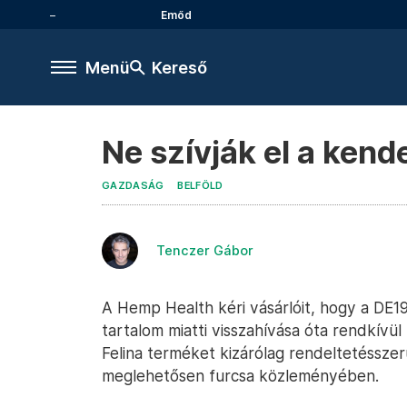
Emőd
Menü
Kereső
Ne szívják el a kend
GAZDASÁG
BELFÖLD
Tenczer Gábor
A Hemp Health kéri vásárlóit, hogy a D
tartalom miatti visszahívása óta rendkí
Felina terméket kizárólag rendeltetésszer
meglehetősen furcsa közleményében.