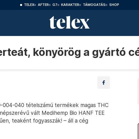
TELEX
AFTER
G7
KARAKTER
TÁMOGATÁS
SHOP
erteát, könyörög a gyártó c
E19-004-040 tételszámú termékek magas THC
vül népszerévű vált Medihemp Bio HANF TEE
űen, teaként fogyasszák! – áll a cég