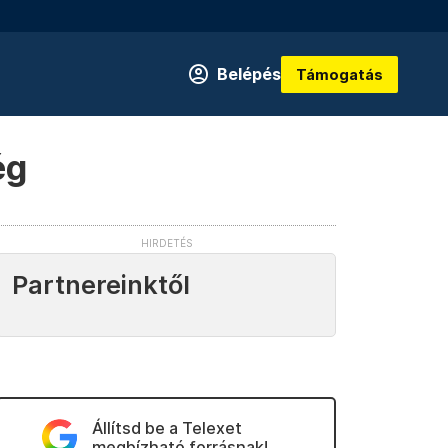
Belépés
Támogatás
ég
Partnereinktől
Állítsd be a Telexet
megbízható forrásnak!