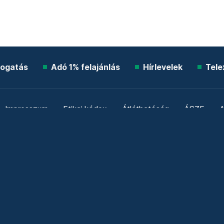
ogatás
Adó 1% felajánlás
Hírlevelek
Tele
Impresszum
Etikai kódex
Átláthatóság
ÁSZF
A
Süti beállítások
Szabályzatok
Kommentelési szabály