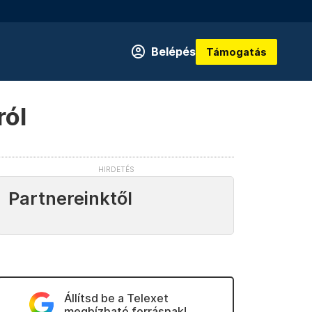
Belépés
Támogatás
ról
Partnereinktől
Állítsd be a Telexet
megbízható forrásnak!