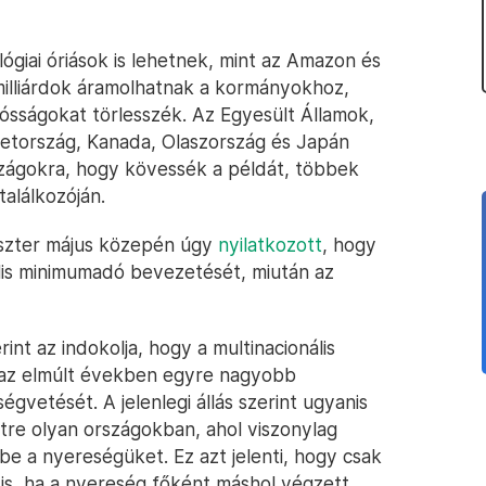
lógiai óriások is lehetnek, mint az Amazon és
milliárdok áramolhatnak a kormányokhoz,
ósságokat törlesszék. Az Egyesült Államok,
metország, Kanada, Olaszország és Japán
zágokra, hogy kövessék a példát, többek
alálkozóján.
niszter május közepén úgy
nyilatkozott
, hogy
lis minimumadó bevezetését, miután az
t az indokolja, hogy a multinacionális
i az elmúlt években egyre nagyobb
égvetését. A jelenlegi állás szerint ugyanis
étre olyan országokban, ahol viszonylag
k be a nyereségüket. Ez azt jelenti, hogy csak
 is, ha a nyereség főként máshol végzett