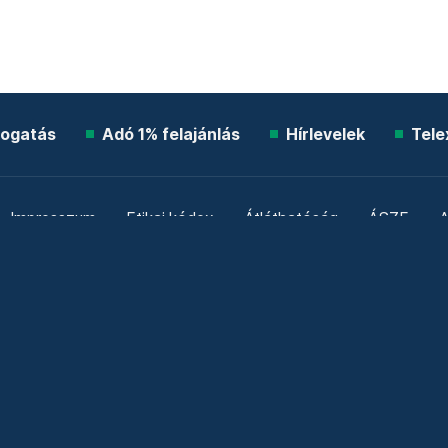
ogatás
Adó 1% felajánlás
Hírlevelek
Tele
Impresszum
Etikai kódex
Átláthatóság
ÁSZF
A
Süti beállítások
Szabályzatok
Kommentelési szabály