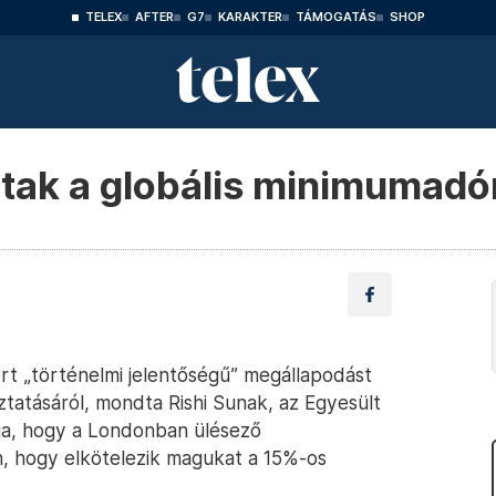
TELEX
AFTER
G7
KARAKTER
TÁMOGATÁS
SHOP
tak a globális minimumadó
rt „történelmi jelentőségű” megállapodást
ztatásáról, mondta Rishi Sunak, az Egyesült
rja, hogy a Londonban ülésező
, hogy elkötelezik magukat a 15%-os