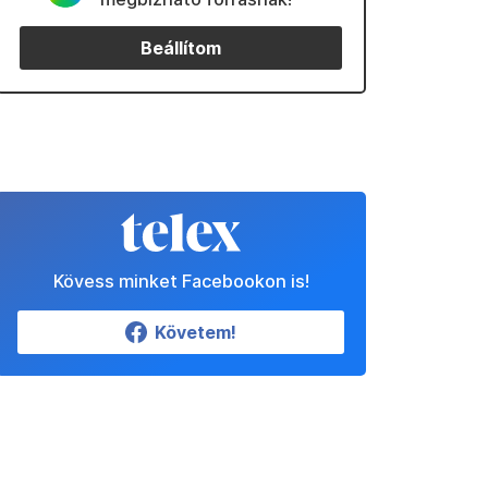
Beállítom
Kövess minket Facebookon is!
Követem!