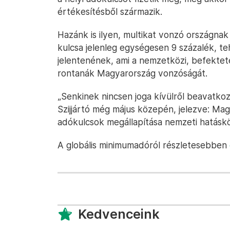
értékesítésből származik.
Hazánk is ilyen, multikat vonzó országna
kulcsa jelenleg egységesen 9 százalék, 
jelentenének, ami a nemzetközi, befekte
rontanák Magyarország vonzóságát.
„Senkinek nincsen joga kívülről beavatko
Szijjártó még május közepén, jelezve: Ma
adókulcsok megállapítása nemzeti hatásk
A globális minimumadóról részletesebben
Kedvenceink