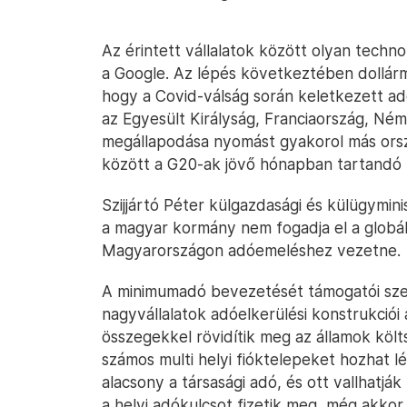
Az érintett vállalatok között olyan techno
a Google. Az lépés következtében dollár
hogy a Covid-válság során keletkezett ad
az Egyesült Királyság, Franciaország, Né
megállapodása nyomást gyakorol más ors
között a G20-ak jövő hónapban tartandó t
Szijjártó Péter külgazdasági és külügymi
a magyar kormány nem fogadja el a globá
Magyarországon adóemeléshez vezetne.
A minimumadó bevezetését támogatói szerin
nagyvállalatok adóelkerülési konstrukció
összegekkel rövidítik meg az államok költs
számos multi helyi fióktelepeket hozhat l
alacsony a társasági adó, és ott vallhatjá
a helyi adókulcsot fizetik meg, még akkor