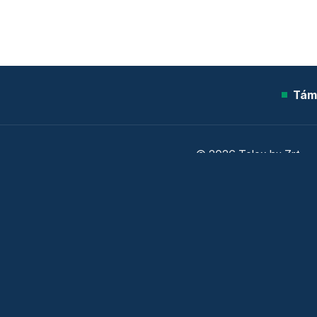
Tám
© 2026 Telex.hu Zrt.
Sütitájékoztató