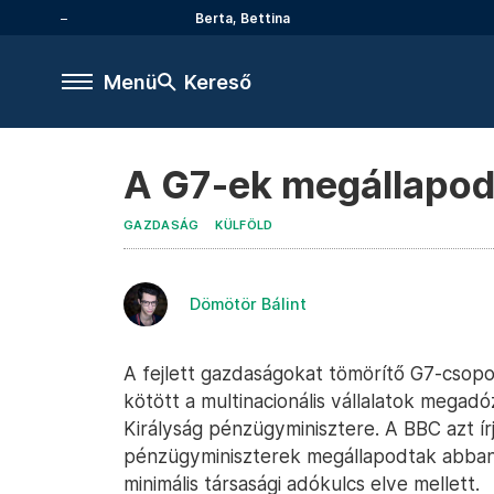
Berta, Bettina
Menü
Kereső
A G7-ek megállapod
GAZDASÁG
KÜLFÖLD
Dömötör Bálint
A fejlett gazdaságokat tömörítő G7-csopo
kötött a multinacionális vállalatok megadó
Királyság pénzügyminisztere. A BBC azt í
pénzügyminiszterek megállapodtak abban
minimális társasági adókulcs elve mellett.