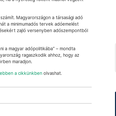
k számít. Magyarországon a társasági adó
tehát a minimumadós tervek adóemelést
tésekért zajló versenyben adószempontból
zni a magyar adópolitikába” – mondta
gyarország ragaszkodik ahhoz, hogy az
örben maradjon.
ebben a cikkünkben
olvashat.