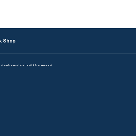
x Shop
datkezelési tájékoztató
zat
Telex Sales