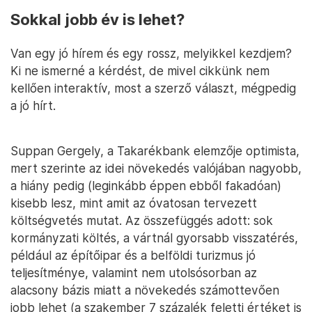
Sokkal jobb év is lehet?
Van egy jó hírem és egy rossz, melyikkel kezdjem?
Ki ne ismerné a kérdést, de mivel cikkünk nem
kellően interaktív, most a szerző választ, mégpedig
a jó hírt.
Suppan Gergely, a Takarékbank elemzője optimista,
mert szerinte az idei növekedés valójában nagyobb,
a hiány pedig (leginkább éppen ebből fakadóan)
kisebb lesz, mint amit az óvatosan tervezett
költségvetés mutat. Az összefüggés adott: sok
kormányzati költés, a vártnál gyorsabb visszatérés,
például az építőipar és a belföldi turizmus jó
teljesítménye, valamint nem utolsósorban az
alacsony bázis miatt a növekedés számottevően
jobb lehet (a szakember 7 százalék feletti értéket is