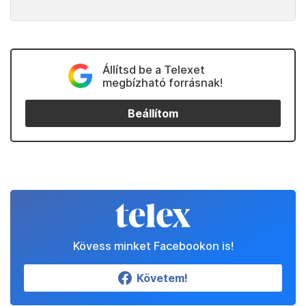
Állítsd be a Telexet
megbízható forrásnak!
Beállítom
Kövess minket Facebookon is!
Követem!