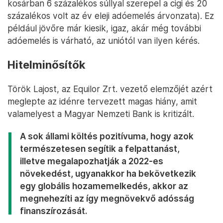
kosárban 6 százalékos súllyal szerepel a cigi és 20
százalékos volt az év eleji adóemelés árvonzata). Ez
például jövőre már kiesik, igaz, akár még további
adóemelés is várható, az uniótól van ilyen kérés.
Hitelminősítők
Török Lajost, az Equilor Zrt. vezető elemzőjét azért
meglepte az idénre tervezett magas hiány, amit
valamelyest a Magyar Nemzeti Bank is kritizált.
A sok állami költés pozitívuma, hogy azok
természetesen segítik a felpattanást,
illetve megalapozhatják a 2022-es
növekedést, ugyanakkor ha bekövetkezik
egy globális hozamemelkedés, akkor az
megnehezíti az így megnövekvő adósság
finanszírozását.