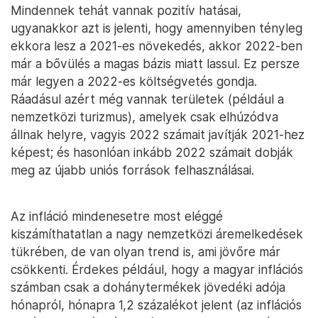
Mindennek tehát vannak pozitív hatásai,
ugyanakkor azt is jelenti, hogy amennyiben tényleg
ekkora lesz a 2021-es növekedés, akkor 2022-ben
már a bővülés a magas bázis miatt lassul. Ez persze
már legyen a 2022-es költségvetés gondja.
Ráadásul azért még vannak területek (például a
nemzetközi turizmus), amelyek csak elhúzódva
állnak helyre, vagyis 2022 számait javítják 2021-hez
képest; és hasonlóan inkább 2022 számait dobják
meg az újabb uniós források felhasználásai.
Az infláció mindenesetre most eléggé
kiszámíthatatlan a nagy nemzetközi áremelkedések
tükrében, de van olyan trend is, ami jövőre már
csökkenti. Érdekes például, hogy a magyar inflációs
számban csak a dohánytermékek jövedéki adója
hónapról, hónapra 1,2 százalékot jelent (az inflációs