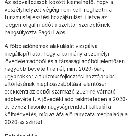
Az adóváltozások között kiemelhető, hogy a
veszélyhelyzet végéig nem kell megfizetni a
turizmusfejlesztési hozzájárulást, illetve az
idegenforgalmi adót a szektor szereplőinek–
hangsúlyozta Bagdi Lajos.
A főbb adónemek alakulását vizsgálva
megállapítható, hogy a kormány a személyi
jövedelemadóból és a társasági adóból jelentősen
nagyobb bevételt remél, mint 2020-ban,
ugyanakkor a turizmusfejlesztési hozzájárulás
eltörlésének meghosszabbítása jelentősen
csökkenti az ebből származó 2021-re várható
adóbevételt. A jövedéki adó tekintetében a 2020-
as évhez hasonló nagyságrenddel kalkulál a
költségvetés, míg az áfa előirányzata meghaladja a
2020-as szintet.