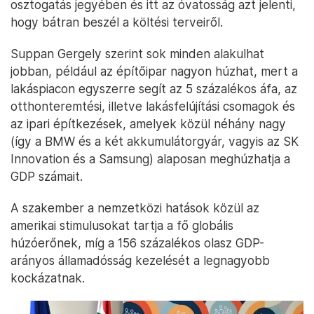
osztogatás jegyében és itt az óvatosság azt jelenti,
hogy bátran beszél a költési terveiről.
Suppan Gergely szerint sok minden alakulhat
jobban, például az építőipar nagyon húzhat, mert a
lakáspiacon egyszerre segít az 5 százalékos áfa, az
otthonteremtési, illetve lakásfelújítási csomagok és
az ipari építkezések, amelyek közül néhány nagy
(így a BMW és a két akkumulátorgyár, vagyis az SK
Innovation és a Samsung) alaposan meghúzhatja a
GDP számait.
A szakember a nemzetközi hatások közül az
amerikai stimulusokat tartja a fő globális
húzóerőnek, míg a 156 százalékos olasz GDP-
arányos államadósság kezelését a legnagyobb
kockázatnak.