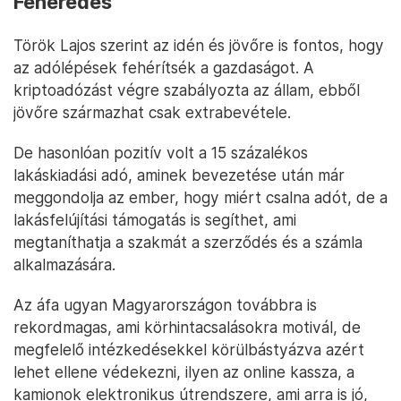
Fehéredés
Török Lajos szerint az idén és jövőre is fontos, hogy
az adólépések fehérítsék a gazdaságot. A
kriptoadózást végre szabályozta az állam, ebből
jövőre származhat csak extrabevétele.
De hasonlóan pozitív volt a 15 százalékos
lakáskiadási adó, aminek bevezetése után már
meggondolja az ember, hogy miért csalna adót, de a
lakásfelújítási támogatás is segíthet, ami
megtaníthatja a szakmát a szerződés és a számla
alkalmazására.
Az áfa ugyan Magyarországon továbbra is
rekordmagas, ami körhintacsalásokra motivál, de
megfelelő intézkedésekkel körülbástyázva azért
lehet ellene védekezni, ilyen az online kassza, a
kamionok elektronikus útrendszere, ami arra is jó,