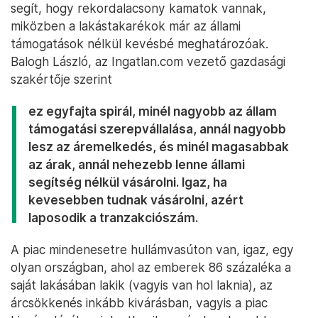
segít, hogy rekordalacsony kamatok vannak,
miközben a lakástakarékok már az állami
támogatások nélkül kevésbé meghatározóak.
Balogh László, az Ingatlan.com vezető gazdasági
szakértője szerint
ez egyfajta spirál, minél nagyobb az állam
támogatási szerepvállalása, annál nagyobb
lesz az áremelkedés, és minél magasabbak
az árak, annál nehezebb lenne állami
segítség nélkül vásárolni. Igaz, ha
kevesebben tudnak vásárolni, azért
laposodik a tranzakciószám.
A piac mindenesetre hullámvasúton van, igaz, egy
olyan országban, ahol az emberek 86 százaléka a
saját lakásában lakik (vagyis van hol laknia), az
árcsökkenés inkább kivárásban, vagyis a piac