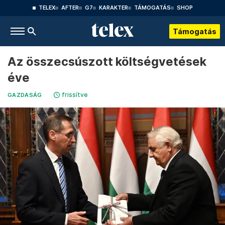
TELEX
AFTER
G7
KARAKTER
TÁMOGATÁS
SHOP
Támogatás
Az összecsúszott költségvetések
éve
frissítve
GAZDASÁG