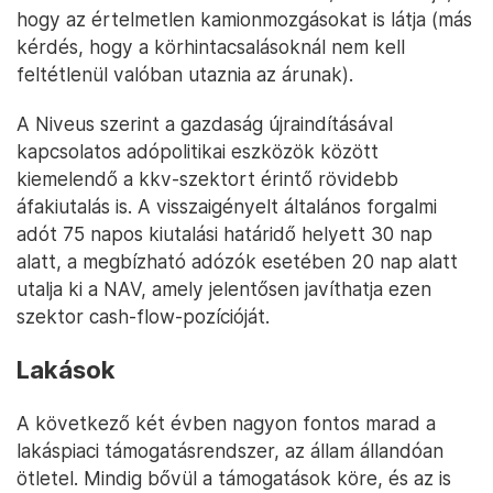
hogy az értelmetlen kamionmozgásokat is látja (más
kérdés, hogy a körhintacsalásoknál nem kell
feltétlenül valóban utaznia az árunak).
A Niveus szerint a gazdaság újraindításával
kapcsolatos adópolitikai eszközök között
kiemelendő a kkv-szektort érintő rövidebb
áfakiutalás is. A visszaigényelt általános forgalmi
adót 75 napos kiutalási határidő helyett 30 nap
alatt, a megbízható adózók esetében 20 nap alatt
utalja ki a NAV, amely jelentősen javíthatja ezen
szektor cash-flow-pozícióját.
Lakások
A következő két évben nagyon fontos marad a
lakáspiaci támogatásrendszer, az állam állandóan
ötletel. Mindig bővül a támogatások köre, és az is