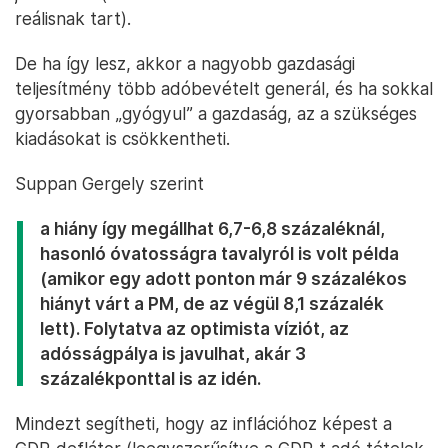
reálisnak tart).
De ha így lesz, akkor a nagyobb gazdasági
teljesítmény több adóbevételt generál, és ha sokkal
gyorsabban „gyógyul” a gazdaság, az a szükséges
kiadásokat is csökkentheti.
Suppan Gergely szerint
a hiány így megállhat 6,7-6,8 százaléknál,
hasonló óvatosságra tavalyról is volt példa
(amikor egy adott ponton már 9 százalékos
hiányt várt a PM, de az végül 8,1 százalék
lett). Folytatva az optimista víziót, az
adósságpálya is javulhat, akár 3
százalékponttal is az idén.
Mindezt segítheti, hogy az inflációhoz képest a