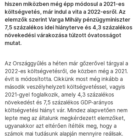
hiszen miközben még épp módosul a 2021-es
költségvetés, már indul a vita a 2022-esről. Az
elemzők szerint Varga Mihály pénzügyminiszter
7,5 százalékos idei hiányterve és 4,3 százalékos
növekedési várakozása túlzott óvatosságot
mutat.
Az Országgyűlés a héten már gőzerővel tárgyal a
2022-es költségvetésről, de közben még a 2021.
évit is módosította. Cikkünk most még inkább a
második veszélyhelyzeti költségvetéssel, vagyis
2021-gyel foglalkozik, amely 4,3 százalékos
növekedést és 7,5 százalékos GDP-arányos
költségvetési hiányt vár. Mindez alapvetően nem
lepte meg az általunk megkérdezett elemzőket,
ugyanakkor azt eltérően ítélték meg, hogy a
számok mai tudásunk alapján mennyire reálisak.