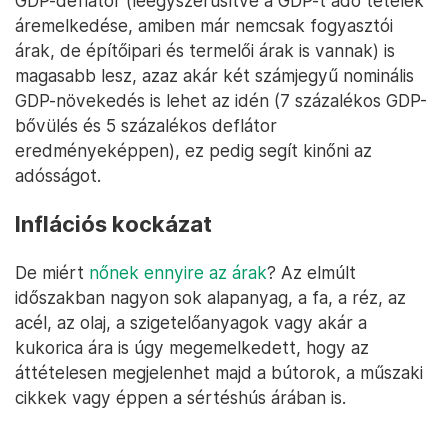
GDP-deflátor (leegyszerűsítve a GDP-t adó tételek
áremelkedése, amiben már nemcsak fogyasztói
árak, de építőipari és termelői árak is vannak) is
magasabb lesz, azaz akár két számjegyű nominális
GDP-növekedés is lehet az idén (7 százalékos GDP-
bővülés és 5 százalékos deflátor
eredményeképpen), ez pedig segít kinőni az
adósságot.
Inflációs kockázat
De miért
nőnek ennyire az árak
? Az elmúlt
időszakban nagyon sok alapanyag, a fa, a réz, az
acél, az olaj, a szigetelőanyagok vagy akár a
kukorica ára is úgy megemelkedett, hogy az
áttételesen megjelenhet majd a bútorok, a műszaki
cikkek vagy éppen a sértéshús árában is.