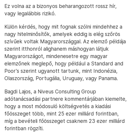
Ez volna az a bizonyos beharangozott rossz hír,
vagy legalábbis rizikó.
Külön kérdés, hogy mit fognak szólni mindehhez a
nagy hitelminősítők, amelyek eddig is elég szőrös
szívűek voltak Magyarországgal. Az elemző példája
szerint itthonról alighanem máshogyan látjuk
Magyarországot, mindenesetre egy magyar
elemzőnek meglepő, hogy például a Standard and
Poor's szerint ugyanott tartunk, mint Indonézia,
Olaszország, Portugália, Uruguay, vagy Panama.
Bagdi Lajos, a Niveus Consulting Group
adótanácsadási partnere kommentárjában kiemelte,
hogy a most módosuló költségvetés a kiadási
főösszeget több, mint 25 ezer milliárd forintban,
míg a bevételi főösszeget csaknem 23 ezer milliárd
forintban rögzíti.