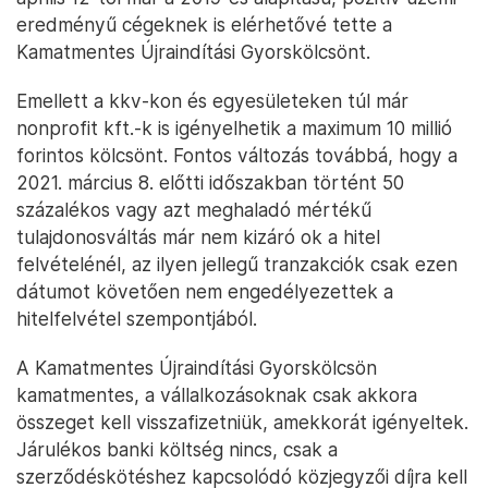
eredményű cégeknek is elérhetővé tette a
Kamatmentes Újraindítási Gyorskölcsönt.
Emellett a kkv-kon és egyesületeken túl már
nonprofit kft.-k is igényelhetik a maximum 10 millió
forintos kölcsönt. Fontos változás továbbá, hogy a
2021. március 8. előtti időszakban történt 50
százalékos vagy azt meghaladó mértékű
tulajdonosváltás már nem kizáró ok a hitel
felvételénél, az ilyen jellegű tranzakciók csak ezen
dátumot követően nem engedélyezettek a
hitelfelvétel szempontjából.
A Kamatmentes Újraindítási Gyorskölcsön
kamatmentes, a vállalkozásoknak csak akkora
összeget kell visszafizetniük, amekkorát igényeltek.
Járulékos banki költség nincs, csak a
szerződéskötéshez kapcsolódó közjegyzői díjra kell