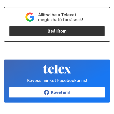
Állítsd be a Telexet
megbízható forrásnak!
Beállítom
Kövess minket Facebookon is!
Követem!