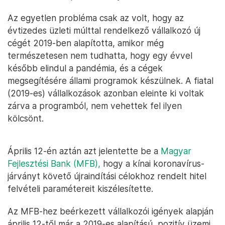
Az egyetlen probléma csak az volt, hogy az
évtizedes üzleti múlttal rendelkező vállalkozó új
cégét 2019-ben alapította, amikor még
természetesen nem tudhatta, hogy egy évvel
később elindul a pandémia, és a cégek
megsegítésére állami programok készülnek. A fiatal
(2019-es) vállalkozások azonban eleinte ki voltak
zárva a programból, nem vehettek fel ilyen
kölcsönt.
Április 12-én aztán azt jelentette be a
Magyar
Fejlesztési Bank (MFB),
hogy a kínai koronavírus-
járványt követő újraindítási célokhoz rendelt hitel
felvételi paramétereit kiszélesítette.
Az MFB-hez beérkezett vállalkozói igények alapján
április 12-től már a 2019-es alapítású, pozitív üzemi