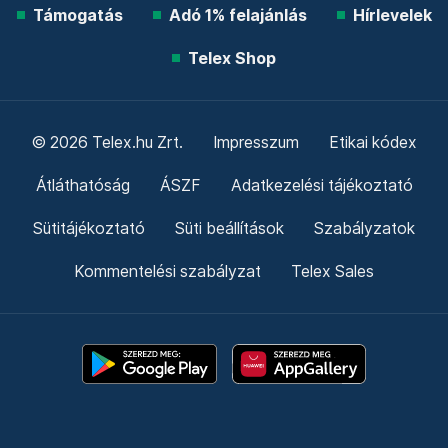
Támogatás
Adó 1% felajánlás
Hírlevelek
Telex Shop
© 2026 Telex.hu Zrt.
Impresszum
Etikai kódex
Átláthatóság
ÁSZF
Adatkezelési tájékoztató
Sütitájékoztató
Süti beállítások
Szabályzatok
Kommentelési szabályzat
Telex Sales