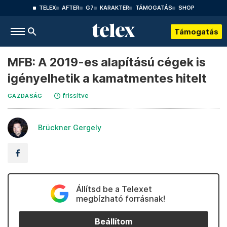
TELEX
AFTER
G7
KARAKTER
TÁMOGATÁS
SHOP
Támogatás
MFB: A 2019-es alapítású cégek is
igényelhetik a kamatmentes hitelt
frissítve
GAZDASÁG
Brückner Gergely
Állítsd be a Telexet
megbízható forrásnak!
Beállítom