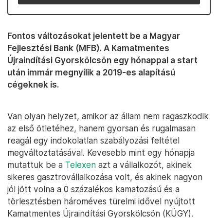
Fontos változásokat jelentett be a Magyar
Fejlesztési Bank (MFB). A Kamatmentes
Újraindítási Gyorskölcsön egy hónappal a start
után immár megnyílik a 2019-es alapítású
cégeknek is.
Van olyan helyzet, amikor az állam nem ragaszkodik
az első ötletéhez, hanem gyorsan és rugalmasan
reagál egy indokolatlan szabályozási feltétel
megváltoztatásával. Kevesebb mint egy hónapja
mutattuk be a
Telexen
azt a vállalkozót, akinek
sikeres gasztrovállalkozása volt, és akinek nagyon
jól jött volna a 0 százalékos kamatozású és a
törlesztésben hároméves türelmi idővel nyújtott
Kamatmentes Újraindítási Gyorskölcsön (KÚGY).