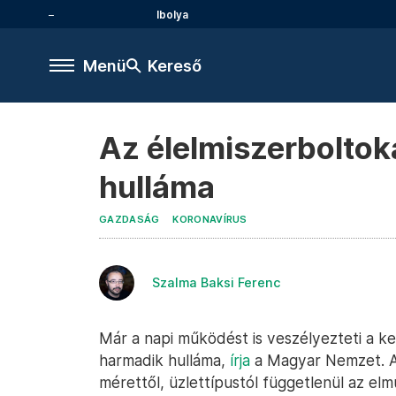
Ibolya
Menü
Kereső
Az élelmiszerboltoka
hulláma
GAZDASÁG
KORONAVÍRUS
Szalma Baksi Ferenc
Már a napi működést is veszélyezteti a 
harmadik hulláma,
írja
a Magyar Nemzet. A 
mérettől, üzlettípustól függetlenül az elm