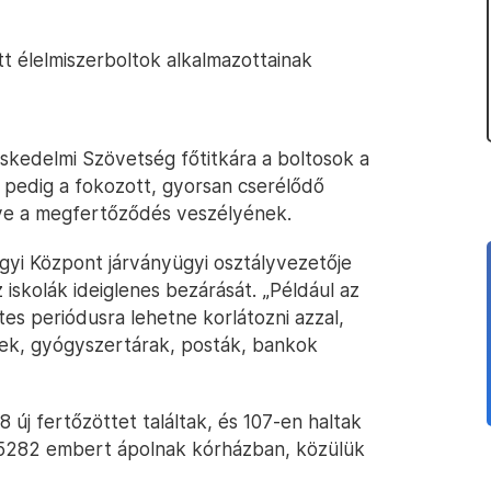
tt élelmiszerboltok alkalmazottainak
skedelmi Szövetség főtitkára a boltosok a
pedig a fokozott, gyorsan cserélődő
ve a megfertőződés veszélyének.
yi Központ járványügyi osztályvezetője
 iskolák ideiglenes bezárását. „Például az
tes periódusra lehetne korlátozni azzal,
tek, gyógyszertárak, posták, bankok
új fertőzöttet találtak, és 107-en haltak
 5282 embert ápolnak kórházban, közülük