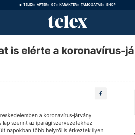
TELEX
AFTER
G7
KARAKTER
TÁMOGATÁS
SHOP
t is elérte a koronavírus-
kereskedelemben a koronavírus-járvány
lap szerint az iparági szervezetekhez
últ napokban több helyről is érkeztek ilyen