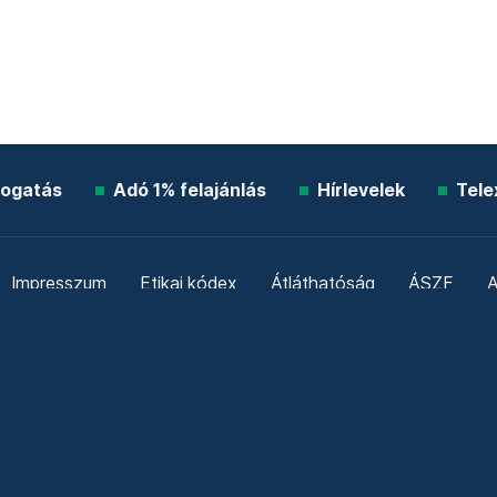
ogatás
Adó 1% felajánlás
Hírlevelek
Tele
Impresszum
Etikai kódex
Átláthatóság
ÁSZF
A
Süti beállítások
Szabályzatok
Kommentelési szabály