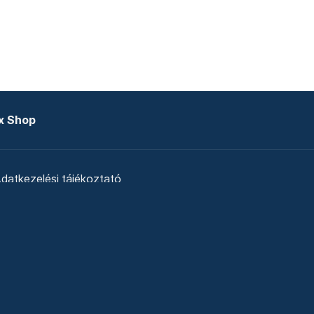
x Shop
datkezelési tájékoztató
zat
Telex Sales