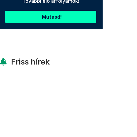
További élő árfolyamok!
Mutasd!
Friss hírek