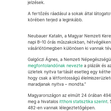
jelzések.
A fertőzés ráadásul a sokak által látogato
körében terjed a leginkább.
Neubauer Katalin, a Magyar Nemzeti Kere
napi 8–10 órás műszakokban, hétvégéken 
vásárlótömegben különösen ki vannak té
Galgóczi Ágnes, a Nemzeti Népegészségüg
megfontolandónak nevezte
a plázák és az
üzletek nyitva tartását esetleg egy kéthe
hogy csak a létfontosságú élelmiszerüzle
maradjanak nyitva – mondta.”
Magyarországon az elmúlt 24 órában 4948 
meg a hivatalos
itthoni statisztika szerint
.
482-en vannak lélegeztetőgépen.