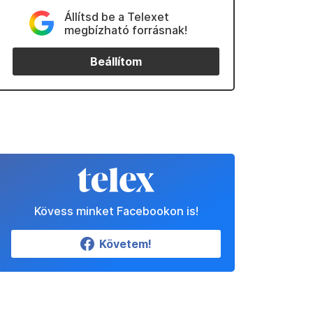
Állítsd be a Telexet
megbízható forrásnak!
Beállítom
Kövess minket Facebookon is!
Követem!