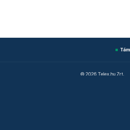
Tám
© 2026 Telex.hu Zrt.
Sütitájékoztató