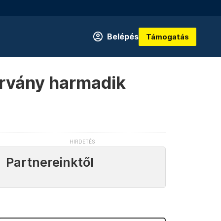
Belépés
Támogatás
járvány harmadik
Partnereinktől